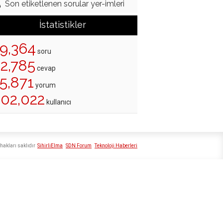
Son etiketlenen sorular yer-imleri
İstatistikler
19,364
soru
22,785
cevap
5,871
yorum
202,022
kullanıcı
hakları saklıdır
SihirliElma
SDN Forum
Teknoloji Haberleri