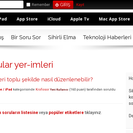
Remember
Kayıt
Pad
App Store
iCloud
Apple Tv
Mac App Store
ış
Bir Soru Sor
Sihirli Elma
Teknoloji Haberleri
lar yer-imleri
Ho
eri toplu şekilde nasıl düzenlenebilir?
e / iPad
kategorisinde
Krofosor
(
160
puan)
tarafından
soruldu
Yeni Kullanıcı
Si
kı
so
 soruların listesine
veya
popüler etiketlere
tıklayınız.
De