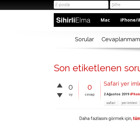
Mac
iPhone/i
Sorular
Cevaplanmam
Son etiketlenen soru
Safari yer iml
0
0
2 Ağustos 2019
iPhon
oy
cevap
safari
yer-imleri
Daha fazlasını görmek için,
tüm