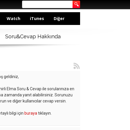
Watch
iTunes
Diğer
Soru&Cevap Hakkında
ş geldiniz,
hirli Elma Soru & Cevap ile sorularınıza en
sa zamanda yanıt alabilirsiniz. Sorunuzu
run ve diğer kullanıcılar cevap versin.
taylı bilgi için
buraya
tıklayın.