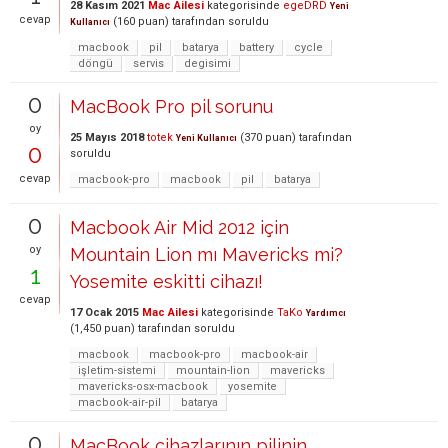
28 Kasım 2021
Mac Ailesi
kategorisinde
egeDRD
Yeni
cevap
(
160
puan)
tarafından
soruldu
Kullanıcı
macbook
pil
batarya
battery
cycle
döngü
servis
degisimi
0
MacBook Pro pil sorunu
oy
25 Mayıs 2018
totek
(
370
puan)
tarafından
Yeni Kullanıcı
0
soruldu
cevap
macbook-pro
macbook
pil
batarya
0
Macbook Air Mid 2012 için
oy
Mountain Lion mı Mavericks mi?
1
Yosemite eskitti cihazı!
cevap
17 Ocak 2015
Mac Ailesi
kategorisinde
TaKo
Yardımcı
(
1,450
puan)
tarafından
soruldu
macbook
macbook-pro
macbook-air
işletim-sistemi
mountain-lion
mavericks
mavericks-osx-macbook
yosemite
macbook-air-pil
batarya
0
MacBook cihazlarının pilinin