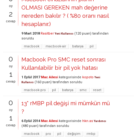
oy
OLMASI GEREKEN mah değerine
2
nereden bakılır ? ( %80 oranı nasıl
cevap
hesaplanır.)
9 Mart 2018
Rasitber
(
120
puan)
tarafından
Yeni Kullanıcı
soruldu
macbook
macbook-air
batarya
pil
0
Macbook Pro SMC reset sonrası
oy
Kullanılabilir bir pil yok hatası
1
1 Eylül 2017
Mac Ailesi
kategorisinde
kopoto
Yeni
cevap
(
160
puan)
tarafından
soruldu
Kullanıcı
macbook-pro
pil
batarya
smc
reset
0
13" rMBP pil değişi mi mümkün mü
oy
?
1
6 Eylül 2014
Mac Ailesi
kategorisinde
hkn.as
Yardımcı
cevap
(
480
puan)
tarafından
soruldu
macbook
pro
pil
değişim
rmbp