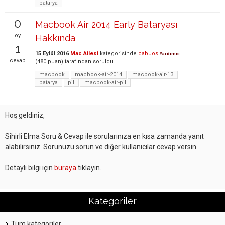
batarya
0
Macbook Air 2014 Early Bataryası
oy
Hakkında
1
15 Eylül 2016
Mac Ailesi
kategorisinde
cabuos
Yardımcı
cevap
(
480
puan)
tarafından
soruldu
macbook
macbook-air-2014
macbook-air-13
batarya
pil
macbook-air-pil
Hoş geldiniz,
Sihirli Elma Soru & Cevap ile sorularınıza en kısa zamanda yanıt
alabilirsiniz. Sorunuzu sorun ve diğer kullanıcılar cevap versin.
Detaylı bilgi için
buraya
tıklayın.
Kategoriler
Tüm kategoriler