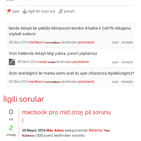
bende detaylı bir şekilde bilmiyorum kendisi A kalite 6 Cell Pil olduğunu
söyledi sadece
28 Ekim 2016
merttascii
tarafından
yorumlandı
Yeni Kullanıcı
Ürün hakkında detaylı bilgi yoksa, yorum yapılamaz.
28 Ekim 2016
cüneyt
tarafından
yorumlandı
Uzman
Sizin önerdiğiniz bir marka varmı evet bu uyar cihazınıza diyebiliceğiniz?
29 Ekim 2016
merttascii
tarafından
yorumlandı
Yeni Kullanıcı
İlgili sorular
0
macbook pro mid 2015 pil sorunu
oy
!
2
20 Mayıs 2016
Mac Ailesi
kategorisinde
AttilaHan
Yeni
cevap
(
320
puan)
tarafından
soruldu
Kullanıcı