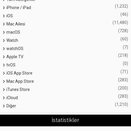
(1,232)
iPhone / iPad
(46)
iOS
(11,480)
Mac Ailesi
(728)
macOS
(60)
Watch
(7)
watchOS
(218)
Apple TV
(0)
tvOS
(71)
iOS App Store
(283)
Mac App Store
(200)
iTunes Store
(283)
iCloud
(1,210)
Diğer
İstatistikler