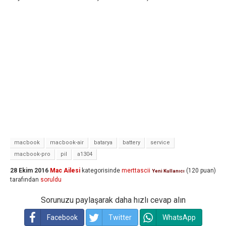
macbook
macbook-air
batarya
battery
service
macbook-pro
pil
a1304
28 Ekim 2016
Mac Ailesi
kategorisinde
merttascii
(
120
puan)
Yeni Kullanıcı
tarafından
soruldu
Sorunuzu paylaşarak daha hızlı cevap alın
Facebook
Twitter
WhatsApp