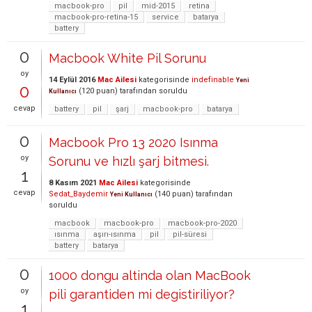
macbook-pro
pil
mid-2015
retina
macbook-pro-retina-15
service
batarya
battery
0
Macbook White Pil Sorunu
oy
14 Eylül 2016
Mac Ailesi
kategorisinde
indefinable
Yeni
0
(
120
puan)
tarafından
soruldu
Kullanıcı
cevap
battery
pil
şarj
macbook-pro
batarya
0
Macbook Pro 13 2020 Isınma
oy
Sorunu ve hızlı şarj bitmesi.
1
8 Kasım 2021
Mac Ailesi
kategorisinde
cevap
Sedat_Baydemir
(
140
puan)
tarafından
Yeni Kullanıcı
soruldu
macbook
macbook-pro
macbook-pro-2020
ısınma
aşırı-ısınma
pil
pil-süresi
battery
batarya
0
1000 dongu altinda olan MacBook
oy
pili garantiden mi degistiriliyor?
1