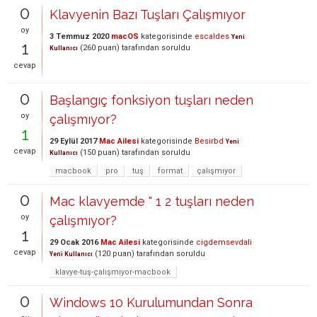
0
Klavyenin Bazı Tuşları Çalışmıyor
oy
3 Temmuz 2020
macOS
kategorisinde
escaldes
Yeni
1
(
260
puan)
tarafından
soruldu
Kullanıcı
cevap
0
Başlangıç fonksiyon tuşları neden
oy
çalışmıyor?
1
29 Eylül 2017
Mac Ailesi
kategorisinde
Besirbd
Yeni
cevap
(
150
puan)
tarafından
soruldu
Kullanıcı
macbook
pro
tuş
format
çalışmıyor
0
Mac klavyemde " 1 2 tuşları neden
oy
çalışmıyor?
1
29 Ocak 2016
Mac Ailesi
kategorisinde
cigdemsevdali
cevap
(
120
puan)
tarafından
soruldu
Yeni Kullanıcı
klavye-tuş-çalışmıyor-macbook
0
Windows 10 Kurulumundan Sonra