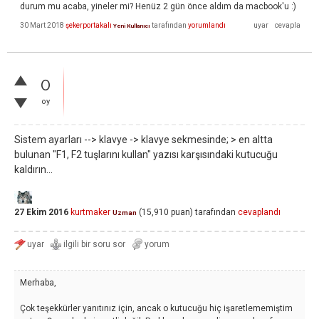
durum mu acaba, yineler mi? Henüz 2 gün önce aldım da macbook'u :)
30 Mart 2018
şekerportakalı
tarafından
yorumlandı
Yeni Kullanıcı
0
oy
Sistem ayarları --> klavye -> klavye sekmesinde; > en altta
bulunan "F1, F2 tuşlarını kullan" yazısı karşısındaki kutucuğu
kaldırın...
27 Ekim 2016
kurtmaker
(
15,910
puan)
tarafından
cevaplandı
Uzman
Merhaba,
Çok teşekkürler yanıtınız için, ancak o kutucuğu hiç işaretlememiştim