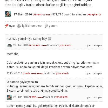
standart işlev tuşları olarak kullan seçili ise, seçimi kaldırın.
27 Ekim 2016
cüneyt
(
371,710
puan)
tarafından
cevaplandı
Uzman
hızınıza yetişilmiyo Cüney bey :)))
27 Ekim 2016
kurtmaker
tarafından
yorumlandı
Uzman
Merhaba,
Çok teşekkürler yanıtınız için, ancak o kutucuğu hiç işaretlememiştim
zaten. Şu anda da işaretli değil. Problem devam ediyor maalesef.
27 Ekim 2016
zineda
tarafından
yorumlandı
Yeni Kullanıcı
O zaman şöyle yapalım:
Kutucuğu işaretleyin, Sistem Tercihlerinden çıkın, oturumu kapatın, açın,
Sistem tercihlerine tekrar girin, işareti kaldırın.
27 Ekim 2016
cüneyt
tarafından
yorumlandı
Uzman
Benim işime yaradı bu, çok teşekkürler. Peki bu dikkate alınacak bir