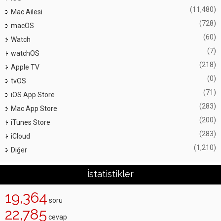
(11,480)
Mac Ailesi
(728)
macOS
(60)
Watch
(7)
watchOS
(218)
Apple TV
(0)
tvOS
(71)
iOS App Store
(283)
Mac App Store
(200)
iTunes Store
(283)
iCloud
(1,210)
Diğer
İstatistikler
19,364
soru
22,785
cevap