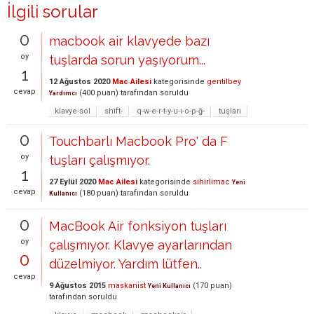
İlgili sorular
0
macbook air klavyede bazı
oy
tuşlarda sorun yaşıyorum...
1
12 Ağustos 2020
Mac Ailesi
kategorisinde
gentilbey
cevap
(
400
puan)
tarafından
soruldu
Yardımcı
klavye-sol
shift-
q-w-e-r-t-y-u-ı-o-p-ğ-
tuşları
0
Touchbarlı Macbook Pro' da F
oy
tuşları çalışmıyor.
1
27 Eylül 2020
Mac Ailesi
kategorisinde
sihirlimac
Yeni
cevap
(
180
puan)
tarafından
soruldu
Kullanıcı
0
MacBook Air fonksiyon tuşları
oy
çalışmıyor. Klavye ayarlarından
0
düzelmiyor. Yardım lütfen..
cevap
9 Ağustos 2015
maskanist
(
170
puan)
Yeni Kullanıcı
tarafından
soruldu