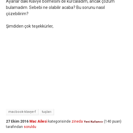
Ayarlar'daki Klavye bölmesini de kurcaladım, ancak çözüm
bulamadım. Sebebi ne olabilir acaba? Bu sorunu nasıl
çözebilirim?
Şimdiden çok teşekkürler,
macbook-klavye-f
tuşları
27 Ekim 2016
Mac Ailesi
kategorisinde
zineda
(
140
puan)
Yeni Kullanıcı
tarafından
soruldu