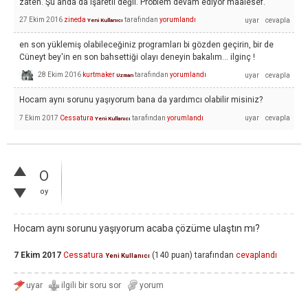
zaten. Şu anda da işaretli değil. Problem devam ediyor maalesef.
27 Ekim 2016
zineda
tarafından
yorumlandı
Yeni Kullanıcı
en son yüklemiş olabileceğiniz programları bi gözden geçirin, bir de
Cüneyt bey'in en son bahsettiği olayı deneyin bakalım... ilginç !
28 Ekim 2016
kurtmaker
tarafından
yorumlandı
Uzman
Hocam aynı sorunu yaşıyorum bana da yardımcı olabilir misiniz?
7 Ekim 2017
Cessatura
tarafından
yorumlandı
Yeni Kullanıcı
0
oy
Hocam aynı sorunu yaşıyorum acaba çözüme ulaştın mı?
7 Ekim 2017
Cessatura
(
140
puan)
tarafından
cevaplandı
Yeni Kullanıcı