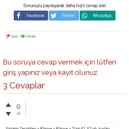
Sorunuzu paylaşarak daha hızlı cevap alın
Facebook
Twitter
WhatsApp
Bu soruya cevap vermek için lütfen
giriş yapınız
veya
kayıt olunuz
.
3 Cevaplar
0
oy
Sistem Tercihleri > Klavye > Klavye > Tüm F1, F2 vb. tuşları