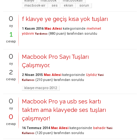
klavye
macbook
macbookair
macbook-air
ses
ekran
sorun
0
f klavye ye geçiş kısa yok tuşları
oy
1 Kasım 2016
Mac Ailesi
kategorisinde
mehmet
1
yıldırım
(
880
puan)
tarafından
soruldu
Yardımcı
cevap
0
Macbook Pro Sayı Tuşları
oy
Çalışmıyor.
2
2 Nisan 2015
Mac Ailesi
kategorisinde
Uyildiz
Yeni
cevap
(
210
puan)
tarafından
soruldu
Kullanıcı
klavye-macpro-2012
0
Macbook Pro ya usb ses kartı
oy
taktım ama klavyede ses tuşları
0
çalışmıyor!
cevap
16 Temmuz 2014
Mac Ailesi
kategorisinde
bahadir
Yeni
(
120
puan)
tarafından
soruldu
Kullanıcı