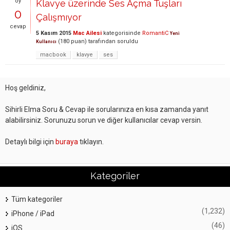
oy
Klavye üzerinde Ses Açma Tuşları
0
Çalışmıyor
cevap
5 Kasım 2015
Mac Ailesi
kategorisinde
RomantiC
Yeni
(
180
puan)
tarafından
soruldu
Kullanıcı
macbook
klavye
ses
Hoş geldiniz,
Sihirli Elma Soru & Cevap ile sorularınıza en kısa zamanda yanıt
alabilirsiniz. Sorunuzu sorun ve diğer kullanıcılar cevap versin.
Detaylı bilgi için
buraya
tıklayın.
Kategoriler
Tüm kategoriler
(1,232)
iPhone / iPad
(46)
iOS