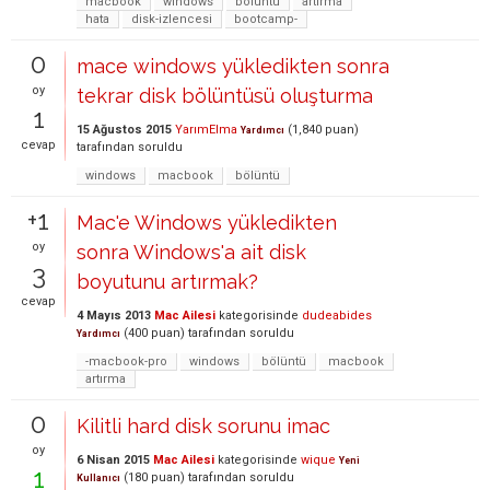
macbook
windows
bölüntü
artırma
hata
disk-izlencesi
bootcamp-
0
mace windows yükledikten sonra
oy
tekrar disk bölüntüsü oluşturma
1
15 Ağustos 2015
YarımElma
(
1,840
puan)
Yardımcı
cevap
tarafından
soruldu
windows
macbook
bölüntü
+1
Mac'e Windows yükledikten
oy
sonra Windows'a ait disk
3
boyutunu artırmak?
cevap
4 Mayıs 2013
Mac Ailesi
kategorisinde
dudeabides
(
400
puan)
tarafından
soruldu
Yardımcı
-macbook-pro
windows
bölüntü
macbook
artırma
0
Kilitli hard disk sorunu imac
oy
6 Nisan 2015
Mac Ailesi
kategorisinde
wique
Yeni
1
(
180
puan)
tarafından
soruldu
Kullanıcı