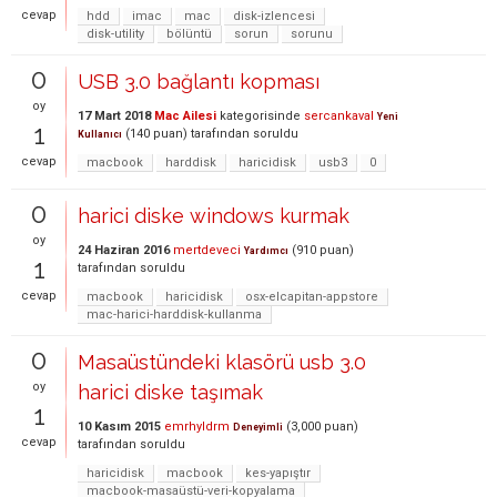
cevap
hdd
imac
mac
disk-izlencesi
disk-utility
bölüntü
sorun
sorunu
0
USB 3.0 bağlantı kopması
oy
17 Mart 2018
Mac Ailesi
kategorisinde
sercankaval
Yeni
1
(
140
puan)
tarafından
soruldu
Kullanıcı
cevap
macbook
harddisk
haricidisk
usb3
0
0
harici diske windows kurmak
oy
24 Haziran 2016
mertdeveci
(
910
puan)
Yardımcı
1
tarafından
soruldu
cevap
macbook
haricidisk
osx-elcapitan-appstore
mac-harici-harddisk-kullanma
0
Masaüstündeki klasörü usb 3.0
oy
harici diske taşımak
1
10 Kasım 2015
emrhyldrm
(
3,000
puan)
Deneyimli
cevap
tarafından
soruldu
haricidisk
macbook
kes-yapıştır
macbook-masaüstü-veri-kopyalama