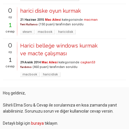
0
harici diske oyun kurmak
oy
21 Haziran 2015
Mac Ailesi
kategorisinde
macman
1
(
150
puan)
tarafından
soruldu
Yeni Kullanıcı
cevap
steam
macbook
haricidisk
0
Harici belleğe windows kurmak
oy
ve macte çalışması
1
29 Aralık 2014
Mac Ailesi
kategorisinde
cagkan53
cevap
(
460
puan)
tarafından
soruldu
Yardımcı
macbook
haricidisk
Hoş geldiniz,
Sihirli Elma Soru & Cevap ile sorularınıza en kısa zamanda yanıt
alabilirsiniz. Sorunuzu sorun ve diğer kullanıcılar cevap versin.
Detaylı bilgi için
buraya
tıklayın.