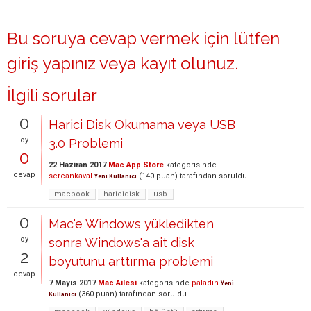
Bu soruya cevap vermek için lütfen
giriş yapınız
veya
kayıt olunuz
.
İlgili sorular
0
Harici Disk Okumama veya USB
oy
3.0 Problemi
0
22 Haziran 2017
Mac App Store
kategorisinde
cevap
sercankaval
(
140
puan)
tarafından
soruldu
Yeni Kullanıcı
macbook
haricidisk
usb
0
Mac'e Windows yükledikten
oy
sonra Windows'a ait disk
2
boyutunu arttırma problemi
cevap
7 Mayıs 2017
Mac Ailesi
kategorisinde
paladin
Yeni
(
360
puan)
tarafından
soruldu
Kullanıcı