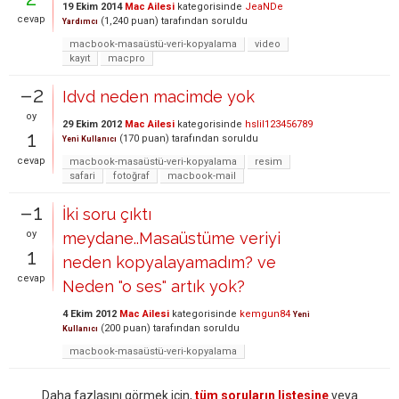
19 Ekim 2014
Mac Ailesi
kategorisinde
JeaNDe
cevap
(
1,240
puan)
tarafından
soruldu
Yardımcı
macbook-masaüstü-veri-kopyalama
video
kayıt
macpro
–2
Idvd neden macimde yok
oy
29 Ekim 2012
Mac Ailesi
kategorisinde
hslil123456789
1
(
170
puan)
tarafından
soruldu
Yeni Kullanıcı
cevap
macbook-masaüstü-veri-kopyalama
resim
safari
fotoğraf
macbook-mail
–1
İki soru çıktı
oy
meydane..Masaüstüme veriyi
1
neden kopyalayamadım? ve
cevap
Neden "o ses" artık yok?
4 Ekim 2012
Mac Ailesi
kategorisinde
kemgun84
Yeni
(
200
puan)
tarafından
soruldu
Kullanıcı
macbook-masaüstü-veri-kopyalama
Daha fazlasını görmek için,
tüm soruların listesine
veya