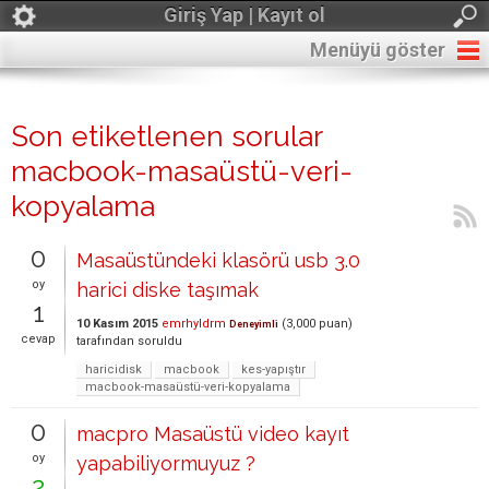
Giriş Yap | Kayıt ol
Menüyü göster
Son etiketlenen sorular
macbook-masaüstü-veri-
kopyalama
0
Masaüstündeki klasörü usb 3.0
oy
harici diske taşımak
1
10 Kasım 2015
emrhyldrm
(
3,000
puan)
Deneyimli
cevap
tarafından
soruldu
haricidisk
macbook
kes-yapıştır
macbook-masaüstü-veri-kopyalama
0
macpro Masaüstü video kayıt
oy
yapabiliyormuyuz ?
2