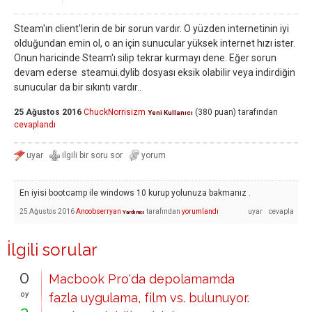
Steam'ın client'lerin de bir sorun vardır. O yüzden internetinin iyi
olduğundan emin ol, o an için sunucular yüksek internet hızı ister.
Onun haricinde Steam'ı silip tekrar kurmayı dene. Eğer sorun
devam ederse
steamui.dylib dosyası eksik olabilir veya indirdiğin
sunucular da bir sıkıntı vardır..
25 Ağustos 2016
ChuckNorrisizm
(
380
puan)
tarafından
Yeni Kullanıcı
cevaplandı
En iyisi bootcamp ile windows 10 kurup yolunuza bakmanız .
25 Ağustos 2016
Anoobserryan
tarafından
yorumlandı
Yardımcı
İlgili sorular
0
Macbook Pro'da depolamamda
oy
fazla uygulama, film vs. bulunuyor.