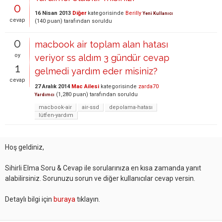
0
16 Nisan 2013
Diğer
kategorisinde
Berilly
Yeni Kullanıcı
cevap
(
140
puan)
tarafından
soruldu
0
macbook air toplam alan hatası
oy
veriyor ss aldım 3 gündür cevap
1
gelmedi yardım eder misiniz?
cevap
27 Aralık 2014
Mac Ailesi
kategorisinde
zarda70
(
1,280
puan)
tarafından
soruldu
Yardımcı
macbook-air
air-ssd
depolama-hatası
lütfen-yardım
Hoş geldiniz,
Sihirli Elma Soru & Cevap ile sorularınıza en kısa zamanda yanıt
alabilirsiniz. Sorunuzu sorun ve diğer kullanıcılar cevap versin.
Detaylı bilgi için
buraya
tıklayın.