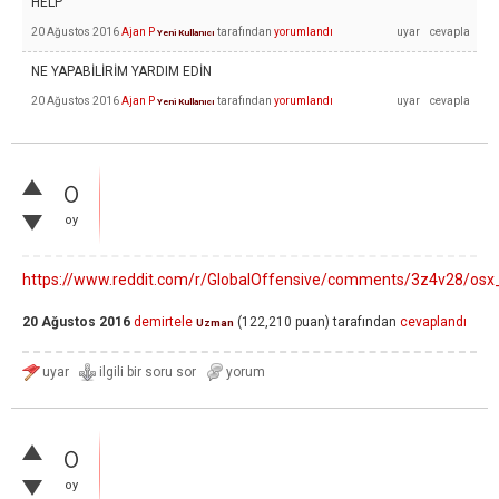
HELP
20 Ağustos 2016
Ajan P
tarafından
yorumlandı
Yeni Kullanıcı
NE YAPABİLİRİM YARDIM EDİN
20 Ağustos 2016
Ajan P
tarafından
yorumlandı
Yeni Kullanıcı
0
oy
https://www.reddit.com/r/GlobalOffensive/comments/3z4v28/osx_
20 Ağustos 2016
demirtele
(
122,210
puan)
tarafından
cevaplandı
Uzman
0
oy