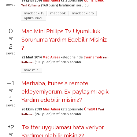
29 Eylül 2014
Mac Ailesi
kategorisinde
gurhancetik
cevap
(
160
puan)
tarafından
soruldu
Yeni Kullanıcı
macbook-15
macbook
macbook-pro
optiksürücü
0
Mac Mini Philips Tv Uyumluluk
oy
Sorunuma Yardım Edebilir Misiniz
2
?
cevap
22 Mart 2014
Mac Ailesi
kategorisinde
thememoli
Yeni
(
190
puan)
tarafından
soruldu
Kullanıcı
mac-mini
–1
Merhaba, itunes'a remote
oy
ekleyemiyorum. Ev paylaşımı açık.
1
Yardım edebilir misiniz?
cevap
26 Ekim 2013
Mac Ailesi
kategorisinde
Ümit911
Yeni
(
240
puan)
tarafından
soruldu
Kullanıcı
+2
Twitter uygulaması hata veriyor.
oy
Yardımcı olabilir misiniz?