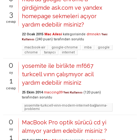
oy
girdiğimde ask.com ve yandex
3
homepage sekmeleri açıyor
cevap
yardım edebilir misiniz?
22 Ocak 2015
Mac Ailesi
kategorisinde
dmnokn
Yeni
(
240
puan)
tarafından
soruldu
Kullanıcı
macbook-air
google-chrome
mba
google
chrome
tarayıcı
internet
0
yosemite ile birlikte mf667
oy
turkcell vınn çalışmıyor acil
1
yardım edebilir misiniz
cevap
25 Ekim 2014
maccing09
(
120
puan)
Yeni Kullanıcı
tarafından
soruldu
yosemite-turkcell-vinn-modem-internet-bağlanma-
problemi
0
MacBook Pro optik sürücü cd yi
oy
almıyor yardım edebilir misiniz ?
1