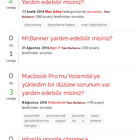
2
Yardım edebilir misiniz?
cevap
17 Aralık 2016
Mac Ailesi
kategorisinde
youseeb_
Yeni
(
360
puan)
tarafından
soruldu
Kullanıcı
depolama
depolama-hatası
mac-depolama
0
Mr.Banner yardım edebilir misiniz?
oy
21 Ağustos 2016
Ajan P
(
250
puan)
Yeni Kullanıcı
1
tarafından
soruldu
cevap
0
Macbook Pro'mu Yosemite'ye
oy
yükledim bir düzüne sorunum var,
3
yardım edebilir misiniz?
cevap
8 Ağustos 2015
Kitabetedit
(
190
puan)
Yeni Kullanıcı
tarafından
soruldu
yosemite
sorunları-alt
sürüme
nasıl
geçebilirim-en
uygun
os
x
sistem
hangisi
0
mba'da google chrome'a