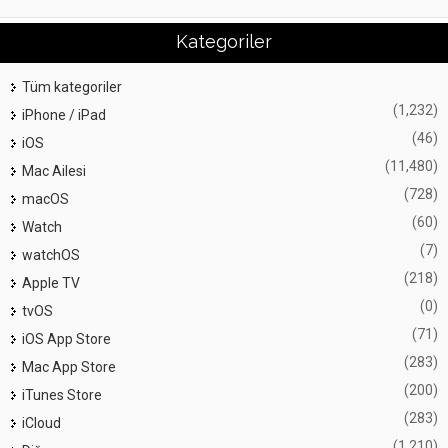
Kategoriler
Tüm kategoriler
(1,232)
iPhone / iPad
(46)
iOS
(11,480)
Mac Ailesi
(728)
macOS
(60)
Watch
(7)
watchOS
(218)
Apple TV
(0)
tvOS
(71)
iOS App Store
(283)
Mac App Store
(200)
iTunes Store
(283)
iCloud
(1,210)