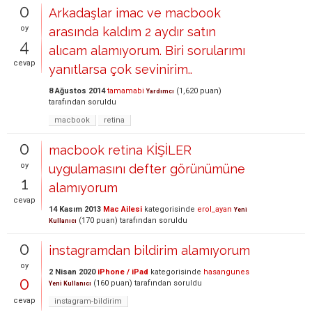
0
Arkadaşlar imac ve macbook
oy
arasında kaldım 2 aydır satın
4
alıcam alamıyorum. Biri sorularımı
cevap
yanıtlarsa çok sevinirim..
8 Ağustos 2014
tamamabi
(
1,620
puan)
Yardımcı
tarafından
soruldu
macbook
retina
0
macbook retina KİŞİLER
oy
uygulamasını defter görünümüne
1
alamıyorum
cevap
14 Kasım 2013
Mac Ailesi
kategorisinde
erol_ayan
Yeni
(
170
puan)
tarafından
soruldu
Kullanıcı
0
instagramdan bildirim alamıyorum
oy
2 Nisan 2020
iPhone / iPad
kategorisinde
hasangunes
0
(
160
puan)
tarafından
soruldu
Yeni Kullanıcı
cevap
instagram-bildirim