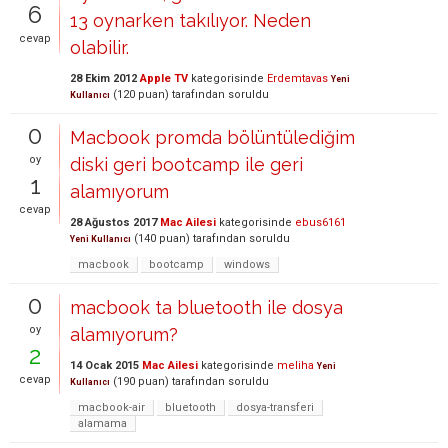
6
13 oynarken takılıyor. Neden
cevap
olabilir.
28 Ekim 2012
Apple TV
kategorisinde
Erdemtavas
Yeni
(
120
puan)
tarafından
soruldu
Kullanıcı
0
Macbook promda bölüntülediğim
oy
diski geri bootcamp ile geri
1
alamıyorum
cevap
28 Ağustos 2017
Mac Ailesi
kategorisinde
ebus6161
(
140
puan)
tarafından
soruldu
Yeni Kullanıcı
macbook
bootcamp
windows
0
macbook ta bluetooth ile dosya
oy
alamıyorum?
2
14 Ocak 2015
Mac Ailesi
kategorisinde
meliha
Yeni
cevap
(
190
puan)
tarafından
soruldu
Kullanıcı
macbook-air
bluetooth
dosya-transferi
alamama