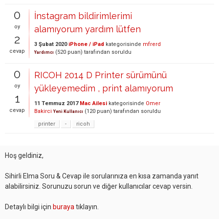
0
İnstagram bildirimlerimi
oy
alamıyorum yardım lütfen
2
3 Şubat 2020
iPhone / iPad
kategorisinde
mfrerd
cevap
(
520
puan)
tarafından
soruldu
Yardımcı
0
RICOH 2014 D Printer sürümünü
oy
yükleyemedim , print alamıyorum
1
11 Temmuz 2017
Mac Ailesi
kategorisinde
Omer
cevap
Bakirci
(
120
puan)
tarafından
soruldu
Yeni Kullanıcı
printer
-
ricoh
Hoş geldiniz,
Sihirli Elma Soru & Cevap ile sorularınıza en kısa zamanda yanıt
alabilirsiniz. Sorunuzu sorun ve diğer kullanıcılar cevap versin.
Detaylı bilgi için
buraya
tıklayın.