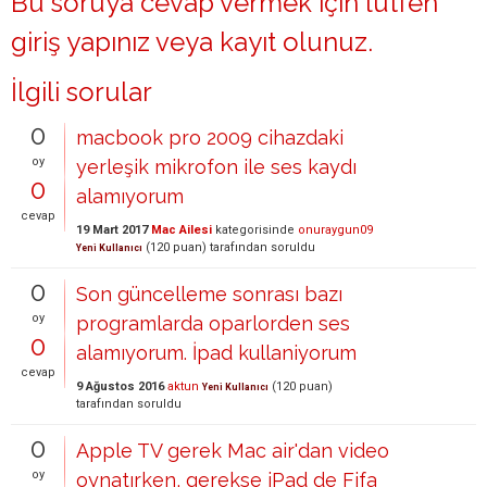
Bu soruya cevap vermek için lütfen
giriş yapınız
veya
kayıt olunuz
.
İlgili sorular
0
macbook pro 2009 cihazdaki
oy
yerleşik mikrofon ile ses kaydı
0
alamıyorum
cevap
19 Mart 2017
Mac Ailesi
kategorisinde
onuraygun09
(
120
puan)
tarafından
soruldu
Yeni Kullanıcı
0
Son güncelleme sonrası bazı
oy
programlarda oparlorden ses
0
alamıyorum. İpad kullaniyorum
cevap
9 Ağustos 2016
aktun
(
120
puan)
Yeni Kullanıcı
tarafından
soruldu
0
Apple TV gerek Mac air'dan video
oy
oynatırken, gerekse iPad de Fifa