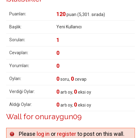
120
Puanları:
puan (
5,301
. sırada)
Başlık:
Yeni Kullanıcı
1
Soruları:
0
Cevapları:
0
Yorumları:
0
0
Oyları:
soru,
cevap
0
0
Verdiği Oylar:
artı oy,
eksi oy
0
0
Aldığı Oylar:
artı oy,
eksi oy
Wall for onuraygun09
Please
log in
or
register
to post on this wall.