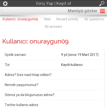
Giriş Yap | Kayıt ol
Menüyü göster
Kullanıcı: onuraygun09
Wall
Recent activity
All questions
All answers
Kullanıcı: onuraygun09
Üyelik zamanı:
9 yıl (since 19 Mart 2017)
Tür:
Kayıtlı kullanıcı
Adınız? Size nasıl hitap edilsin?:
Nerede yaşıyorsunuz?:
Siteniz ya da blogunuzun adresi?:
Twitter kullanıcı adınız: