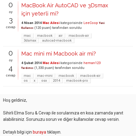
0
MacBook Air AutoCAD ve 3Dsmax
oy
için yeterli mi?
3
4 Nisan 2014
Mac Ailesi
kategorisinde
LeeCoop
Yeni
cevap
(
120
puan)
tarafından
soruldu
Kullanıcı
mac
macbook
air
macbook-air
3dsmax
autocad-macbook
0
Mac mini mi Macbook air mi?
oy
4 Şubat 2014
Mac Ailesi
kategorisinde
heman123
4
(
1,330
puan)
tarafından
soruldu
Yardımcı
cevap
mac
mac-mini
macbook
macbook-air
os
x
osx
2014
macbook-pro
Hoş geldiniz,
Sihirli Elma Soru & Cevap ile sorularınıza en kısa zamanda yanıt
alabilirsiniz. Sorunuzu sorun ve diğer kullanıcılar cevap versin.
Detaylı bilgi için
buraya
tıklayın.