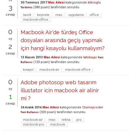
30 Temmuz 2017
Mac Ailesi
kategorisinde
klbroglu
3
(
580
puan)
tarafından
soruldu
Yardımcı
cevap
iwork
keynote
mac
uygulama
office
macbook-office
0
Macbook Air'de türdeş Office
oy
dosyaları arasında geçiş yapmak
2
için hangi kısayolu kullanmalıyım?
cevap
13 Kasım 2013
Mac Ailesi
kategorisinde
tatobago
Yeni
(
120
puan)
tarafından
soruldu
Kullanıcı
kısayol
macbook-air
macbook-office
0
Adobe photosop web tasarım
oy
illustator icin macbook air alinir
1
mi ?
cevap
24 Aralık 2016
Mac Ailesi
kategorisinde
Clumsycoder
(
320
puan)
tarafından
soruldu
Yeni Kullanıcı
macbook-air
mac
retina
pro
macbook-pro
macbook