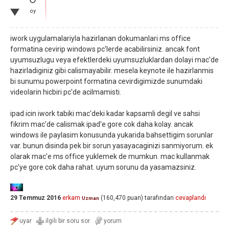
oy
iwork uygulamalariyla hazirlanan dokumanlari ms office
formatina cevirip windows pc'lerde acabilirsiniz. ancak font
uyumsuzlugu veya efektlerdeki uyumsuzluklardan dolayi mac'de
hazirladiginiz gibi calismayabilir. mesela keynote ile hazirlanmis
bi sunumu powerpoint formatina cevirdigimizde sunumdaki
videolarin hicbiri pc'de acilmamisti.
ipad icin iwork tabiki mac'deki kadar kapsamli degil ve sahsi
fikrim mac'de calismak ipad'e gore cok daha kolay. ancak
windows ile paylasim konusunda yukarida bahsettigim sorunlar
var. bunun disinda pek bir sorun yasayacaginizi sanmiyorum. ek
olarak mac'e ms office yuklemek de mumkun. mac kullanmak
pc'ye gore cok daha rahat. uyum sorunu da yasamazsiniz.
29 Temmuz 2016
erkam
(
160,470
puan)
tarafından
cevaplandı
Uzman