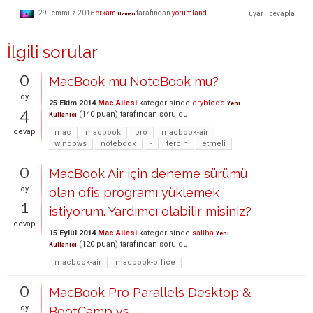
29 Temmuz 2016
erkam
tarafından
yorumlandı
Uzman
İlgili sorular
0
MacBook mu NoteBook mu?
oy
25 Ekim 2014
Mac Ailesi
kategorisinde
cryblood
Yeni
4
(
140
puan)
tarafından
soruldu
Kullanıcı
cevap
mac
macbook
pro
macbook-air
windows
notebook
-
tercih
etmeli
0
MacBook Air için deneme sürümü
oy
olan ofis programı yüklemek
1
istiyorum. Yardımcı olabilir misiniz?
cevap
15 Eylül 2014
Mac Ailesi
kategorisinde
saliha
Yeni
(
120
puan)
tarafından
soruldu
Kullanıcı
macbook-air
macbook-office
0
MacBook Pro Parallels Desktop &
oy
BootCamp vs.