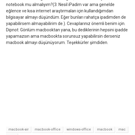
notebook mu almalıyım?(3. Nesil iPadim var ama genelde
eğlence ve kısa internet araştırmaları için kullandığımdan
bilgisayar almayı düşündüm. Eğer bunları rahatça ipadimden de
yapabilirsem almayabilirim de.). Cevaplarınız önemli benim için.
Dipnot: Gönlüm macbooktan yana, bu dediklerinin hepsini ipadde
yapamazsın ama macbookta sorunsuz yapabilirsin derseniz
macbook almayı düşünüyorum. Teşekkürler şimdiden.
macbook-air
macbook-office
windows-office
macbook
mac