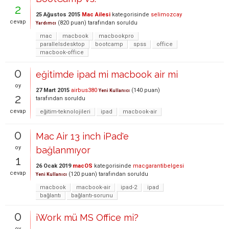
2
25 Ağustos 2015
Mac Ailesi
kategorisinde
selimozcay
cevap
(
820
puan)
tarafından
soruldu
Yardımcı
mac
macbook
macbookpro
parallelsdesktop
bootcamp
spss
office
macbook-office
0
eğitimde ipad mi macbook air mi
oy
27 Mart 2015
airbus380
(
140
puan)
Yeni Kullanıcı
2
tarafından
soruldu
cevap
eğitim-teknolojileri
ipad
macbook-air
0
Mac Air 13 inch iPad'e
oy
bağlanmıyor
1
26 Ocak 2019
macOS
kategorisinde
macgarantibelgesi
cevap
(
120
puan)
tarafından
soruldu
Yeni Kullanıcı
macbook
macbook-air
ipad-2
ipad
bağlantı
bağlantı-sorunu
0
iWork mü MS Office mi?
oy