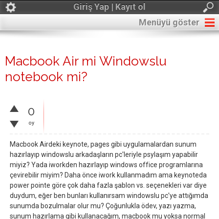
Giriş Yap | Kayıt ol
Menüyü göster
Macbook Air mi Windowslu
notebook mi?
0
oy
Macbook Airdeki keynote, pages gibi uygulamalardan sunum
hazırlayıp windowslu arkadaşların pc'leriyle psylaşım yapabilir
miyiz? Yada iworkden hazırlayıp windows office programlarına
çevirebilir miyim? Daha önce iwork kullanmadım ama keynoteda
power pointe göre çok daha fazla şablon vs. seçenekleri var diye
duydum, eğer ben bunları kullanırsam windowslu pc'ye attığımda
sunumda bozulmalar olur mu? Çoğunlukla ödev, yazı yazma,
sunum hazırlama gibi kullanacağım, macbook mu yoksa normal