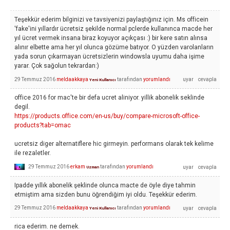
Teşekkür ederim bilginizi ve tavsiyenizi paylaştığınız için. Ms officein
'fake'ini yıllardır ücretsiz şekilde normal pclerde kullanınca macde her
yıl ücret vermek insana biraz koyuyor açıkçası :) bir kere satın alınsa
alınır elbette ama her yıl olunca gözüme batıyor. O yüzden varolanların
yada sorun çıkarmayan ücretsizlerin windowsla uyumu daha işime
yarar. Çok sağolun tekrardan:)
29 Temmuz 2016
meldaakkaya
tarafından
yorumlandı
Yeni Kullanıcı
office 2016 for mac'te bir defa ucret aliniyor. yillik abonelik seklinde
degil.
https://products.office.com/en-us/buy/compare-microsoft-office-
products?tab=omac
ucretsiz diger alternatiflere hic girmeyin. performans olarak tek kelime
ile rezaletler.
29 Temmuz 2016
erkam
tarafından
yorumlandı
Uzman
Ipadde yıllık abonelik şeklinde olunca macte de öyle diye tahmin
etmiştim ama sizden bunu öğrendiğim iyi oldu. Teşekkür ederim.
29 Temmuz 2016
meldaakkaya
tarafından
yorumlandı
Yeni Kullanıcı
rica ederim. ne demek.