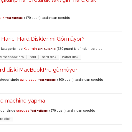
c.K
(
170
puan)
tarafından
soruldu
Yeni Kullanıcı
Harici Hard Disklerimi Görmüyor?
S
kategorisinde
Ksermin
(
360
puan)
tarafından
soruldu
Yeni Kullanıcı
sd-macbook-pro
hdd
hard-disk
harici-disk
rd diski MacBookPro görmüyor
ategorisinde
aynurozgul
(
300
puan)
tarafından
soruldu
Yeni Kullanıcı
ime machine yapma
gorisinde
ssevdee
(
270
puan)
tarafından
soruldu
Yeni Kullanıcı
rd-disk