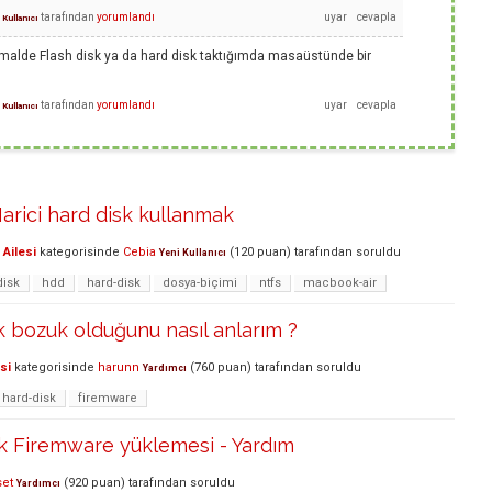
tarafından
yorumlandı
 Kullanıcı
malde Flash disk ya da hard disk taktığımda masaüstünde bir
tarafından
yorumlandı
 Kullanıcı
rici hard disk kullanmak
Ailesi
kategorisinde
Cebia
(
120
puan)
tarafından
soruldu
Yeni Kullanıcı
disk
hdd
hard-disk
dosya-biçimi
ntfs
macbook-air
 bozuk olduğunu nasıl anlarım ?
si
kategorisinde
harunn
(
760
puan)
tarafından
soruldu
Yardımcı
hard-disk
firemware
k Firemware yüklemesi - Yardım
set
(
920
puan)
tarafından
soruldu
Yardımcı