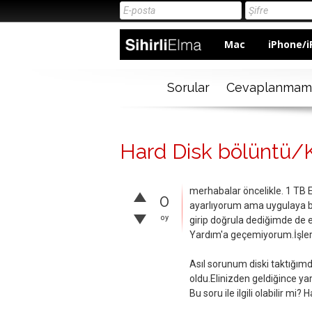
Mac
iPhone/i
Sorular
Cevaplanmam
Hard Disk bölüntü/K
merhabalar öncelikle. 1 TB 
0
ayarlıyorum ama uygulaya ba
oy
girip doğrula dediğimde de ek
Yardım'a geçemiyorum.İşleri
Asıl sorunum diski taktığı
oldu.Elinizden geldiğince ya
Bu soru ile ilgili olabilir mi