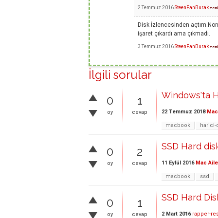
2 Temmuz 2016
SteenFanBurak
Yeni
Disk İzlencesinden açtım.Nor
işaret çıkardı ama çıkmadı.
3 Temmuz 2016
SteenFanBurak
Yeni
İlgili sorular
Windows'ta Ha
0
1
22 Temmuz 2018
Mac 
oy
cevap
macbook
harici-
SSD Hard disk
0
2
11 Eylül 2016
Mac Aile
oy
cevap
macbook
ssd
SSD Hard Dis
0
1
2 Mart 2016
rapper-re
oy
cevap