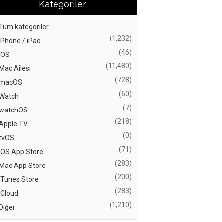
Kategoriler
Tüm kategoriler
(1,232)
iPhone / iPad
(46)
iOS
(11,480)
Mac Ailesi
(728)
macOS
(60)
Watch
(7)
watchOS
(218)
Apple TV
(0)
tvOS
(71)
iOS App Store
(283)
Mac App Store
(200)
iTunes Store
(283)
iCloud
(1,210)
Diğer