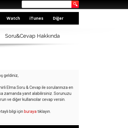
Watch
iTunes
Diğer
Soru&Cevap Hakkında
ş geldiniz,
hirli Elma Soru & Cevap ile sorularınıza en
sa zamanda yanıt alabilirsiniz. Sorunuzu
run ve diğer kullanıcılar cevap versin.
taylı bilgi için
buraya
tıklayın.