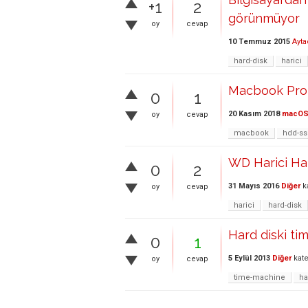
+1
2
görünmüyor
oy
cevap
10 Temmuz 2015
Ayta
hard-disk
harici
Macbook Pro 
0
1
20 Kasım 2018
macO
oy
cevap
macbook
hdd-s
WD Harici Ha
0
2
31 Mayıs 2016
Diğer
k
oy
cevap
harici
hard-disk
Hard diski t
0
1
5 Eylül 2013
Diğer
kate
oy
cevap
time-machine
ha