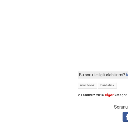
Bu soru ile ilgili olabilir mi?
İ
macbook
hard-disk
2 Temmuz 2016
Diğer
kategori
Sorunuz