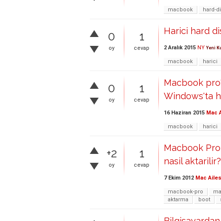
macbook
hard-d
Harici hard d
0
1
2 Aralık 2015
NY
oy
cevap
Yeni K
macbook
harici
Macbook pro'd
0
1
Windows'ta har
oy
cevap
16 Haziran 2015
Mac A
macbook
harici
Macbook Pro ic
+2
1
nasil aktarilir?
oy
cevap
7 Ekim 2012
Mac Ailes
macbook-pro
ma
aktarma
boot
Bilgisayardan 