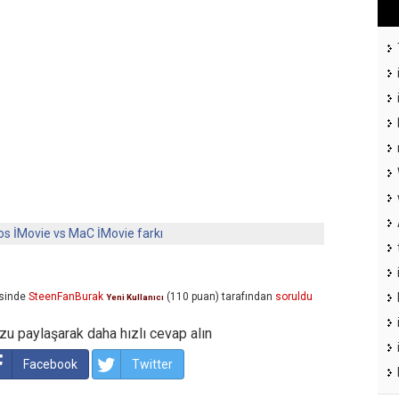
os İMovie vs MaC İMovie farkı
sinde
SteenFanBurak
(
110
puan)
tarafından
soruldu
Yeni Kullanıcı
u paylaşarak daha hızlı cevap alın
Facebook
Twitter