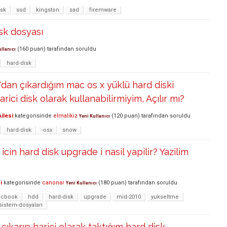
isk
ssd
kingston
sad
firemware
isk dosyası
(
160
puan)
tarafından
soruldu
ullanıcı
hard-disk
an çıkardığım mac os x yüklü hard diski
ici disk olarak kullanabilirmiyim, Açılır mı?
ilesi
kategorisinde
elmalikiz
(
120
puan)
tarafından
soruldu
Yeni Kullanıcı
hard-disk
-osx
snow
in hard disk upgrade i nasil yapilir? Yazilim
i
kategorisinde
canonar
(
180
puan)
tarafından
soruldu
Yeni Kullanıcı
cbook
hdd
hard-disk
upgrade
mid-2010
yukseltme
sistem-dosyalari
çıkarıp harici olarak taktığım hard disk