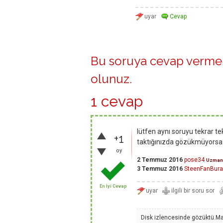
Bu soruya cevap vermek
olunuz
.
1 cevap
lütfen aynı soruyu tekrar tek
+1
taktığınızda gözükmüyorsa 
oy
2 Temmuz 2016
pose34
Uzman
3 Temmuz 2016
SteenFanBura
En İyi Cevap
Disk izlencesinde gözüktü.