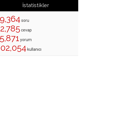
İstatistikler
19,364
soru
22,785
cevap
5,871
yorum
202,054
kullanıcı