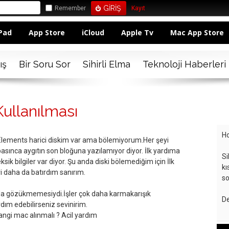
Remember
Kayıt
Pad
App Store
iCloud
Apple Tv
Mac App Store
ış
Bir Soru Sor
Sihirli Elma
Teknoloji Haberleri
ullanılması
Ho
Elements harici diskim var ama bölemiyorum.Her şeyi
sınca aygıtın son bloğuna yazılamıyor diyor. İlk yardıma
Si
sik bilgiler var diyor. Şu anda diski bölemediğim için İlk
kı
 daha da batırdım sanırım.
so
mda gözükmemesiydi.İşler çok daha karmakarışık
De
rdım edebilirseniz sevinirim.
? Hangi mac alınmalı ? Acil yardım