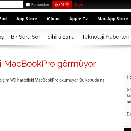
Remember
Kayıt
Pad
App Store
iCloud
Apple Tv
Mac App Store
ış
Bir Soru Sor
Sihirli Elma
Teknoloji Haberleri
ki MacBookPro görmüyor
Ho
ldığım WD harddiski MacBookPro okumuyor. Bu konuda ne
Si
kı
so
De