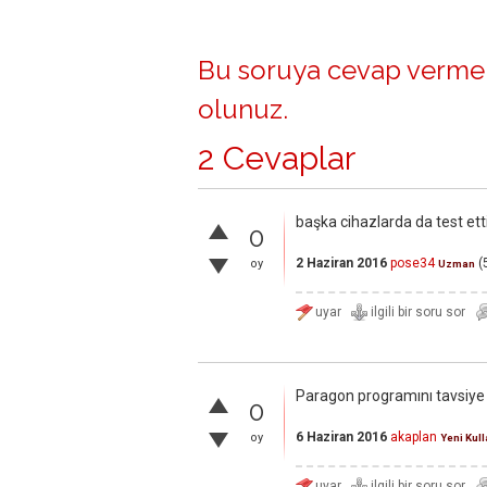
Bu soruya cevap vermek
olunuz
.
2 Cevaplar
başka cihazlarda da test ett
0
2 Haziran 2016
pose34
(
oy
Uzman
Paragon programını tavsiye
0
6 Haziran 2016
akaplan
oy
Yeni Kull