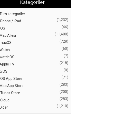
Kategoriler
Tüm kategoriler
(1,232)
iPhone / iPad
(46)
iOS
(11,480)
Mac Ailesi
(728)
macOS
(60)
Watch
(7)
watchOS
(218)
Apple TV
(0)
tvOS
(71)
iOS App Store
(283)
Mac App Store
(200)
iTunes Store
(283)
iCloud
(1,210)
Diğer