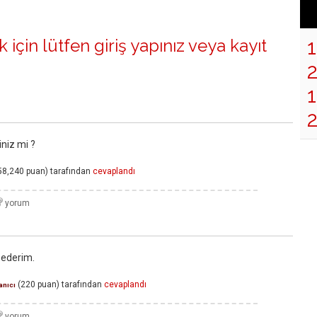
 için lütfen
giriş yapınız
veya
kayıt
1
iniz mi ?
58,240
puan)
tarafından
cevaplandı
 ederim.
(
220
puan)
tarafından
cevaplandı
anıcı