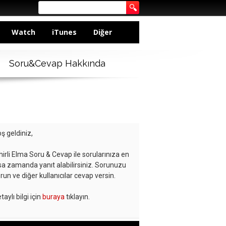
Watch
iTunes
Diğer
Soru&Cevap Hakkında
ş geldiniz,
hirli Elma Soru & Cevap ile sorularınıza en
sa zamanda yanıt alabilirsiniz. Sorunuzu
run ve diğer kullanıcılar cevap versin.
taylı bilgi için
buraya
tıklayın.