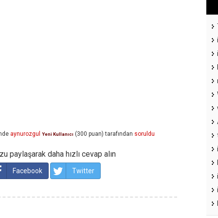
nde
aynurozgul
(
300
puan)
tarafından
soruldu
Yeni Kullanıcı
u paylaşarak daha hızlı cevap alın
Facebook
Twitter