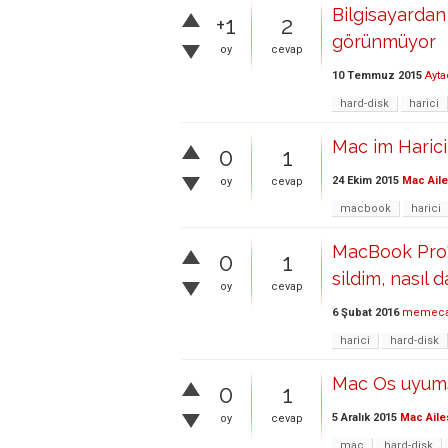
Bilgisayardan 
+1
2
görünmüyor
oy
cevap
10 Temmuz 2015
Ayta
hard-disk
harici
Mac im Harici
0
1
24 Ekim 2015
Mac Aile
oy
cevap
macbook
harici
MacBook Pro'd
0
1
sildim, nasıl d
oy
cevap
6 Şubat 2016
memec
harici
hard-disk
Mac Os uyums
0
1
5 Aralık 2015
Mac Aile
oy
cevap
mac
hard-disk