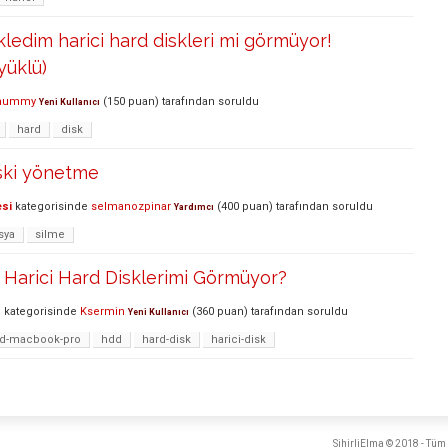
ledim harici hard diskleri mi görmüyor!
 yüklü)
mummy
(
150
puan)
tarafından
soruldu
Yeni Kullanıcı
hard
disk
iski yönetme
esi
kategorisinde
selmanozpinar
(
400
puan)
tarafından
soruldu
Yardımcı
sya
silme
Harici Hard Disklerimi Görmüyor?
S
kategorisinde
Ksermin
(
360
puan)
tarafından
soruldu
Yeni Kullanıcı
sd-macbook-pro
hdd
hard-disk
harici-disk
SihirliElma © 2018 - Tüm 