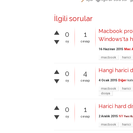
İlgili sorular
Macbook pro'd
0
1
Windows'ta har
oy
cevap
16 Haziran 2015
Mac A
macbook
harici
Hangi harici 
0
4
4 Ocak 2015
Diğer
kat
oy
cevap
macbook
harici
dosya
Harici hard d
0
1
2 Aralık 2015
NY
oy
cevap
Yeni K
macbook
harici