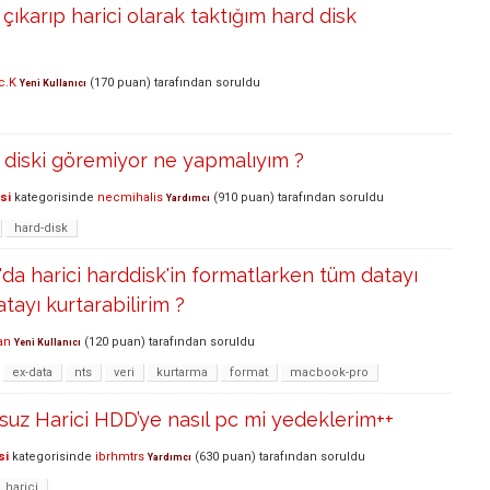
çıkarıp harici olarak taktığım hard disk
c.K
(
170
puan)
tarafından
soruldu
Yeni Kullanıcı
 diski göremiyor ne yapmalıyım ?
si
kategorisinde
necmihalis
(
910
puan)
tarafından
soruldu
Yardımcı
hard-disk
a harici harddisk'in formatlarken tüm datayı
atayı kurtarabilirim ?
an
(
120
puan)
tarafından
soruldu
Yeni Kullanıcı
ex-data
nts
veri
kurtarma
format
macbook-pro
uz Harici HDD’ye nasıl pc mi yedeklerim++
si
kategorisinde
ibrhmtrs
(
630
puan)
tarafından
soruldu
Yardımcı
harici