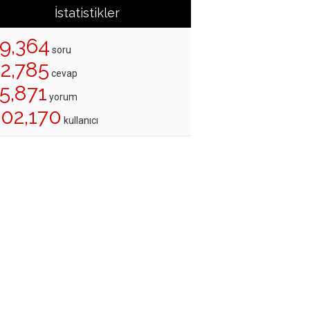
İstatistikler
19,364
soru
22,785
cevap
5,871
yorum
202,170
kullanıcı