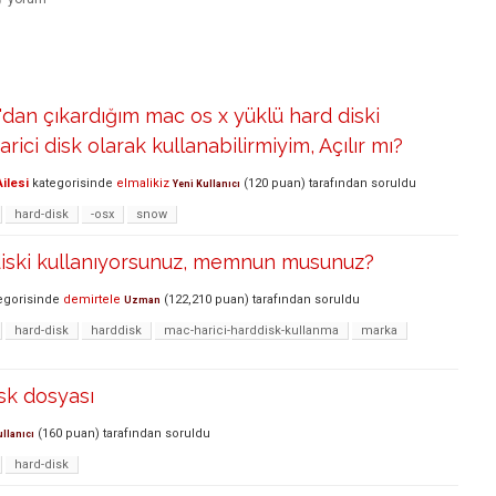
an çıkardığım mac os x yüklü hard diski
ici disk olarak kullanabilirmiyim, Açılır mı?
ilesi
kategorisinde
elmalikiz
(
120
puan)
tarafından
soruldu
Yeni Kullanıcı
hard-disk
-osx
snow
diski kullanıyorsunuz, memnun musunuz?
egorisinde
demirtele
(
122,210
puan)
tarafından
soruldu
Uzman
hard-disk
harddisk
mac-harici-harddisk-kullanma
marka
isk dosyası
(
160
puan)
tarafından
soruldu
ullanıcı
hard-disk