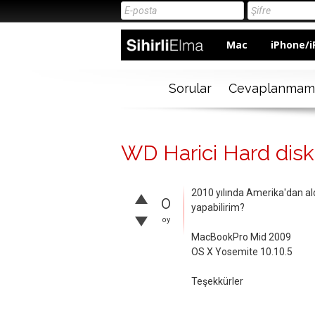
Mac
iPhone/i
Sorular
Cevaplanmam
WD Harici Hard dis
2010 yılında Amerika'dan a
0
yapabilirim?
oy
MacBookPro Mid 2009
OS X Yosemite 10.10.5
Teşekkürler