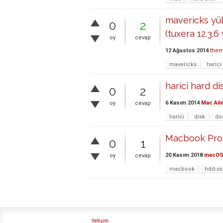
mavericks yük
0
2
(tuxera 12.3.6
oy
cevap
12 Ağustos 2014
the
mavericks
harici
harici hard d
0
2
6 Kasım 2014
Mac Ail
oy
cevap
harici
disk
do
Macbook Pro 
0
1
20 Kasım 2018
macO
oy
cevap
macbook
hdd-s
İletişim