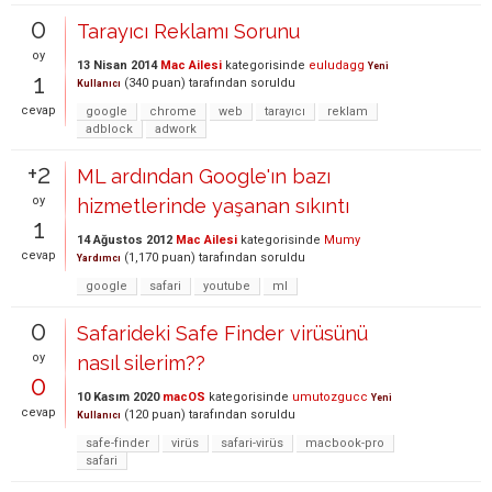
0
Tarayıcı Reklamı Sorunu
oy
13 Nisan 2014
Mac Ailesi
kategorisinde
euludagg
Yeni
1
(
340
puan)
tarafından
soruldu
Kullanıcı
cevap
google
chrome
web
tarayıcı
reklam
adblock
adwork
+2
ML ardından Google'ın bazı
oy
hizmetlerinde yaşanan sıkıntı
1
14 Ağustos 2012
Mac Ailesi
kategorisinde
Mumy
cevap
(
1,170
puan)
tarafından
soruldu
Yardımcı
google
safari
youtube
ml
0
Safarideki Safe Finder virüsünü
oy
nasıl silerim??
0
10 Kasım 2020
macOS
kategorisinde
umutozgucc
Yeni
cevap
(
120
puan)
tarafından
soruldu
Kullanıcı
safe-finder
virüs
safari-virüs
macbook-pro
safari