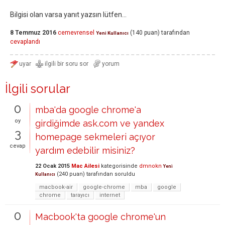
Bilgisi olan varsa yanıt yazsın lütfen...
8 Temmuz 2016
cemevrensel
(
140
puan)
tarafından
Yeni Kullanıcı
cevaplandı
İlgili sorular
0
mba'da google chrome'a
oy
girdiğimde ask.com ve yandex
3
homepage sekmeleri açıyor
cevap
yardım edebilir misiniz?
22 Ocak 2015
Mac Ailesi
kategorisinde
dmnokn
Yeni
(
240
puan)
tarafından
soruldu
Kullanıcı
macbook-air
google-chrome
mba
google
chrome
tarayıcı
internet
0
Macbook'ta google chrome'un