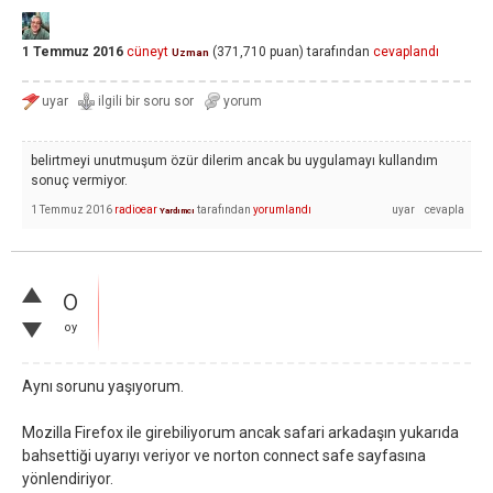
1 Temmuz 2016
cüneyt
(
371,710
puan)
tarafından
cevaplandı
Uzman
belirtmeyi unutmuşum özür dilerim ancak bu uygulamayı kullandım
sonuç vermiyor.
1 Temmuz 2016
radioear
tarafından
yorumlandı
Yardımcı
0
oy
Aynı sorunu yaşıyorum.
Mozilla Firefox ile girebiliyorum ancak safari arkadaşın yukarıda
bahsettiği uyarıyı veriyor ve norton connect safe sayfasına
yönlendiriyor.