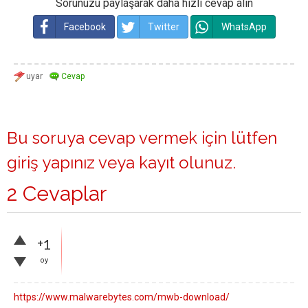
Sorunuzu paylaşarak daha hızlı cevap alın
Facebook
Twitter
WhatsApp
Bu soruya cevap vermek için lütfen
giriş yapınız
veya
kayıt olunuz
.
2 Cevaplar
+1
oy
https://www.malwarebytes.com/mwb-download/