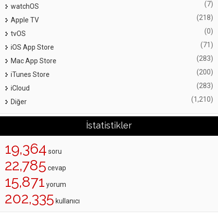
(7)
watchOS
(218)
Apple TV
(0)
tvOS
(71)
iOS App Store
(283)
Mac App Store
(200)
iTunes Store
(283)
iCloud
(1,210)
Diğer
İstatistikler
19,364
soru
22,785
cevap
15,871
yorum
202,335
kullanıcı