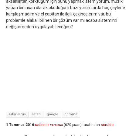
aksaklıktan korktuğum için bunu yapmak istemiyorum, müzik
yapan bir insan olarak okuduğum bazı yorumlarda hoş şeylerle
karşılaşmadım ve el capitan ile ilgili çekincelerim var. bu
problemle alakalı bilinen bir çözüm var mı acaba sistemimi
değiştirmeden uygulayabileceğim?
safari-virüs
safari
google
chrome
1 Temmuz 2016
radioear
(
620
puan)
tarafından
soruldu
Yardımcı