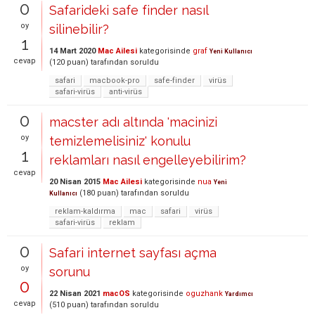
0
Safarideki safe finder nasıl
oy
silinebilir?
1
14 Mart 2020
Mac Ailesi
kategorisinde
graf
Yeni Kullanıcı
cevap
(
120
puan)
tarafından
soruldu
safari
macbook-pro
safe-finder
virüs
safari-virüs
anti-virüs
0
macster adı altında 'macinizi
oy
temizlemelisiniz' konulu
1
reklamları nasıl engelleyebilirim?
cevap
20 Nisan 2015
Mac Ailesi
kategorisinde
nua
Yeni
(
180
puan)
tarafından
soruldu
Kullanıcı
reklam-kaldırma
mac
safari
virüs
safari-virüs
reklam
0
Safari internet sayfası açma
oy
sorunu
0
22 Nisan 2021
macOS
kategorisinde
oguzhank
Yardımcı
cevap
(
510
puan)
tarafından
soruldu