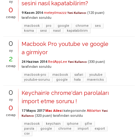
oy
sesini nasıl kapatabilirim?
0
9 Kasım 2014
meteyilmazzz
(
120
puan)
Yeni Kullanıcı
cevap
tarafından
soruldu
macbook
pro
google
chrome
ses
kısma
sesi
nasıl
kapatabilirim
0
Macbook Pro youtube ve google
oy
a girmiyor
2
24 Haziran 2014
RedAppLee
(
330
puan)
Yeni Kullanıcı
cevap
tarafından
soruldu
macbook-pro
macbook
safari
youtube
youtube-sorunu
google
hata
mavericks
0
Keychain'e chrome'dan parolaları
oy
import etme sorunu !
0
17 Mayıs 2017
Mac Ailesi
kategorisinde
AttilaHan
Yeni
cevap
(
320
puan)
tarafından
soruldu
Kullanıcı
macbook
keychain
iphone
şifre
parola
google
chrome
import
export
csv