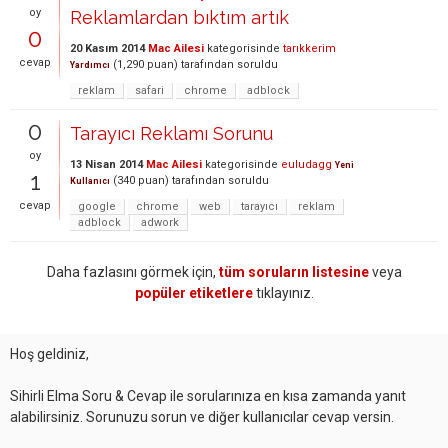
oy
Reklamlardan bıktım artık
0
20 Kasım 2014
Mac Ailesi
kategorisinde
tarıkkerim
cevap
(
1,290
puan)
tarafından
soruldu
Yardımcı
reklam
safari
chrome
adblock
0
Tarayıcı Reklamı Sorunu
oy
13 Nisan 2014
Mac Ailesi
kategorisinde
euludagg
Yeni
1
(
340
puan)
tarafından
soruldu
Kullanıcı
cevap
google
chrome
web
tarayıcı
reklam
adblock
adwork
Daha fazlasını görmek için,
tüm soruların listesine
veya
popüler etiketlere
tıklayınız.
Hoş geldiniz,
Sihirli Elma Soru & Cevap ile sorularınıza en kısa zamanda yanıt
alabilirsiniz. Sorunuzu sorun ve diğer kullanıcılar cevap versin.