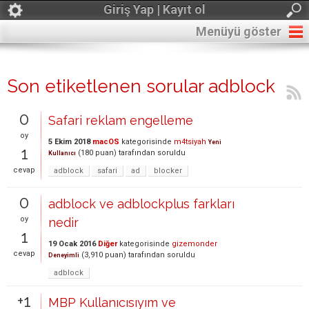
Giriş Yap | Kayıt ol
Menüyü göster
Son etiketlenen sorular adblock
0
Safari reklam engelleme
oy
5 Ekim 2018
macOS
kategorisinde
m4tsiyah
Yeni
1
(
180
puan)
tarafından
soruldu
Kullanıcı
cevap
adblock
safari
ad
blocker
0
adblock ve adblockplus farkları
oy
nedir
1
19 Ocak 2016
Diğer
kategorisinde
gizemonder
cevap
(
3,910
puan)
tarafından
soruldu
Deneyimli
adblock
+1
MBP Kullanıcısıyım ve