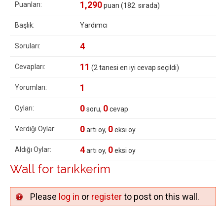
1,290
Puanları:
puan (
182
. sırada)
Başlık:
Yardımcı
4
Soruları:
11
Cevapları:
(
2
tanesi en iyi cevap seçildi)
1
Yorumları:
0
0
Oyları:
soru,
cevap
0
0
Verdiği Oylar:
artı oy,
eksi oy
4
0
Aldığı Oylar:
artı oy,
eksi oy
Wall for tarıkkerim
Please
log in
or
register
to post on this wall.