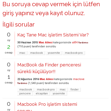
Bu soruya cevap vermek için lütfen
giriş yapınız
veya
kayıt olunuz
.
İlgili sorular
0
Kaç Tane Mac işletim Sistemi Var?
oy
30 Haziran 2015
Mac Ailesi
kategorisinde
altf4
Yardımcı
2
(
710
puan)
tarafından
soruldu
cevap
mac
macbook
yosemite
macbook-pro
0
MacBook da Finder penceresi
oy
sürekli küçülüyor!!
1
22 Ağustos 2016
Mac Ailesi
kategorisinde
maclove
cevap
(
1,540
puan)
tarafından
soruldu
Yardımcı
macbook
macbook-pro
mac
finder
pencere
elcapitan
yosemite
0
Macbook Pro işletim sistemi
oy
sorunu