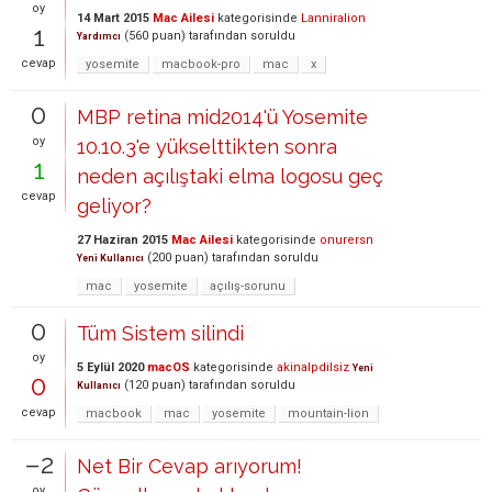
oy
14 Mart 2015
Mac Ailesi
kategorisinde
Lanniralion
1
(
560
puan)
tarafından
soruldu
Yardımcı
cevap
yosemite
macbook-pro
mac
x
0
MBP retina mid2014'ü Yosemite
oy
10.10.3'e yükselttikten sonra
1
neden açılıştaki elma logosu geç
cevap
geliyor?
27 Haziran 2015
Mac Ailesi
kategorisinde
onurersn
(
200
puan)
tarafından
soruldu
Yeni Kullanıcı
mac
yosemite
açılış-sorunu
0
Tüm Sistem silindi
oy
5 Eylül 2020
macOS
kategorisinde
akinalpdilsiz
Yeni
0
(
120
puan)
tarafından
soruldu
Kullanıcı
cevap
macbook
mac
yosemite
mountain-lion
–2
Net Bir Cevap arıyorum!
oy