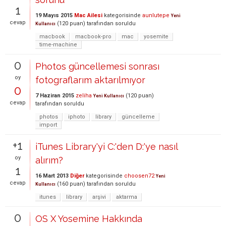
1
19 Mayıs 2015
Mac Ailesi
kategorisinde
aunlutepe
Yeni
cevap
(
120
puan)
tarafından
soruldu
Kullanıcı
macbook
macbook-pro
mac
yosemite
time-machine
0
Photos güncellemesi sonrası
oy
fotograflarım aktarılmıyor
0
7 Haziran 2015
zeliha
(
120
puan)
Yeni Kullanıcı
cevap
tarafından
soruldu
photos
iphoto
library
güncelleme
import
+1
iTunes Library'yi C:'den D:'ye nasıl
oy
alırım?
1
16 Mart 2013
Diğer
kategorisinde
choosen72
Yeni
cevap
(
160
puan)
tarafından
soruldu
Kullanıcı
itunes
library
arşivi
aktarma
0
OS X Yosemine Hakkında