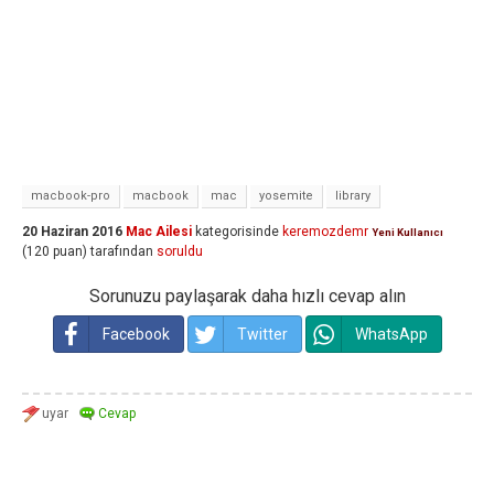
macbook-pro
macbook
mac
yosemite
library
20 Haziran 2016
Mac Ailesi
kategorisinde
keremozdemr
Yeni Kullanıcı
(
120
puan)
tarafından
soruldu
Sorunuzu paylaşarak daha hızlı cevap alın
Facebook
Twitter
WhatsApp