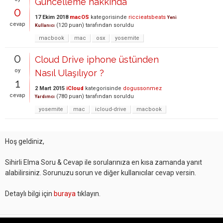
Güncelleme hakkında
0
17 Ekim 2018
macOS
kategorisinde
riccieatsbeats
Yeni
cevap
(
120
puan)
tarafından
soruldu
Kullanıcı
macbook
mac
osx
yosemite
0
Cloud Drive iphone üstünden
oy
Nasıl Ulaşılıyor ?
1
2 Mart 2015
iCloud
kategorisinde
dogussonmez
cevap
(
780
puan)
tarafından
soruldu
Yardımcı
yosemite
mac
icloud-drive
macbook
Hoş geldiniz,
Sihirli Elma Soru & Cevap ile sorularınıza en kısa zamanda yanıt
alabilirsiniz. Sorunuzu sorun ve diğer kullanıcılar cevap versin.
Detaylı bilgi için
buraya
tıklayın.