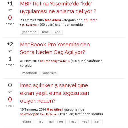
+1
MBP Retina Yosemite'de "kdc"
oy
uygulaması ne anlama geliyor ?
0
7 Temmuz 2015
Mac Ailesi
kategorisinde
onurersn
cevap
(
200
puan)
tarafından
soruldu
Yeni Kullanıcı
yosemite
mac
kdc
+2
MacBoook Pro Yosemite'den
oy
Sonra Neden Geç Açılıyor?
1
31 Ekim 2014
selimozcay
(
820
puan)
tarafından
Yardımcı
cevap
soruldu
macbook
yosemite
0
imac açılırken 5 sanıyelıgıne
oy
ekran yeşil, elma logosu sarı
0
oluyor. neden?
cevap
10 Temmuz 2014
Mac Ailesi
kategorisinde
sevvalceylan
(
120
puan)
tarafından
soruldu
Yeni Kullanıcı
ekran
mac
açılmıyor
imac
yeşil
sarı