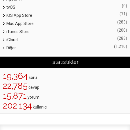
(0)
tvOS
(71)
iOS App Store
(283)
Mac App Store
(200)
iTunes Store
(283)
iCloud
(1,210)
Diğer
İstatistikler
19,364
soru
22,785
cevap
15,871
yorum
202,134
kullanıcı