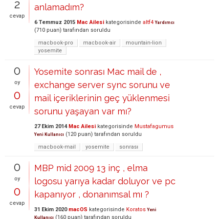
2
anlamadım?
cevap
6 Temmuz 2015
Mac Ailesi
kategorisinde
altf4
Yardımcı
(
710
puan)
tarafından
soruldu
macbook-pro
macbook-air
mountain-lion
yosemite
0
Yosemite sonrası Mac mail de ,
oy
exchange server sync sorunu ve
0
mail içeriklerinin geç yüklenmesi
cevap
sorunu yaşayan var mı?
27 Ekim 2014
Mac Ailesi
kategorisinde
Mustafagumus
(
120
puan)
tarafından
soruldu
Yeni Kullanıcı
macbook-mail
yosemite
sonrası
0
MBP mid 2009 13 inç , elma
oy
logosu yarıya kadar doluyor ve pc
0
kapanıyor , donanımsal mı ?
cevap
31 Ekim 2020
macOS
kategorisinde
Koratos
Yeni
(
160
puan)
tarafından
soruldu
Kullanıcı