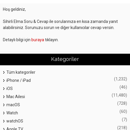
Hoş geldiniz,
Sihirli Elma Soru & Cevap ile sorularınıza en kısa zamanda yanıt
alabilirsiniz. Sorunuzu sorun ve diğer kullanıcılar cevap versin.
Detaylı bilgi için
buraya
tıklayın.
Kategoriler
Tüm kategoriler
(1,232)
iPhone / iPad
(46)
iOS
(11,480)
Mac Ailesi
(728)
macOS
(60)
Watch
(7)
watchOS
(218)
Apple TV