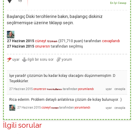
oy
En İyi Cevap
Başlangıç Diski tercihlerine bakın, başlangıç diskiniz
seçilmemişse üzerine tıklayıp seçin.
27 Haziran 2015
cüneyt
(
371,710
puan)
tarafından
cevaplandı
Uzman
27 Haziran 2015
onurersn
tarafından
seçilmiş
İşe yaradı! çözümün bu kadar kolay olacağını düşünmemiştim :D
Teşekkürler.
27 Haziran 2015
onurersn
tarafından
yorumlandı
Yeni Kullanıcı
Rica ederim. Problem detaylı anlatılırsa çözüm de kolay bulunuyor. .)
27 Haziran 2015
cüneyt
tarafından
yorumlandı
Uzman
İlgili sorular