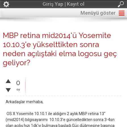
Giriş Yap | Kayıt ol
Menüyü göster
MBP retina mid2014'ü Yosemite
10.10.3'e yükselttikten sonra
neden açılıştaki elma logosu geç
geliyor?
0
oy
Arkadaşlar merhaba,
OS X Yosemite 10.10.1 ile aldığım 2 aylık MBP retina 13"
(mid2014) bilgisayarımı 10.10.3'e güncelledikten sonra 3-4sn
olan açılış hızı 1dk'yı bulmaya başladı.Güç düğmesine basınca