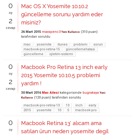
0
Mac OS X Yosemite 10.10.2
oy
güncelleme sorunu yardım eder
2
misiniz?
cevap
26 Mart 2015
maxspenc3
(
310
puan)
Yeni Kullanıcı
tarafından
soruldu
mac
yosemite
itunes
problem
sorun
macbook-pro-retina-15
güncellemehatasi
güncelleme
işletim-sistemi
0
Macbook Pro Retina 13 inch early
oy
2015 Yosemite 10.10.5 problemi
2
yardım !
cevap
30 Mart 2016
Mac Ailesi
kategorisinde
bugrakaya
Yeni
(
120
puan)
tarafından
soruldu
Kullanıcı
macbook-pro-retina-13
13
inch
early
2015
yosemite
10
5
macbook-pro
0
Macbook Retina 13' alıcam ama
oy
satılan ürun neden yosemite degil