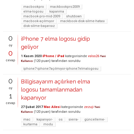
macbookpro
mackbookpro2009
elma-logosu
kapanma
macbook-pro-mid-2009
shutdown
macbook-açılmıyor
mackbook-disk-silme-hatası
disk-silme-başarısız
0
iPhone 7 elma logosu gidip
oy
geliyor
0
1 Kasım 2020
iPhone / iPad
kategorisinde
vslss26
Yeni
cevap
(
120
puan)
tarafından
soruldu
Kullanıcı
iphone7-iphone7açılmıyor-iphone7elmalogosu
0
Billgisayarım açılırken elma
oy
logosu tamamlanmadan
1
kapanıyor
cevap
27 Şubat 2017
Mac Ailesi
kategorisinde
zezuji
Yeni
(
120
puan)
tarafından
soruldu
Kullanıcı
mac
kapanıyor-
os
sierra-
güncelleme-
kurtarma
modu