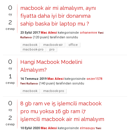
0
macbook air mi almalıyım, aynı
oy
fiyatta daha iyi bir donanıma
2
sahip baska bir laptop mu ?
cevap
23 Eylül 2017
Mac Ailesi
kategorisinde
orhanemre
Yeni
(
120
puan)
tarafından
soruldu
Kullanıcı
macbook
macbook-air
office
macbook-pro
pro
0
Hangi Macbook Modelini
oy
Almalıyım?
1
16 Temmuz 2019
Mac Ailesi
kategorisinde
sezer1578
cevap
(
140
puan)
tarafından
soruldu
Yeni Kullanıcı
macbook
macbook-pro
0
8 gb ram ve i5 işlemcili macbook
oy
pro mu yoksa 16 gb ram i7
2
işlemcili macbook air mi almalıyım
cevap
10 Eylül 2020
Mac Ailesi
kategorisinde
elmasuyu
Yeni