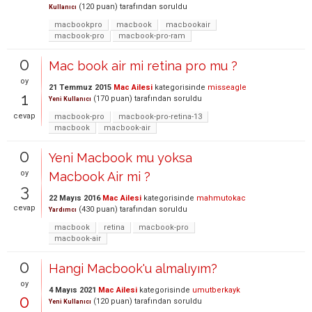
(
120
puan)
tarafından
soruldu
Kullanıcı
macbookpro
macbook
macbookair
macbook-pro
macbook-pro-ram
0
Mac book air mi retina pro mu ?
oy
21 Temmuz 2015
Mac Ailesi
kategorisinde
misseagle
1
(
170
puan)
tarafından
soruldu
Yeni Kullanıcı
cevap
macbook-pro
macbook-pro-retina-13
macbook
macbook-air
0
Yeni Macbook mu yoksa
oy
Macbook Air mi ?
3
22 Mayıs 2016
Mac Ailesi
kategorisinde
mahmutokac
cevap
(
430
puan)
tarafından
soruldu
Yardımcı
macbook
retina
macbook-pro
macbook-air
0
Hangi Macbook'u almalıyım?
oy
4 Mayıs 2021
Mac Ailesi
kategorisinde
umutberkayk
0
(
120
puan)
tarafından
soruldu
Yeni Kullanıcı