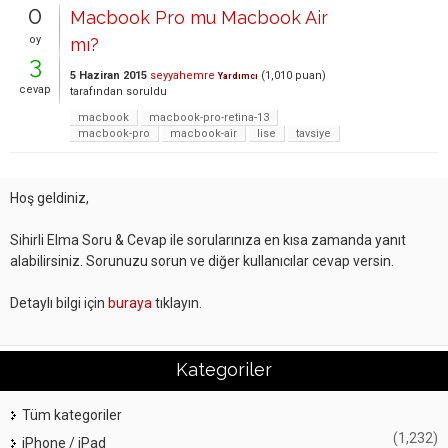
0
Macbook Pro mu Macbook Air
oy
mı?
3
5 Haziran 2015
seyyahemre
(
1,010
puan)
Yardımcı
cevap
tarafından
soruldu
macbook
macbook-pro-retina-13
macbook-pro
macbook-air
lise
tavsiye
Hoş geldiniz,
Sihirli Elma Soru & Cevap ile sorularınıza en kısa zamanda yanıt
alabilirsiniz. Sorunuzu sorun ve diğer kullanıcılar cevap versin.
Detaylı bilgi için
buraya
tıklayın.
Kategoriler
Tüm kategoriler
(1,232)
iPhone / iPad