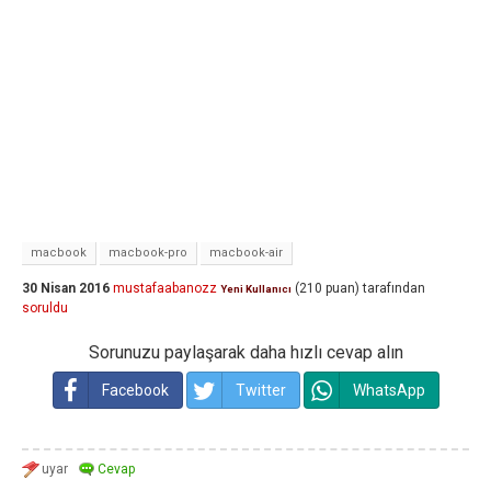
macbook
macbook-pro
macbook-air
30 Nisan 2016
mustafaabanozz
(
210
puan)
tarafından
Yeni Kullanıcı
soruldu
Sorunuzu paylaşarak daha hızlı cevap alın
Facebook
Twitter
WhatsApp