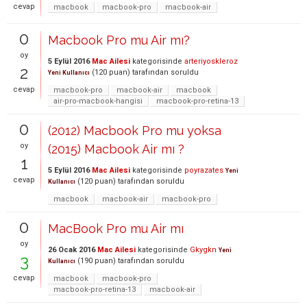
cevap
macbook
macbook-pro
macbook-air
0
Macbook Pro mu Air mı?
oy
5 Eylül 2016
Mac Ailesi
kategorisinde
arteriyoskleroz
2
(
120
puan)
tarafından
soruldu
Yeni Kullanıcı
cevap
macbook-pro
macbook-air
macbook
air-pro-macbook-hangisi
macbook-pro-retina-13
0
(2012) Macbook Pro mu yoksa
oy
(2015) Macbook Air mı ?
1
5 Eylül 2016
Mac Ailesi
kategorisinde
poyrazates
Yeni
cevap
(
120
puan)
tarafından
soruldu
Kullanıcı
macbook
macbook-air
macbook-pro
0
MacBook Pro mu Air mı
oy
26 Ocak 2016
Mac Ailesi
kategorisinde
Gkygkn
Yeni
3
(
190
puan)
tarafından
soruldu
Kullanıcı
cevap
macbook
macbook-pro
macbook-pro-retina-13
macbook-air