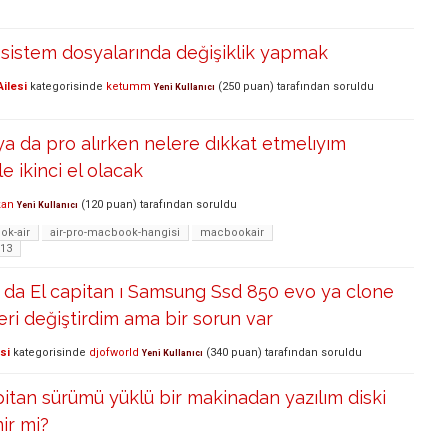
 sistem dosyalarında değişiklik yapmak
ilesi
kategorisinde
ketumm
(
250
puan)
tarafından
soruldu
Yeni Kullanıcı
a da pro alırken nelere dıkkat etmelıyım
e ikinci el olacak
kan
(
120
puan)
tarafından
soruldu
Yeni Kullanıcı
k-air
air-pro-macbook-hangisi
macbookair
-13
da El capitan ı Samsung Ssd 850 evo ya clone
eri değiştirdim ama bir sorun var
si
kategorisinde
djofworld
(
340
puan)
tarafından
soruldu
Yeni Kullanıcı
itan sürümü yüklü bir makinadan yazılım diski
nir mi?