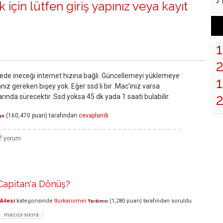
 için lütfen
giriş yapınız
veya
kayıt
de ineceği internet hızına bağlı. Güncellemeyi yüklemeye
1
z gereken bişey yok. Eğer ssd li bir .Mac'iniz varsa
rında sürecektir. Ssd yoksa 45 dk yada 1 saati bulabilir.
(
160,470
puan)
tarafından
cevaplandı
an
 Capitan'a Dönüş?
Ailesi
kategorisinde
tturkanomer
(
1,280
puan)
tarafından
soruldu
Yardımcı
macos-sierra