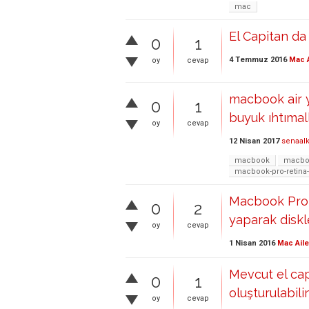
mac
El Capitan da
0
1
4 Temmuz 2016
Mac A
oy
cevap
macbook air y
0
1
buyuk ıhtımall
oy
cevap
12 Nisan 2017
senaal
macbook
macboo
macbook-pro-retina
Macbook Pro 
0
2
yaparak diskl
oy
cevap
1 Nisan 2016
Mac Aile
Mevcut el cap
0
1
oluşturulabili
oy
cevap