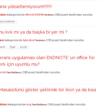
ana yükseltemiyorum!!!!!!!
ilesi
kategorisinde
Ahmet KONYA
(
550
puan)
tarafından
soruldu
Yardımcı
güncelleme
u kvk mı ya da başka bi yer mi ?
esi
kategorisinde
tybozkurt
(
720
puan)
tarafından
soruldu
Yardımcı
amir
fiyat
ücret
erans uygulaması olan ENDNOTE' un office for
ork için uyumlu mu?
emik
(
180
puan)
tarafından
soruldu
Yeni Kullanıcı
asaüstünü göster şeklinde bir ikon ya da kısa
Ailesi
kategorisinde
ang
(
160
puan)
tarafından
soruldu
Yeni Kullanıcı