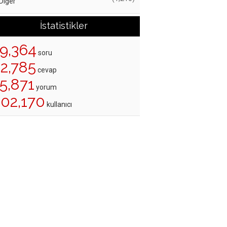
Diğer
İstatistikler
19,364
soru
22,785
cevap
5,871
yorum
202,170
kullanıcı