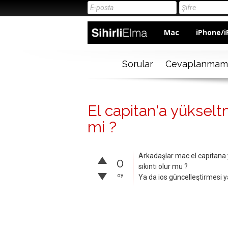
Mac
iPhone/i
Sorular
Cevaplanmam
El capitan'a yüksel
mi ?
Arkadaşlar mac el capitana 
0
sıkıntı olur mu ?
oy
Ya da ios güncelleştirmesi y