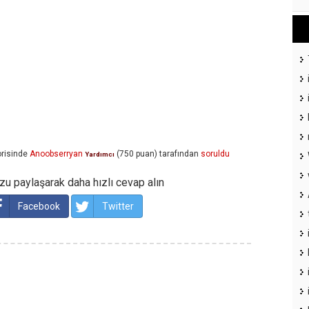
risinde
Anoobserryan
(
750
puan)
tarafından
soruldu
Yardımcı
u paylaşarak daha hızlı cevap alın
Facebook
Twitter