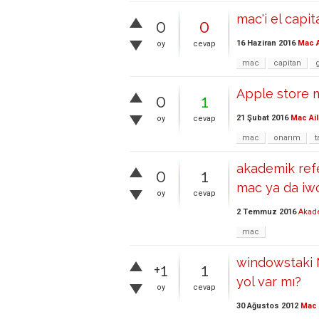
mac'i el capit
0
0
16 Haziran 2016
Mac A
oy
cevap
mac
capitan
Apple store m
0
1
21 Şubat 2016
Mac Ail
oy
cevap
mac
onarım
t
akademik ref
0
1
mac ya da iw
oy
cevap
2 Temmuz 2016
Akad
mac
windowstaki M
+1
1
yol var mı?
oy
cevap
30 Ağustos 2012
Mac 