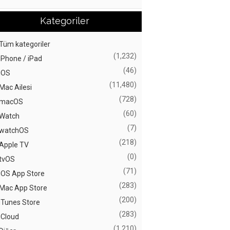
Kategoriler
Tüm kategoriler
(1,232)
iPhone / iPad
(46)
iOS
(11,480)
Mac Ailesi
(728)
macOS
(60)
Watch
(7)
watchOS
(218)
Apple TV
(0)
tvOS
(71)
iOS App Store
(283)
Mac App Store
(200)
iTunes Store
(283)
iCloud
(1,210)