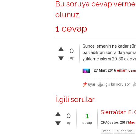
Bu soruya cevap vermek
olunuz
.
1 cevap
Güncellemenin ne kadar süre
0
başladıktan sonra da yapmanı
oy
yükleme işlemi 20-30 dk civa
27 Mart 2016
erkam
Uzm
İlgili sorular
Sierra'dan El
0
1
29 Ağustos 2017
Mac 
oy
cevap
mac
el-capitan