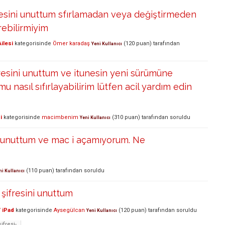
resini unuttum sfırlamadan veya değiştirmeden
rebilirmiyim
ilesi
kategorisinde
Ömer karadaş
(
120
puan)
tarafından
Yeni Kullanıcı
esini unuttum ve itunesin yeni sürümüne
 nasıl sıfırlayabilirim lütfen acil yardım edin
i
kategorisinde
macimbenim
(
310
puan)
tarafından
soruldu
Yeni Kullanıcı
i unuttum ve mac i açamıyorum. Ne
(
110
puan)
tarafından
soruldu
ni Kullanıcı
şifresini unuttum
 iPad
kategorisinde
Aysegülcan
(
120
puan)
tarafından
soruldu
Yeni Kullanıcı
ifresi-