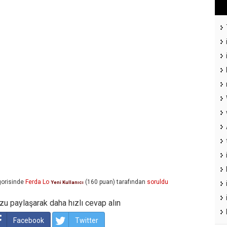
orisinde
Ferda Lo
(
160
puan)
tarafından
soruldu
Yeni Kullanıcı
u paylaşarak daha hızlı cevap alın
Facebook
Twitter