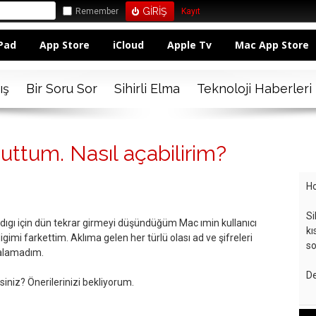
Remember
Kayıt
Pad
App Store
iCloud
Apple Tv
Mac App Store
ış
Bir Soru Sor
Sihirli Elma
Teknoloji Haberleri
nuttum. Nasıl açabilirim?
Ho
Si
gı için dün tekrar girmeyi düşündüğüm Mac ımin kullanıcı
kı
igimi farkettim. Aklıma gelen her türlü olası ad ve şifreleri
so
alamadım.
De
siniz? Önerilerinizi bekliyorum.