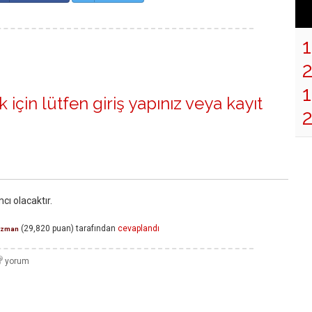
1
 için lütfen
giriş yapınız
veya
kayıt
ı olacaktır.
(
29,820
puan)
tarafından
cevaplandı
zman