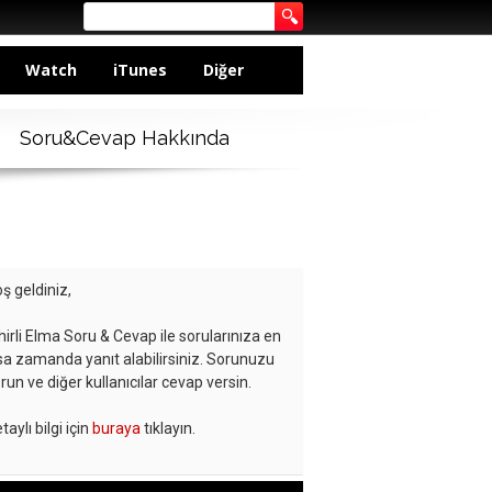
Watch
iTunes
Diğer
Soru&Cevap Hakkında
ş geldiniz,
hirli Elma Soru & Cevap ile sorularınıza en
sa zamanda yanıt alabilirsiniz. Sorunuzu
run ve diğer kullanıcılar cevap versin.
taylı bilgi için
buraya
tıklayın.