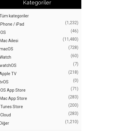
Kategoriler
Tüm kategoriler
(1,232)
iPhone / iPad
(46)
iOS
(11,480)
Mac Ailesi
(728)
macOS
(60)
Watch
(7)
watchOS
(218)
Apple TV
(0)
tvOS
(71)
iOS App Store
(283)
Mac App Store
(200)
iTunes Store
(283)
iCloud
(1,210)
Diğer