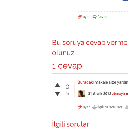
Bu soruya cevap vermek
olunuz
.
1 cevap
Buradaki
makale size yardımc
0
oy
31 Aralık 2012
ztenaytr
U
İlgili sorular