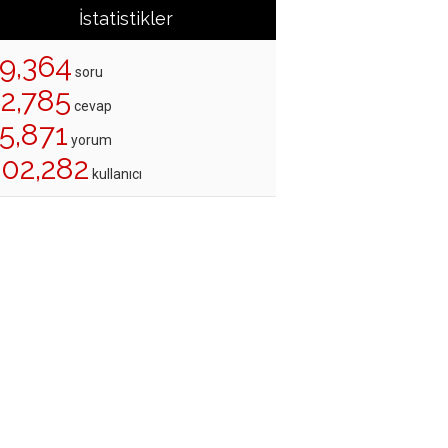
İstatistikler
19,364
soru
22,785
cevap
5,871
yorum
202,282
kullanıcı