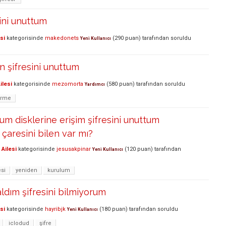
sini unuttum
si
kategorisinde
makedonets
(
290
puan)
tarafından
soruldu
Yeni Kullanıcı
n şifresini unuttum
ilesi
kategorisinde
mezomorta
(
580
puan)
tarafından
soruldu
Yardımcı
irme
um disklerine erişim şifresini unuttum
çaresini bilen var mı?
Ailesi
kategorisinde
jesusakpinar
(
120
puan)
tarafından
Yeni Kullanıcı
esi
yeniden
kurulum
aldım şifresini bilmiyorum
si
kategorisinde
hayribjk
(
180
puan)
tarafından
soruldu
Yeni Kullanıcı
iclodud
şifre