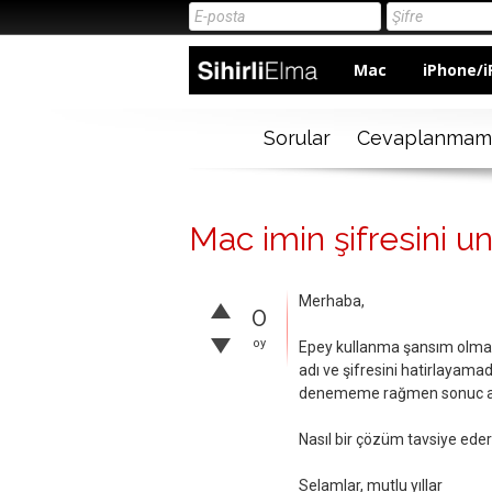
Mac
iPhone/i
Sorular
Cevaplanmam
Mac imin şifresini u
Merhaba,
0
oy
Epey kullanma şansım olmadı
adı ve şifresini hatirlayamad
denememe rağmen sonuc 
Nasıl bir çözüm tavsiye eder
Selamlar, mutlu yıllar