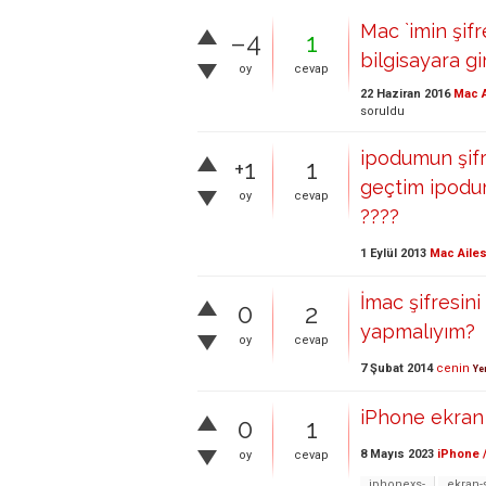
Mac `imin şif
–4
1
bilgisayara gi
oy
cevap
22 Haziran 2016
Mac A
soruldu
ipodumun şifr
+1
1
geçtim ipodumu
oy
cevap
????
1 Eylül 2013
Mac Ailes
İmac şifresin
0
2
yapmalıyım?
oy
cevap
7 Şubat 2014
cenin
Ye
iPhone ekran 
0
1
8 Mayıs 2023
iPhone /
oy
cevap
iphonexs-
ekran-ş