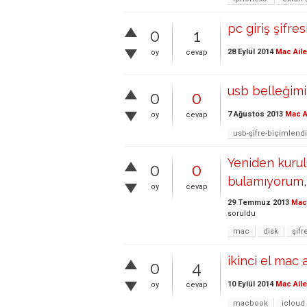
pc giriş şifre
0
1
28 Eylül 2014
Mac Aile
oy
cevap
usb belleğimi
0
0
7 Ağustos 2013
Mac A
oy
cevap
usb-şifre-biçimlend
Yeniden kurul
0
0
bulamıyorum, 
oy
cevap
29 Temmuz 2013
Mac 
soruldu
mac
disk
şifr
ikinci el mac 
0
4
10 Eylül 2014
Mac Aile
oy
cevap
macbook
icloud