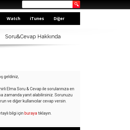
Watch
iTunes
Diğer
Soru&Cevap Hakkında
ş geldiniz,
hirli Elma Soru & Cevap ile sorularınıza en
sa zamanda yanıt alabilirsiniz. Sorunuzu
run ve diğer kullanıcılar cevap versin.
taylı bilgi için
buraya
tıklayın.