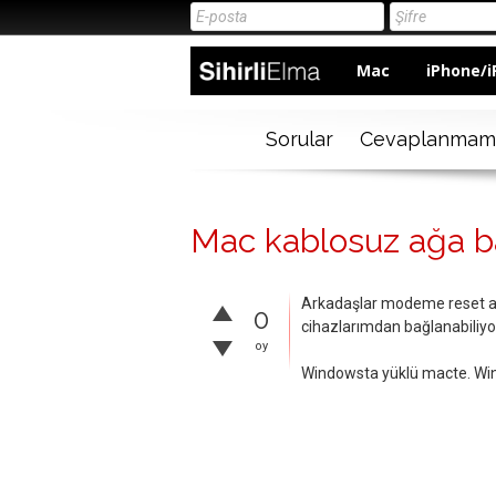
Mac
iPhone/i
Sorular
Cevaplanmam
Mac kablosuz ağa b
Arkadaşlar modeme reset at
0
cihazlarımdan bağlanabiliyo
oy
Windowsta yüklü macte. Wi