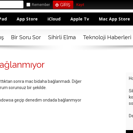
Remember
Kayıt
Pad
App Store
iCloud
Apple Tv
Mac App Store
ış
Bir Soru Sor
Sihirli Elma
Teknoloji Haberleri
ağlanmıyor
Ho
tıktan sonra mac bidaha bağlanmadı. Diğer
rum sorunsuz bir şekilde.
Si
kı
ndowsa geçip denedim ondada bağlanmıyor
so
De