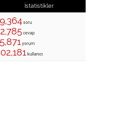
İstatistikler
19,364
soru
22,785
cevap
5,871
yorum
202,181
kullanıcı