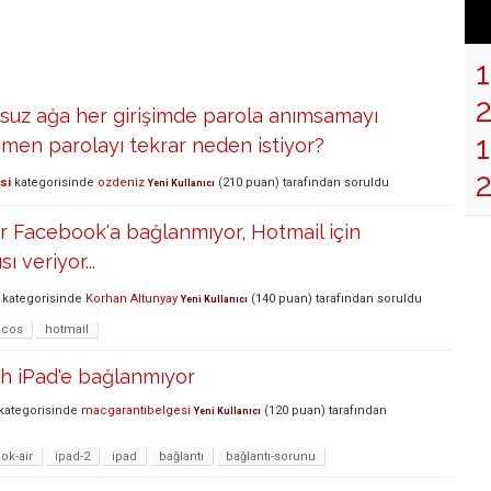
suz ağa her girişimde parola anımsamayı
1
en parolayı tekrar neden istiyor?
si
kategorisinde
ozdeniz
(
210
puan)
tarafından
soruldu
Yeni Kullanıcı
r Facebook'a bağlanmıyor, Hotmail için
ı veriyor...
kategorisinde
Korhan Altunyay
(
140
puan)
tarafından
soruldu
Yeni Kullanıcı
cos
hotmail
ch iPad'e bağlanmıyor
kategorisinde
macgarantibelgesi
(
120
puan)
tarafından
Yeni Kullanıcı
k-air
ipad-2
ipad
bağlantı
bağlantı-sorunu