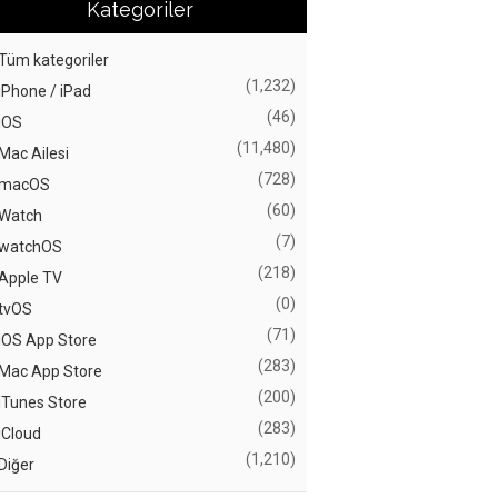
Kategoriler
Tüm kategoriler
(1,232)
iPhone / iPad
(46)
iOS
(11,480)
Mac Ailesi
(728)
macOS
(60)
Watch
(7)
watchOS
(218)
Apple TV
(0)
tvOS
(71)
iOS App Store
(283)
Mac App Store
(200)
iTunes Store
(283)
iCloud
(1,210)
Diğer