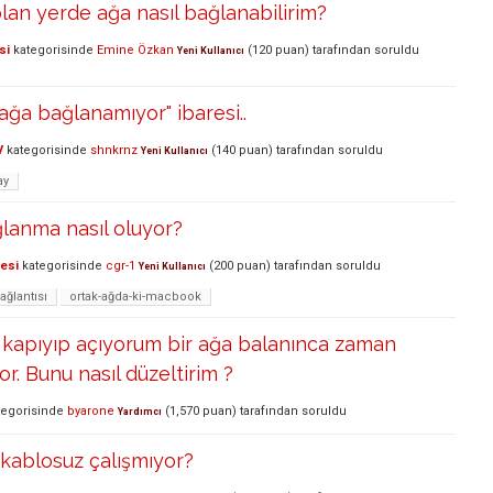
olan yerde ağa nasıl bağlanabilirim?
si
kategorisinde
Emine Özkan
(
120
puan)
tarafından
soruldu
Yeni Kullanıcı
ağa bağlanamıyor" ibaresi..
V
kategorisinde
shnkrnz
(
140
puan)
tarafından
soruldu
Yeni Kullanıcı
ay
lanma nasıl oluyor?
lesi
kategorisinde
cgr-1
(
200
puan)
tarafından
soruldu
Yeni Kullanıcı
ağlantısı
ortak-ağda-ki-macbook
 kapıyıp açıyorum bir ağa balanınca zaman
or. Bunu nasıl düzeltirim ?
egorisinde
byarone
(
1,570
puan)
tarafından
soruldu
Yardımcı
kablosuz çalışmıyor?