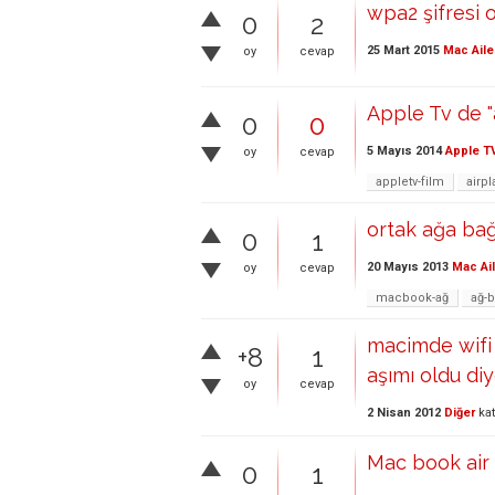
wpa2 şifresi 
0
2
25 Mart 2015
Mac Aile
oy
cevap
Apple Tv de "
0
0
5 Mayıs 2014
Apple T
oy
cevap
appletv-film
airpl
ortak ağa bağ
0
1
20 Mayıs 2013
Mac Ai
oy
cevap
macbook-ağ
ağ-b
macimde wifi
+8
1
aşımı oldu diy
oy
cevap
2 Nisan 2012
Diğer
kat
Mac book air 
0
1