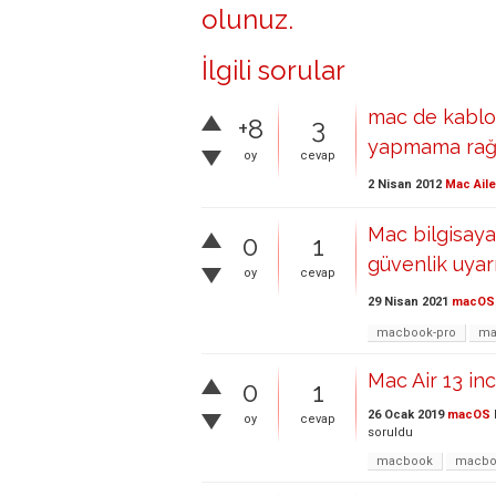
olunuz
.
İlgili sorular
mac de kablo
+8
3
yapmama rağm
oy
cevap
2 Nisan 2012
Mac Aile
Mac bilgisaya
0
1
güvenlik uyarıs
oy
cevap
29 Nisan 2021
macOS
macbook-pro
ma
Mac Air 13 in
0
1
26 Ocak 2019
macOS
oy
cevap
soruldu
macbook
macboo