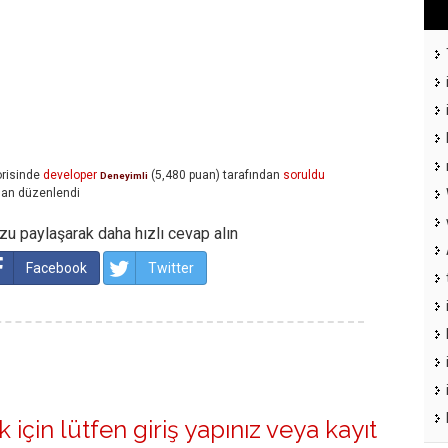
risinde
developer
(
5,480
puan)
tarafından
soruldu
Deneyimli
dan
düzenlendi
u paylaşarak daha hızlı cevap alın
Facebook
Twitter
 için lütfen
giriş yapınız
veya
kayıt