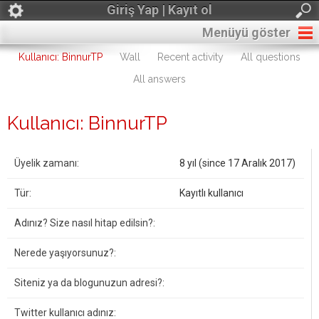
Giriş Yap | Kayıt ol
Menüyü göster
Kullanıcı: BinnurTP
Wall
Recent activity
All questions
All answers
Kullanıcı: BinnurTP
Üyelik zamanı:
8 yıl (since 17 Aralık 2017)
Tür:
Kayıtlı kullanıcı
Adınız? Size nasıl hitap edilsin?:
Nerede yaşıyorsunuz?:
Siteniz ya da blogunuzun adresi?:
Twitter kullanıcı adınız: