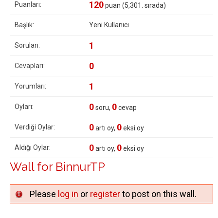
120
Puanları:
puan (
5,301
. sırada)
Başlık:
Yeni Kullanıcı
1
Soruları:
0
Cevapları:
1
Yorumları:
0
0
Oyları:
soru,
cevap
0
0
Verdiği Oylar:
artı oy,
eksi oy
0
0
Aldığı Oylar:
artı oy,
eksi oy
Wall for BinnurTP
Please
log in
or
register
to post on this wall.