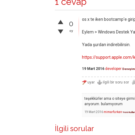
1 cevap
os x te iken bootcamp'e giri
0
oy
Eylem > Windows Destek Yazı
Yada şurdan indirebilirsin.
https://support.apple.com
19 Mart 2016
developer
Deneyim
teşekkürler ama o siteye girm
arıyorum. bulamıyorum
19 Mart 2016
mimarfurkan
Yeni Kullan
İlgili sorular