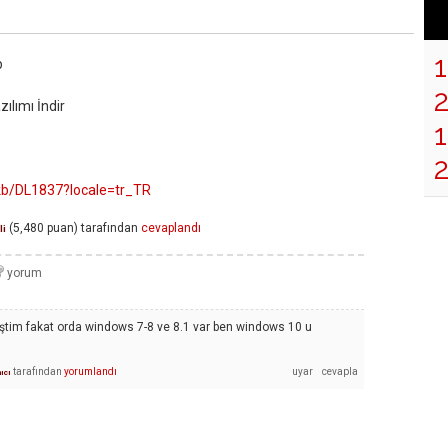
p
lımı İndir
1
/kb/DL1837?locale=tr_TR
(
5,480
puan)
tarafından
cevaplandı
li
iştim fakat orda windows 7-8 ve 8.1 var ben windows 10 u
tarafından
yorumlandı
ıcı