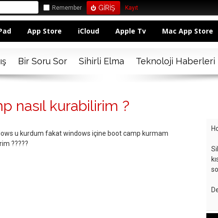
Remember
Kayıt
Pad
App Store
iCloud
Apple Tv
Mac App Store
ış
Bir Soru Sor
Sihirli Elma
Teknoloji Haberleri
 nasıl kurabilirim ?
Ho
indows u kurdum fakat windows içine boot camp kurmam
irim ?????
Si
kı
so
De