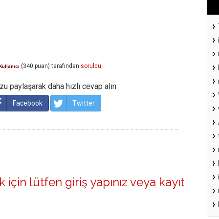
(
340
puan)
tarafından
soruldu
Kullanıcı
u paylaşarak daha hızlı cevap alın
Facebook
Twitter
 için lütfen
giriş yapınız
veya
kayıt