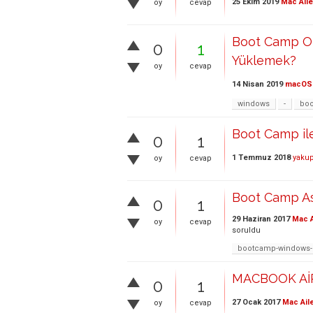
25 Ekim 2019
Mac Aile
oy
cevap
Boot Camp O
0
1
Yüklemek?
oy
cevap
14 Nisan 2019
macOS
windows
-
bo
Boot Camp ile
0
1
1 Temmuz 2018
yaku
oy
cevap
Boot Camp As
0
1
29 Haziran 2017
Mac A
oy
cevap
soruldu
bootcamp-windows
MACBOOK Aİ
0
1
27 Ocak 2017
Mac Ail
oy
cevap