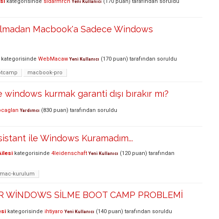
si
kategorisinde
sidarmrcn
(
170
puan)
tarafından
soruldu
Yeni Kullanıcı
lmadan Macbook'a Sadece Windows
kategorisinde
WebMacaw
(
170
puan)
tarafından
soruldu
Yeni Kullanıcı
otcamp
macbook-pro
 windows kurmak garanti dışı bırakır mı?
pcaglan
(
830
puan)
tarafından
soruldu
Yardımcı
istant ile Windows Kuramadım...
ilesi
kategorisinde
4leidenschaft
(
120
puan)
tarafından
Yeni Kullanıcı
-mac-kurulum
R WİNDOWS SİLME BOOT CAMP PROBLEMİ
esi
kategorisinde
ihtiyaro
(
140
puan)
tarafından
soruldu
Yeni Kullanıcı