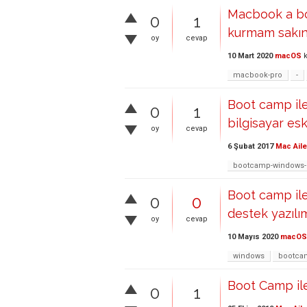
Macbook a bo
0
1
kurmam sakınc
oy
cevap
10 Mart 2020
macOS
k
macbook-pro
-
Boot camp ile
0
1
bilgisayar eski
oy
cevap
6 Şubat 2017
Mac Aile
bootcamp-windows-
Boot camp il
0
0
destek yazılımı
oy
cevap
10 Mayıs 2020
macOS
windows
bootca
Boot Camp il
0
1