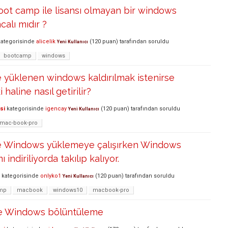
ot camp ile lisansı olmayan bir windows
alı mıdır ?
ategorisinde
alicelik
(
120
puan)
tarafından
soruldu
Yeni Kullanıcı
bootcamp
windows
 yüklenen windows kaldırılmak istenirse
 haline nasıl getirilir?
si
kategorisinde
igencay
(
120
puan)
tarafından
soruldu
Yeni Kullanıcı
mac-book-pro
e Windows yüklemeye çalışırken Windows
 indiriliyorda takılıp kalıyor.
kategorisinde
onlyko1
(
120
puan)
tarafından
soruldu
Yeni Kullanıcı
mp
macbook
windows10
macbook-pro
e Windows bölüntüleme