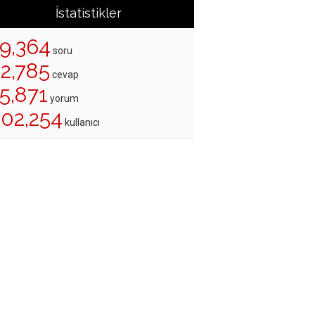
İstatistikler
19,364
soru
22,785
cevap
5,871
yorum
202,254
kullanıcı