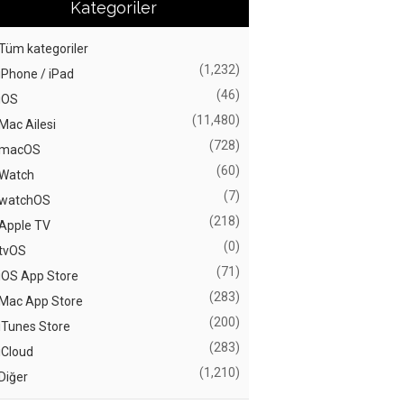
Kategoriler
Tüm kategoriler
(1,232)
iPhone / iPad
(46)
iOS
(11,480)
Mac Ailesi
(728)
macOS
(60)
Watch
(7)
watchOS
(218)
Apple TV
(0)
tvOS
(71)
iOS App Store
(283)
Mac App Store
(200)
iTunes Store
(283)
iCloud
(1,210)
Diğer