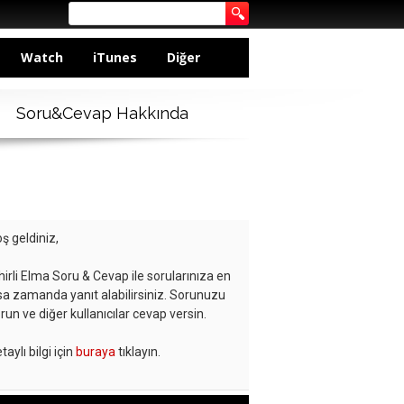
Watch
iTunes
Diğer
Soru&Cevap Hakkında
ş geldiniz,
hirli Elma Soru & Cevap ile sorularınıza en
sa zamanda yanıt alabilirsiniz. Sorunuzu
run ve diğer kullanıcılar cevap versin.
taylı bilgi için
buraya
tıklayın.