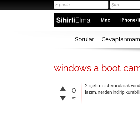
Mac
iPhone/i
Sorular
Cevaplanmam
windows a boot camp
2. işetim sistemi olarak w
0
lazım. nerden indirip kurabil
oy