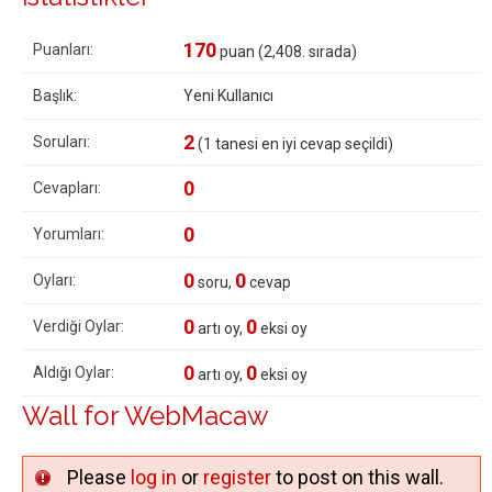
170
Puanları:
puan (
2,408
. sırada)
Başlık:
Yeni Kullanıcı
2
Soruları:
(
1
tanesi en iyi cevap seçildi)
0
Cevapları:
0
Yorumları:
0
0
Oyları:
soru,
cevap
0
0
Verdiği Oylar:
artı oy,
eksi oy
0
0
Aldığı Oylar:
artı oy,
eksi oy
Wall for WebMacaw
Please
log in
or
register
to post on this wall.