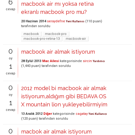
6
macbook air mı yoksa retina
cevap
ekranlı macbook pro mu?
20 Haziran 2014
seraydefne
(
110
puan)
Yeni Kullanıcı
tarafından
soruldu
macbook
macbook-pro
macbook-pro-retina-13
macbook-air
0
macbook air almak istiyorum
oy
28 Eylül 2013
Mac Ailesi
kategorisinde
sircin
Yardımcı
1
(
1,440
puan)
tarafından
soruldu
cevap
0
2012 model bi macbook air almak
oy
istiyorum,aldığım gibi BEDAVA OS
1
X mountain lion yukleyebilirmiyim
cevap
13 Aralık 2012
Diğer
kategorisinde
cagatay
Yeni Kullanıcı
(
120
puan)
tarafından
soruldu
0
macbok air almak istiyorum