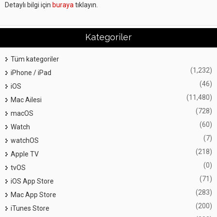
Detaylı bilgi için
buraya
tıklayın.
Kategoriler
Tüm kategoriler
(1,232)
iPhone / iPad
(46)
iOS
(11,480)
Mac Ailesi
(728)
macOS
(60)
Watch
(7)
watchOS
(218)
Apple TV
(0)
tvOS
(71)
iOS App Store
(283)
Mac App Store
(200)
iTunes Store