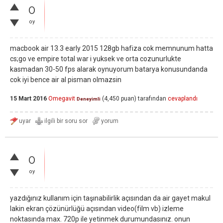
0
oy
macbook air 13.3 early 2015 128gb hafiza cok memnunum hatta
cs;go ve empire total war i yuksek ve orta cozunurlukte
kasmadan 30-50 fps alarak oynuyorum batarya konusundanda
cok iyi bence air al pisman olmazsin
15 Mart 2016
Omegavit
(
4,450
puan)
tarafından
cevaplandı
Deneyimli
0
oy
yazdığınız kullanım için taşınabilirlik açısından da air gayet makul
lakin ekran çözünürlüğü açısından video(film vb) izleme
noktasında max. 720p ile yetinmek durumundasınız. onun