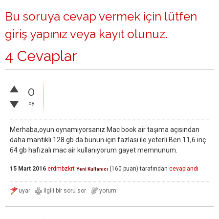
Bu soruya cevap vermek için lütfen
giriş yapınız
veya
kayıt olunuz
.
4 Cevaplar
0
oy
Merhaba,oyun oynamıyorsanız Mac book air taşıma açısından
daha mantıklı.128 gb da bunun için fazlası ile yeterli.Ben 11,6 inç
64 gb hafızalı mac air kullanıyorum gayet memnunum.
15 Mart 2016
erdmbzkrt
(
160
puan)
tarafından
cevaplandı
Yeni Kullanıcı