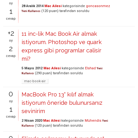
oy
28 Aralık 2014
Mac Ailesi
kategorisinde
goncasonmez
1
(
120
puan)
tarafından
soruldu
Yeni Kullanıcı
cevap
+2
11 inc-lik Mac Book Air almak
oy
istiyorum. Photoshop ve quark
2
express gibi programlar calisir
cevap
mi?
5 Mayıs 2012
Mac Ailesi
kategorisinde
Elshad
Yeni
(
290
puan)
tarafından
soruldu
Kullanıcı
mac-book-air
0
MacBook Pro 13" kılıf almak
oy
istiyorum öneride bulunursanız
1
sevinirim
cevap
2 Nisan 2020
Mac Ailesi
kategorisinde
Mühendis
Yeni
(
120
puan)
tarafından
soruldu
Kullanıcı