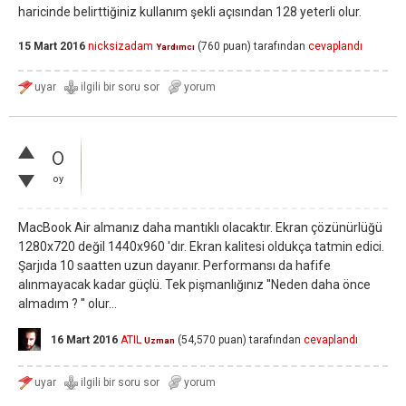
haricinde belirttiğiniz kullanım şekli açısından 128 yeterli olur.
15 Mart 2016
nicksizadam
(
760
puan)
tarafından
cevaplandı
Yardımcı
0
oy
MacBook Air almanız daha mantıklı olacaktır. Ekran çözünürlüğü
1280x720 değil 1440x960 'dır. Ekran kalitesi oldukça tatmin edici.
Şarjıda 10 saatten uzun dayanır. Performansı da hafife
alınmayacak kadar güçlü. Tek pişmanlığınız ''Neden daha önce
almadım ? '' olur...
16 Mart 2016
ATIL
(
54,570
puan)
tarafından
cevaplandı
Uzman