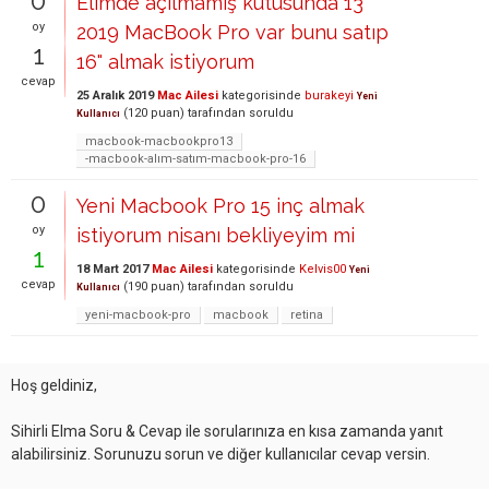
0
Elimde açılmamış kutusunda 13"
oy
2019 MacBook Pro var bunu satıp
1
16" almak istiyorum
cevap
25 Aralık 2019
Mac Ailesi
kategorisinde
burakeyi
Yeni
(
120
puan)
tarafından
soruldu
Kullanıcı
macbook-macbookpro13
-macbook-alım-satım-macbook-pro-16
0
Yeni Macbook Pro 15 inç almak
oy
istiyorum nisanı bekliyeyim mi
1
18 Mart 2017
Mac Ailesi
kategorisinde
Kelvis00
Yeni
cevap
(
190
puan)
tarafından
soruldu
Kullanıcı
yeni-macbook-pro
macbook
retina
Hoş geldiniz,
Sihirli Elma Soru & Cevap ile sorularınıza en kısa zamanda yanıt
alabilirsiniz. Sorunuzu sorun ve diğer kullanıcılar cevap versin.