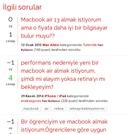
İlgili sorular
0
Macbook air 13 almak istiyorum
oy
ama o fiyata daha iyi bir bilgisayar
1
bulur muyu??
cevap
12 Ocak 2015
Mac Ailesi
kategorisinde
Tutem66
Yeni
(
160
puan)
tarafından
soruldu
Kullanıcı
–1
performans nedeniyle yeni bir
oy
macbook air almak istiyorum,
4
şimdi mi alayım yoksa retina'yı mı
cevap
bekleyeyim?
29 Kasım 2014
iPhone / iPad
kategorisinde
anaksagoras
(
220
puan)
tarafından
soruldu
Yeni Kullanıcı
macbook
air
retina
retinayı-bekleyelim-mi
–1
Bir öğrenciyim ve macbook almak
oy
istiyorum.Öğrencilere göre uygun