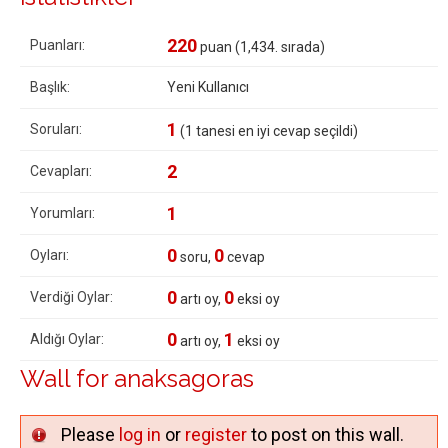
220
Puanları:
puan (
1,434
. sırada)
Başlık:
Yeni Kullanıcı
1
Soruları:
(
1
tanesi en iyi cevap seçildi)
2
Cevapları:
1
Yorumları:
0
0
Oyları:
soru,
cevap
0
0
Verdiği Oylar:
artı oy,
eksi oy
0
1
Aldığı Oylar:
artı oy,
eksi oy
Wall for anaksagoras
Please
log in
or
register
to post on this wall.