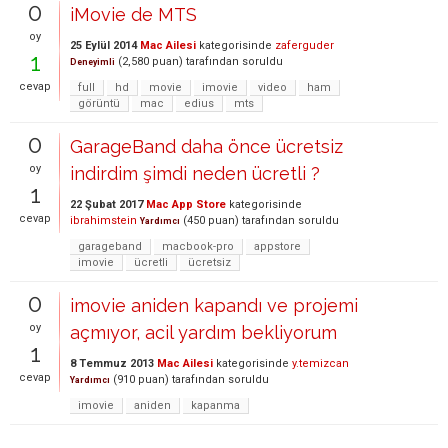
0
iMovie de MTS
oy
25 Eylül 2014
Mac Ailesi
kategorisinde
zaferguder
1
(
2,580
puan)
tarafından
soruldu
Deneyimli
cevap
full
hd
movie
imovie
video
ham
görüntü
mac
edius
mts
0
GarageBand daha önce ücretsiz
oy
indirdim şimdi neden ücretli ?
1
22 Şubat 2017
Mac App Store
kategorisinde
cevap
ibrahimstein
(
450
puan)
tarafından
soruldu
Yardımcı
garageband
macbook-pro
appstore
imovie
ücretli
ücretsiz
0
imovie aniden kapandı ve projemi
oy
açmıyor, acil yardım bekliyorum
1
8 Temmuz 2013
Mac Ailesi
kategorisinde
y.temizcan
cevap
(
910
puan)
tarafından
soruldu
Yardımcı
imovie
aniden
kapanma