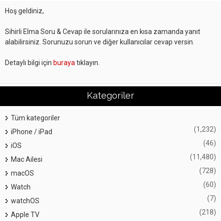
Hoş geldiniz,
Sihirli Elma Soru & Cevap ile sorularınıza en kısa zamanda yanıt
alabilirsiniz. Sorunuzu sorun ve diğer kullanıcılar cevap versin.
Detaylı bilgi için
buraya
tıklayın.
Kategoriler
Tüm kategoriler
(1,232)
iPhone / iPad
(46)
iOS
(11,480)
Mac Ailesi
(728)
macOS
(60)
Watch
(7)
watchOS
(218)
Apple TV