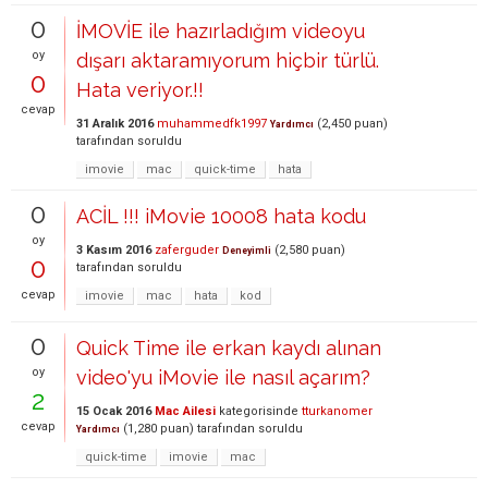
0
İMOVİE ile hazırladığım videoyu
oy
dışarı aktaramıyorum hiçbir türlü.
0
Hata veriyor.!!
cevap
31 Aralık 2016
muhammedfk1997
(
2,450
puan)
Yardımcı
tarafından
soruldu
imovie
mac
quick-time
hata
0
ACİL !!! iMovie 10008 hata kodu
oy
3 Kasım 2016
zaferguder
(
2,580
puan)
Deneyimli
0
tarafından
soruldu
cevap
imovie
mac
hata
kod
0
Quick Time ile erkan kaydı alınan
oy
video'yu iMovie ile nasıl açarım?
2
15 Ocak 2016
Mac Ailesi
kategorisinde
tturkanomer
cevap
(
1,280
puan)
tarafından
soruldu
Yardımcı
quick-time
imovie
mac