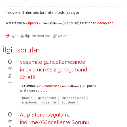
imovie indirilemedi bir hata oluştu yazıyor
6 Mart 2016
xalperx123
(
280
puan)
tarafından
cevaplandı
Yeni Kullanıcı
İlgili sorular
0
yosemite güncellemesinde
oy
imovie ücretsiz garageband
2
ücretli
cevap
14 Haziran 2015
canramsey
(
120
puan)
Yeni Kullanıcı
tarafından
soruldu
imovie
garageband
macbook-air-13
macbook
yosemite
appstore
0
App Store Uygulama
oy
İndirme/Güncelleme Sorunu