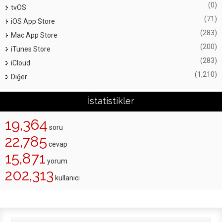
(0)
tvOS
(71)
iOS App Store
(283)
Mac App Store
(200)
iTunes Store
(283)
iCloud
(1,210)
Diğer
İstatistikler
19,364
soru
22,785
cevap
15,871
yorum
202,313
kullanıcı