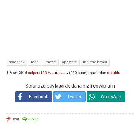
macbook
mac
imovie
appstore
indirme-hatası
6 Mart 2016
xalperx123
(
280
puan)
tarafından
soruldu
Yeni Kullanıcı
Sorunuzu paylaşarak daha hızlı cevap alın
Facebook
Twitter
WhatsApp