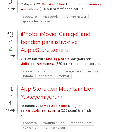
0
7 Mayıs 2021
Mac App Store
kategorisinde
larandey
cevap
(
120
puan)
tarafından
soruldu
Yeni Kullanıcı
appstore
macbook
indirme-hatası
güncellemehatasi
+3
iPhoto, iMovie, GarageBand
oy
benden para istiyor ve
2
AppleStore sorunu!
cevap
29 Haziran 2012
Mac App Store
kategorisinde
yigitbagci
(
360
puan)
tarafından
soruldu
Yeni Kullanıcı
apple
store
lion
garageband
imovie
iphoto
appstore
format
+1
App Store'den Mountain Lion
oy
Yükleyemiyorum
1
15 Kasım 2012
Mac App Store
kategorisinde
cevap
serkandizdar
(
230
puan)
tarafından
Yeni Kullanıcı
soruldu
appstore
mountain-lion
macbook-pro
yükleme
indirme-hatası