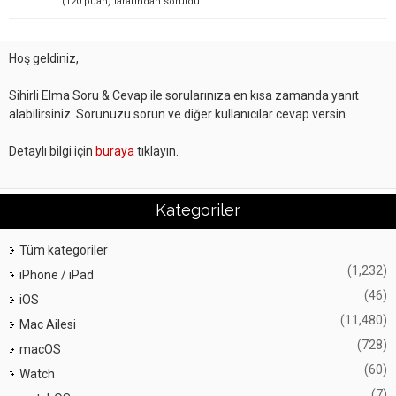
(
120
puan)
tarafından
soruldu
Hoş geldiniz,
Sihirli Elma Soru & Cevap ile sorularınıza en kısa zamanda yanıt
alabilirsiniz. Sorunuzu sorun ve diğer kullanıcılar cevap versin.
Detaylı bilgi için
buraya
tıklayın.
Kategoriler
Tüm kategoriler
(1,232)
iPhone / iPad
(46)
iOS
(11,480)
Mac Ailesi
(728)
macOS
(60)
Watch
(7)