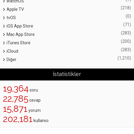
watchOS
(218)
Apple TV
(0)
tvOS
(71)
iOS App Store
(283)
Mac App Store
(200)
iTunes Store
(283)
iCloud
(1,210)
Diğer
İstatistikler
19,364
soru
22,785
cevap
15,871
yorum
202,181
kullanıcı