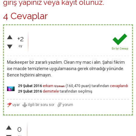
giriş yapınız
veya
kayıt olunuz
.
4 Cevaplar
+2
oy
En İyi Cevap
Mackeeper bir zararlı yazılım. Clean my mac i alın. Şahsi fikrim
ise macde temizleme uygulamasına gerek olmadığı yönünde.
Bence hiçbirini almayın.
29 Şubat 2016
erkam
(
160,470
puan)
tarafından
cevaplandı
Uzman
29 Şubat 2016
demirtele
tarafından
seçilmiş
0