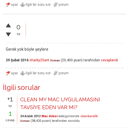
0
oy
Gerek yok böyle şeylere
29 Şubat 2016
sharky25ant
(
20,400
puan)
tarafından
cevaplandı
Uzman
İlgili sorular
+1
CLEAN MY MAC UYGULAMASINI
oy
TAVSİYE EDEN VAR MI?
1
24 Aralık 2012
Mac Ailesi
kategorisinde
okankara06
cevap
(
38,420
puan)
tarafından
soruldu
Uzman