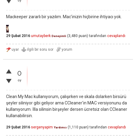
oy
Mackeeper zararlı bir yazılım. Mac'inizin hiçbirine ihtiyacı yok.
29 Şubat 2016
umutayberk
(
3,480
puan)
tarafından
cevaplandı
Deneyimli
0
oy
Clean My Mac kullanıyorum, çalışırken ve skala dolarken birsürü
şeyler siliniyor gibi geliyor ama CCleaner'in MAC versiyonunu da
kullanıyorum. İlla silinsin birşeyler dersen ücretsiz olan CCleaner
kullanabilirsin.
29 Şubat 2016
sergenyapim
(
1,110
puan)
tarafından
cevaplandı
Yardımcı