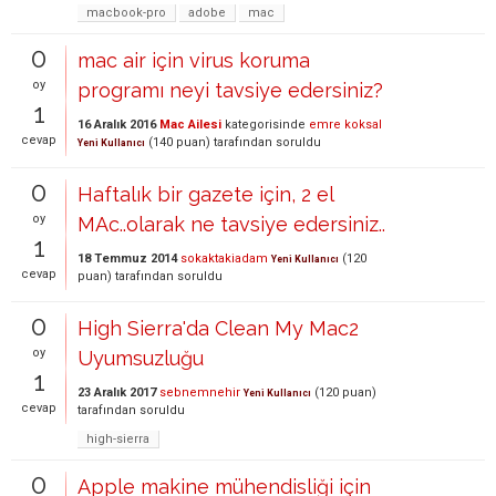
macbook-pro
adobe
mac
0
mac air için virus koruma
oy
programı neyi tavsiye edersiniz?
1
16 Aralık 2016
Mac Ailesi
kategorisinde
emre koksal
cevap
(
140
puan)
tarafından
soruldu
Yeni Kullanıcı
0
Haftalık bir gazete için, 2 el
oy
MAc..olarak ne tavsiye edersiniz..
1
18 Temmuz 2014
sokaktakiadam
(
120
Yeni Kullanıcı
cevap
puan)
tarafından
soruldu
0
High Sierra'da Clean My Mac2
oy
Uyumsuzluğu
1
23 Aralık 2017
sebnemnehir
(
120
puan)
Yeni Kullanıcı
cevap
tarafından
soruldu
high-sierra
0
Apple makine mühendisliği için