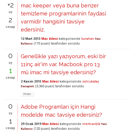
+2
mac keeper veya buna benzer
oy
temizleme programlarinin faydasi
2
varmidir hangisini tavsiye
cevap
edersiniz.
12 Mart 2013
Mac Ailesi
kategorisinde
tunahan
Yeni
(
170
puan)
tarafından
soruldu
Kullanıcı
0
Genellikle yazı yazıyorum, eski bir
oy
11inç air'im var. Macbook pro 13
1
mü imac mi tavsiye edersiniz?
cevap
2 Kasım 2015
Mac Ailesi
kategorisinde
selcukatay
(
3,360
puan)
tarafından
soruldu
Deneyimli
imac
0
Adobe Programları için Hangi
oy
modelde mac tavsiye edersiniz?
1
29 Ocak 2019
Mac Ailesi
kategorisinde
mertcanblk
Yeni
cevap
(
120
puan)
tarafından
soruldu
Kullanıcı