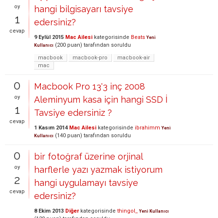
oy
hangi bilgisayarı tavsiye
1
edersiniz?
cevap
9 Eylül 2015
Mac Ailesi
kategorisinde
Beats
Yeni
(
200
puan)
tarafından
soruldu
Kullanıcı
macbook
macbook-pro
macbook-air
mac
0
Macbook Pro 13'3 inç 2008
oy
Aleminyum kasa için hangi SSD İ
1
Tavsiye edersiniz ?
cevap
1 Kasım 2014
Mac Ailesi
kategorisinde
ibrahimm
Yeni
(
140
puan)
tarafından
soruldu
Kullanıcı
0
bir fotoğraf üzerine orjinal
oy
harflerle yazı yazmak istiyorum
2
hangi uygulamayı tavsiye
cevap
edersiniz?
8 Ekim 2013
Diğer
kategorisinde
thingol_
Yeni Kullanıcı