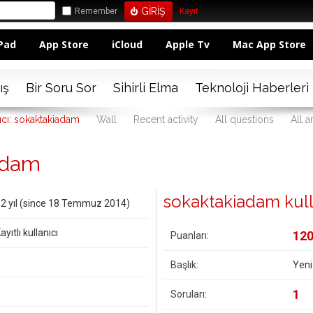
Remember
Kayıt
Pad
App Store
iCloud
Apple Tv
Mac App Store
ış
Bir Soru Sor
Sihirli Elma
Teknoloji Haberleri
ıcı: sokaktakiadam
Wall
Recent activity
All questions
All 
iadam
sokaktakiadam kullan
2 yıl (since 18 Temmuz 2014)
ayıtlı kullanıcı
12
Puanları:
Başlık:
Yeni
1
Soruları: