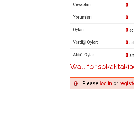
0
Cevapları:
0
Yorumları:
0
Oyları:
so
0
Verdiği Oylar:
art
0
Aldığı Oylar:
art
Wall for sokaktaki
Please
log in
or
regist