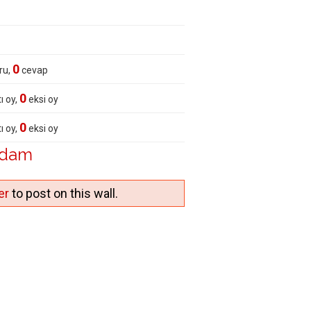
0
ru,
cevap
0
ı oy,
eksi oy
0
ı oy,
eksi oy
adam
er
to post on this wall.