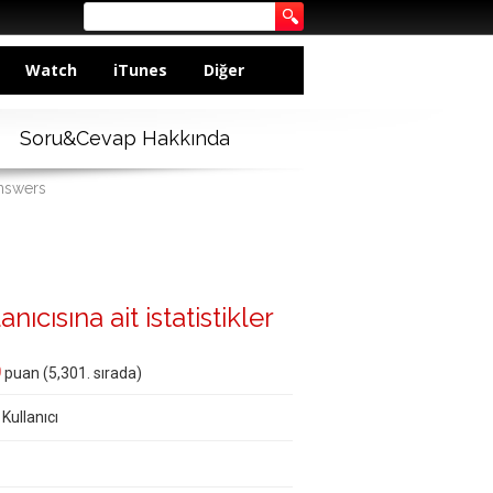
Watch
iTunes
Diğer
Soru&Cevap Hakkında
answers
ıcısına ait istatistikler
0
puan (
5,301
. sırada)
 Kullanıcı