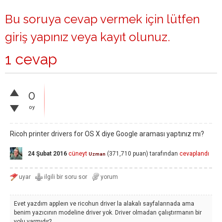
Bu soruya cevap vermek için lütfen
giriş yapınız
veya
kayıt olunuz
.
1 cevap
0
oy
Ricoh printer drivers for OS X diye Google araması yaptınız mı?
24 Şubat 2016
cüneyt
(
371,710
puan)
tarafından
cevaplandı
Uzman
Evet yazdım appleın ve ricohun driver la alakalı sayfalarınada ama
benim yazıcının modeline driver yok. Driver olmadan çalıştırmanın bir
yolu varmıdır?