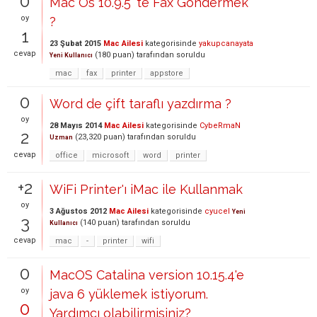
0
Mac Os 10.9.5' te Fax Göndermek
oy
?
1
23 Şubat 2015
Mac Ailesi
kategorisinde
yakupcanayata
cevap
(
180
puan)
tarafından
soruldu
Yeni Kullanıcı
mac
fax
printer
appstore
0
Word de çift taraflı yazdırma ?
oy
28 Mayıs 2014
Mac Ailesi
kategorisinde
CybeRmaN
2
(
23,320
puan)
tarafından
soruldu
Uzman
cevap
office
microsoft
word
printer
+2
WiFi Printer'ı iMac ile Kullanmak
oy
3 Ağustos 2012
Mac Ailesi
kategorisinde
cyucel
Yeni
3
(
140
puan)
tarafından
soruldu
Kullanıcı
cevap
mac
-
printer
wifi
0
MacOS Catalina version 10.15.4'e
oy
java 6 yüklemek istiyorum.
0
Yardımcı olabilirmisiniz?