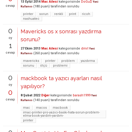
13 Eylül 2014
Mac Ailesi
kategorisinde
DoGu$
Yeni
cevap
(
180
puan)
tarafından
soruldu
Kullanıcı
printer
sorun
renkli
print
ricoh
nashuatec
0
Mavericks os x sonrası yazdırma
oy
sorunu?
1
27 Ekim 2013
Mac Ailesi
kategorisinde
dmrl
Yeni
cevap
(
260
puan)
tarafından
soruldu
Kullanıcı
mavericks
printer
problem
yazdırma
sorunu
ölçü
problemi
0
mackbook ta yazıcı ayarları nasıl
oy
yapılıyor?
0
8 Şubat 2022
Diğer
kategorisinde
barash1999
Yeni
cevap
(
140
puan)
tarafından
soruldu
Kullanıcı
mac
macos
macbook
imac-printer-pro-yazıcı-baskı-hata-sorun-problem-
elma-book-yardim-yardım-
printer