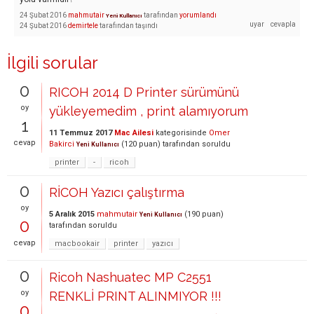
24 Şubat 2016
mahmutair
tarafından
yorumlandı
Yeni Kullanıcı
24 Şubat 2016
demirtele
tarafından
taşındı
İlgili sorular
0
RICOH 2014 D Printer sürümünü
oy
yükleyemedim , print alamıyorum
1
11 Temmuz 2017
Mac Ailesi
kategorisinde
Omer
cevap
Bakirci
(
120
puan)
tarafından
soruldu
Yeni Kullanıcı
printer
-
ricoh
0
RİCOH Yazıcı çalıştırma
oy
5 Aralık 2015
mahmutair
(
190
puan)
Yeni Kullanıcı
0
tarafından
soruldu
cevap
macbookair
printer
yazıcı
0
Ricoh Nashuatec MP C2551
oy
RENKLİ PRINT ALINMIYOR !!!
0