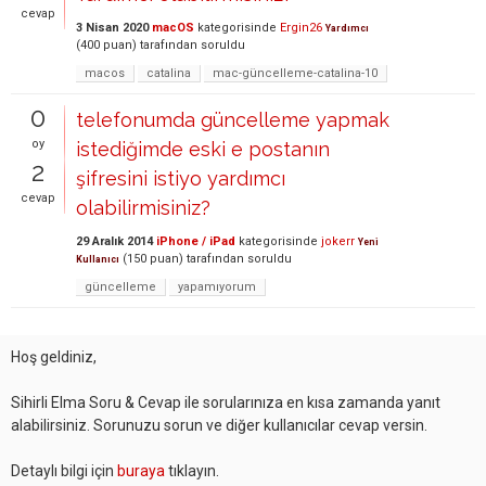
cevap
3 Nisan 2020
macOS
kategorisinde
Ergin26
Yardımcı
(
400
puan)
tarafından
soruldu
macos
catalina
mac-güncelleme-catalina-10
0
telefonumda güncelleme yapmak
oy
istediğimde eski e postanın
2
şifresini istiyo yardımcı
cevap
olabilirmisiniz?
29 Aralık 2014
iPhone / iPad
kategorisinde
jokerr
Yeni
(
150
puan)
tarafından
soruldu
Kullanıcı
güncelleme
yapamıyorum
Hoş geldiniz,
Sihirli Elma Soru & Cevap ile sorularınıza en kısa zamanda yanıt
alabilirsiniz. Sorunuzu sorun ve diğer kullanıcılar cevap versin.
Detaylı bilgi için
buraya
tıklayın.