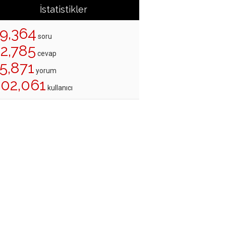
İstatistikler
19,364
soru
22,785
cevap
5,871
yorum
202,061
kullanıcı