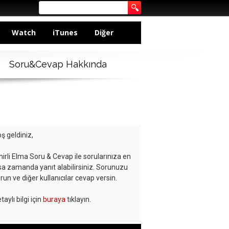
Watch
iTunes
Diğer
Soru&Cevap Hakkında
ş geldiniz,
hirli Elma Soru & Cevap ile sorularınıza en
sa zamanda yanıt alabilirsiniz. Sorunuzu
run ve diğer kullanıcılar cevap versin.
taylı bilgi için
buraya
tıklayın.