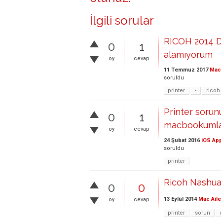
İlgili sorular
RICOH 2014 D
0
1
alamıyorum
oy
cevap
11 Temmuz 2017
Mac 
soruldu
printer
-
ricoh
Printer soru
0
1
macbookumla k
oy
cevap
24 Şubat 2016
iOS Ap
soruldu
printer
Ricoh Nashua
0
0
13 Eylül 2014
Mac Aile
oy
cevap
printer
sorun