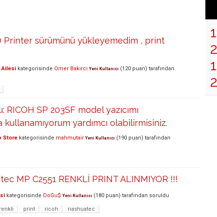
 Printer sürümünü yükleyemedim , print
1
Ailesi
kategorisinde
Omer Bakirci
(
120
puan)
tarafından
Yeni Kullanıcı
nu: RICOH SP 203SF model yazıcımı
ullanamıyorum yardımcı olabilirmisiniz.
p Store
kategorisinde
mahmutair
(
190
puan)
tarafından
Yeni Kullanıcı
tec MP C2551 RENKLİ PRINT ALINMIYOR !!!
si
kategorisinde
DoGu$
(
180
puan)
tarafından
soruldu
Yeni Kullanıcı
renkli
print
ricoh
nashuatec