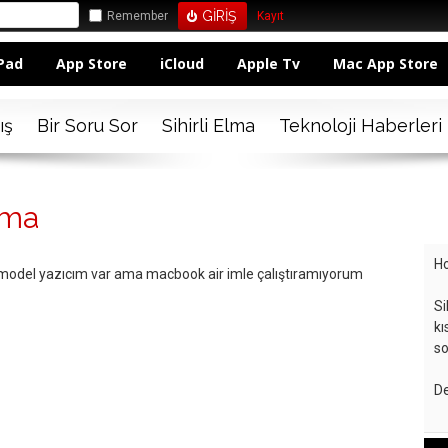
Remember
Kayıt
Pad
App Store
iCloud
Apple Tv
Mac App Store
ış
Bir Soru Sor
Sihirli Elma
Teknoloji Haberleri
rma
Ho
odel yazıcım var ama macbook air imle çalıştıramıyorum
Si
kı
so
De