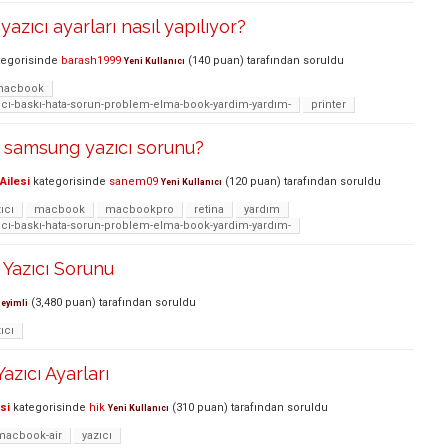
zıcı ayarları nasıl yapılıyor?
egorisinde
barash1999
(
140
puan)
tarafından
soruldu
Yeni Kullanıcı
macbook
zıcı-baskı-hata-sorun-problem-elma-book-yardim-yardım-
printer
samsung yazıcı sorunu?
Ailesi
kategorisinde
sanem09
(
120
puan)
tarafından
soruldu
Yeni Kullanıcı
ıcı
macbook
macbookpro
retina
yardım
zıcı-baskı-hata-sorun-problem-elma-book-yardim-yardım-
Yazıcı Sorunu
(
3,480
puan)
tarafından
soruldu
eyimli
ıcı
azıcı Ayarları
si
kategorisinde
hik
(
310
puan)
tarafından
soruldu
Yeni Kullanıcı
macbook-air
yazıcı