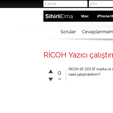
Mac
iPhone/i
Sorular
Cevaplanmam
RİCOH Yazıcı çalıştı
RICOH SP 203 SF marka ve m
0
nasıl çalıştırabilirim?
oy