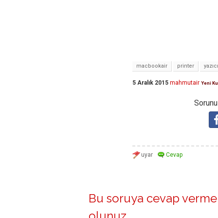
macbookair
printer
yazıc
5 Aralık 2015
mahmutair
Yeni Ku
Sorunuz
Bu soruya cevap vermek
olunuz
.