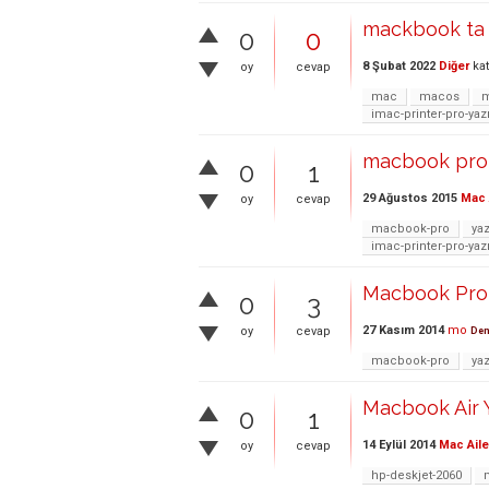
mackbook ta ya
0
0
8 Şubat 2022
Diğer
kat
oy
cevap
mac
macos
imac-printer-pro-ya
macbook pro 
0
1
29 Ağustos 2015
Mac 
oy
cevap
macbook-pro
yaz
imac-printer-pro-ya
Macbook Pro 
0
3
27 Kasım 2014
mo
oy
cevap
Den
macbook-pro
yaz
Macbook Air Y
0
1
14 Eylül 2014
Mac Aile
oy
cevap
hp-deskjet-2060