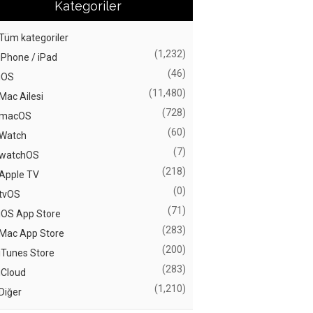
Kategoriler
Tüm kategoriler
(1,232)
iPhone / iPad
(46)
iOS
(11,480)
Mac Ailesi
(728)
macOS
(60)
Watch
(7)
watchOS
(218)
Apple TV
(0)
tvOS
(71)
iOS App Store
(283)
Mac App Store
(200)
iTunes Store
(283)
iCloud
(1,210)
Diğer