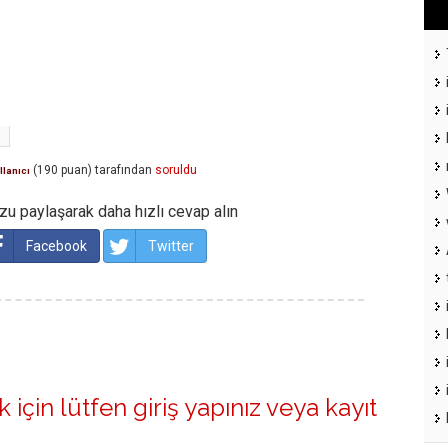
ı
(
190
puan)
tarafından
soruldu
llanıcı
u paylaşarak daha hızlı cevap alın
Facebook
Twitter
 için lütfen
giriş yapınız
veya
kayıt