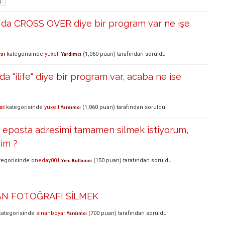
4
da CROSS OVER diye bir program var ne işe
si
kategorisinde
yuxell
(
1,060
puan)
tarafından
soruldu
Yardımcı
 "ilife" diye bir program var, acaba ne ise
si
kategorisinde
yuxell
(
1,060
puan)
tarafından
soruldu
Yardımcı
lı eposta adresimi tamamen silmek istiyorum,
rim ?
tegorisinde
oneday001
(
150
puan)
tarafından
soruldu
Yeni Kullanıcı
AN FOTOĞRAFI SİLMEK
ategorisinde
sinanboyar
(
700
puan)
tarafından
soruldu
Yardımcı