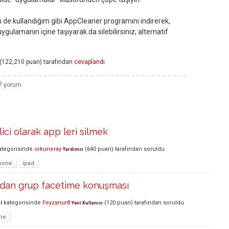
 de kullandığım gibi AppCleaner programını indirerek,
gulamanın içine taşıyarak da silebilirsiniz, alternatif
(
122,210
puan)
tarafından
cevaplandı
ici olarak app leri silmek
tegorisinde
orkuneray
(
640
puan)
tarafından
soruldu
Yardımcı
hone
ipad
dan grup facetime konuşması
i
kategorisinde
Feyzanur8
(
120
puan)
tarafından
soruldu
Yeni Kullanıcı
me