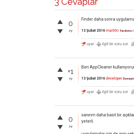
3 Cevaplar
Finder daha sonra uygulamala
0
13 Şubat 2016
mar00n
oy
Yardımcı
Ben AppCleaner kullanıyorum
+1
13 Şubat 2016
developer
oy
Deneyi
sanırım daha basit bir açık
0
yeterli.
oy
uygulamalar için de aynı şek