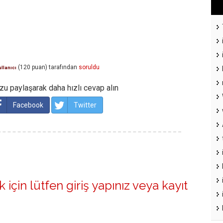
(
120
puan)
tarafından
soruldu
ullanıcı
u paylaşarak daha hızlı cevap alın
Facebook
Twitter
 için lütfen
giriş yapınız
veya
kayıt