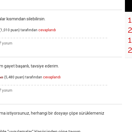
r kısmından silebilirsin.
(
1,010
puan)
tarafından
cevaplandı
1
 gayet başarılı, tavsiye ederim.
(
5,480
puan)
tarafından
cevaplandı
mli
lama istiyorsunuz, herhangi bir dosyayı çöpe sürüklemeniz
ilde "uygulamalar" klasöründen çöpe taşıyın.