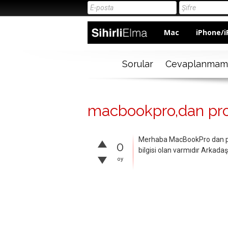
Mac
iPhone/i
Sorular
Cevaplanmam
macbookpro,dan pr
Merhaba MacBookPro dan pro
0
bilgisi olan varmıdır Arkadaş
oy