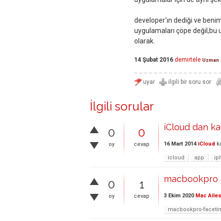
developer'ın dediği ve benim
uygulamaları çöpe değil,bu uy
olarak.
14 Şubat 2016
demirtele
Uzman
İlgili sorular
iCloud dan kal
0
0
16 Mart 2014
iCloud
ka
oy
cevap
icloud
app
ip
macbookpro 
0
1
3 Ekim 2020
Mac Ailes
oy
cevap
macbookpro-faceti