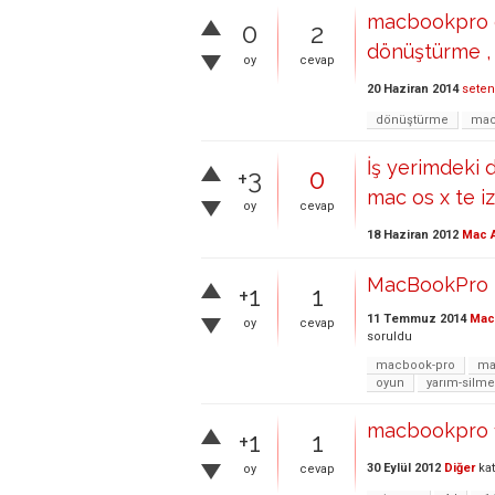
macbookpro d
0
2
dönüştürme , ac
oy
cevap
20 Haziran 2014
sete
dönüştürme
mac
İş yerimdeki 
+3
0
mac os x te i
oy
cevap
18 Haziran 2012
Mac A
MacBookPro 
+1
1
11 Temmuz 2014
Mac 
oy
cevap
soruldu
macbook-pro
ma
oyun
yarım-silme
macbookpro 1
+1
1
30 Eylül 2012
Diğer
kat
oy
cevap