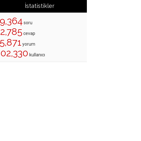
İstatistikler
19,364
soru
22,785
cevap
5,871
yorum
202,330
kullanıcı