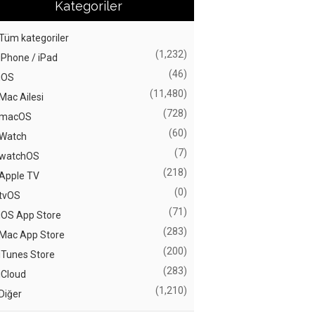
Kategoriler
Tüm kategoriler
(1,232)
iPhone / iPad
(46)
iOS
(11,480)
Mac Ailesi
(728)
macOS
(60)
Watch
(7)
watchOS
(218)
Apple TV
(0)
tvOS
(71)
iOS App Store
(283)
Mac App Store
(200)
iTunes Store
(283)
iCloud
(1,210)
Diğer