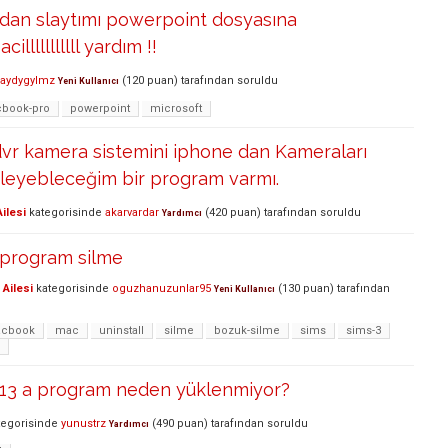
an slaytımı powerpoint dosyasına
illlllllllll yardım !!
naydygylmz
(
120
puan)
tarafından
soruldu
Yeni Kullanıcı
book-pro
powerpoint
microsoft
dvr kamera sistemini iphone dan Kameraları
zleyebleceğim bir program varmı.
ilesi
kategorisinde
akarvardar
(
420
puan)
tarafından
soruldu
Yardımcı
program silme
Ailesi
kategorisinde
oguzhanuzunlar95
(
130
puan)
tarafından
Yeni Kullanıcı
cbook
mac
uninstall
silme
bozuk-silme
sims
sims-3
3 a program neden yüklenmiyor?
egorisinde
yunustrz
(
490
puan)
tarafından
soruldu
Yardımcı