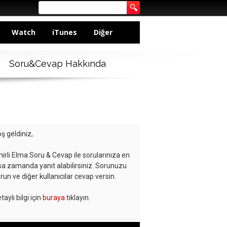
Watch
iTunes
Diğer
Soru&Cevap Hakkında
ş geldiniz,
hirli Elma Soru & Cevap ile sorularınıza en
sa zamanda yanıt alabilirsiniz. Sorunuzu
run ve diğer kullanıcılar cevap versin.
taylı bilgi için
buraya
tıklayın.