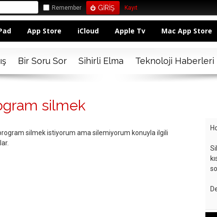
Remember
Kayıt
Pad
App Store
iCloud
Apple Tv
Mac App Store
ış
Bir Soru Sor
Sihirli Elma
Teknoloji Haberleri
ogram silmek
Ho
gram silmek istiyorum ama silemiyorum konuyla ilgili
lar.
Si
kı
so
De