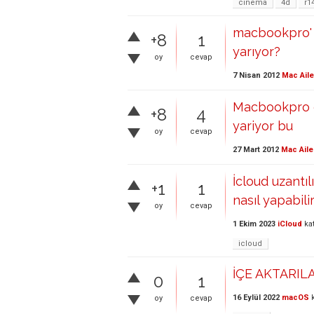
cinema
4d
r1
macbookpro' 
+8
1
yarıyor?
oy
cevap
7 Nisan 2012
Mac Aile
Macbookpro da
+8
4
yariyor bu
oy
cevap
27 Mart 2012
Mac Aile
İcloud uzantı
+1
1
nasıl yapabili
oy
cevap
1 Ekim 2023
iCloud
ka
icloud
İÇE AKTARIL
0
1
16 Eylül 2022
macOS
k
oy
cevap