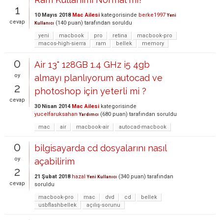
1
10 Mayıs 2018
Mac Ailesi
kategorisinde
berke1997
Yeni
cevap
(
140
puan)
tarafından
soruldu
Kullanıcı
yeni
macbook
pro
retina
macbook-pro
macos-high-sierra
ram
bellek
memory
0
Air 13" 128GB 1.4 GHz i5 4gb
oy
almayı planlıyorum autocad ve
2
photoshop için yeterli mi ?
cevap
30 Nisan 2014
Mac Ailesi
kategorisinde
yucelfaruksahan
(
680
puan)
tarafından
soruldu
Yardımcı
mac
air
macbook-air
autocad-macbook
0
bilgisayarda cd dosyalarını nasıl
oy
açabilirim
2
21 Şubat 2018
hazal
(
340
puan)
tarafından
Yeni Kullanıcı
cevap
soruldu
macbook-pro
mac
dvd
cd
bellek
usbflashbellek
açılış-sorunu