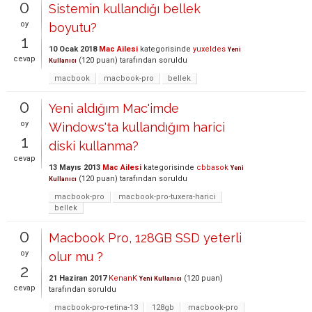
0
Sistemin kullandığı bellek
oy
boyutu?
1
10 Ocak 2018
Mac Ailesi
kategorisinde
yuxeldes
Yeni
cevap
(
120
puan)
tarafından
soruldu
Kullanıcı
macbook
macbook-pro
bellek
0
Yeni aldığım Mac'imde
oy
Windows'ta kullandığım harici
1
diski kullanma?
cevap
13 Mayıs 2013
Mac Ailesi
kategorisinde
cbbasok
Yeni
(
120
puan)
tarafından
soruldu
Kullanıcı
macbook-pro
macbook-pro-tuxera-harici
bellek
0
Macbook Pro, 128GB SSD yeterli
oy
olur mu ?
2
21 Haziran 2017
KenanK
(
120
puan)
Yeni Kullanıcı
cevap
tarafından
soruldu
macbook-pro-retina-13
128gb
macbook-pro