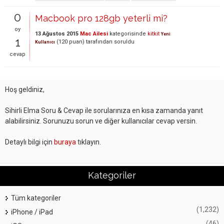
0
Macbook pro 128gb yeterli mi?
oy
13 Ağustos 2015
Mac Ailesi
kategorisinde
kitkit
Yeni
1
(
120
puan)
tarafından
soruldu
Kullanıcı
cevap
Hoş geldiniz,
Sihirli Elma Soru & Cevap ile sorularınıza en kısa zamanda yanıt
alabilirsiniz. Sorunuzu sorun ve diğer kullanıcılar cevap versin.
Detaylı bilgi için
buraya
tıklayın.
Kategoriler
Tüm kategoriler
(1,232)
iPhone / iPad
(46)