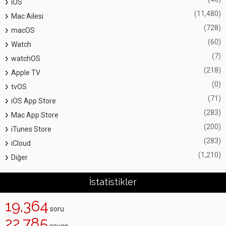
iOS
(11,480)
Mac Ailesi
(728)
macOS
(60)
Watch
(7)
watchOS
(218)
Apple TV
(0)
tvOS
(71)
iOS App Store
(283)
Mac App Store
(200)
iTunes Store
(283)
iCloud
(1,210)
Diğer
İstatistikler
19,364
soru
22,785
cevap