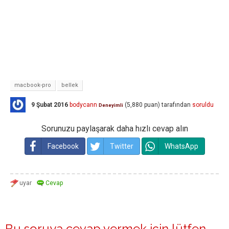
macbook-pro
bellek
9 Şubat 2016
bodycann
(
5,880
puan)
tarafından
soruldu
Deneyimli
Sorunuzu paylaşarak daha hızlı cevap alın
Facebook
Twitter
WhatsApp
Bu soruya cevap vermek için lütfen