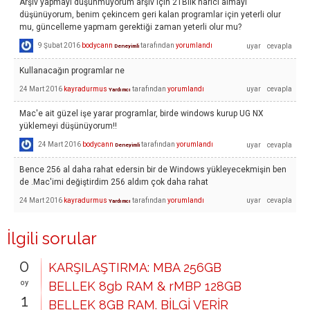
Arşiv yapmayı düşünmüyorum arşiv için 2TBlık harici almayı
düşünüyorum, benim çekincem geri kalan programlar için yeterli olur
mu, güncelleme yapmam gerektiği zaman yeterli olur mu?
9 Şubat 2016
bodycann
tarafından
yorumlandı
Deneyimli
Kullanacağın programlar ne
24 Mart 2016
kayradurmus
tarafından
yorumlandı
Yardımcı
Mac'e ait güzel işe yarar programlar, birde windows kurup UG NX
yüklemeyi düşünüyorum!!
24 Mart 2016
bodycann
tarafından
yorumlandı
Deneyimli
Bence 256 al daha rahat edersin bir de Windows yükleyecekmişin ben
de .Mac'imi değiştirdim 256 aldım çok daha rahat
24 Mart 2016
kayradurmus
tarafından
yorumlandı
Yardımcı
İlgili sorular
0
KARŞILAŞTIRMA: MBA 256GB
oy
BELLEK 8gb RAM & rMBP 128GB
1
BELLEK 8GB RAM. BİLGİ VERİR