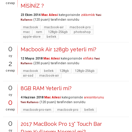
cevap
MİSİNİZ ?
23 Ekim 2014
Mac Ailesi
kategorisinde
zıkkımlık
Yeni
(
120
puan)
tarafından
soruldu
Kullanıcı
macbook
macbook-air
macbook-pro
mac
ram
128gb-256gb
photoshop
apple-store
bellek
0
Macbook Air 128gb yeterli mi?
oy
12 Mayıs 2018
Mac Ailesi
kategorisinde
elifaks
Yeni
2
(
230
puan)
tarafından
soruldu
Kullanıcı
cevap
macbook
bellek
128gb
128gb-256gb
air-ssd
macbook-air
0
8GB RAM Yeterli mi?
oy
4 Haziran 2018
Mac Ailesi
kategorisinde
aresintorunu
0
(
120
puan)
tarafından
soruldu
Yeni Kullanıcı
cevap
macbook-pro-ram
macbook-pro
bellek
0
2017 MacBook Pro 13" Touch Bar
oy
Ram Kullanımı Normal mi?