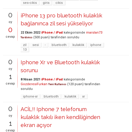
ses-cikis
giris
cikis
0
iPhone 13 pro bluetooth kulaklık
oy
bağlanınca zil sesi yükseliyor
0
22 Ekim 2022
iPhone / iPad
kategorisinde
marslan73
cevap
(
500
puan)
tarafından
soruldu
Yardımcı
zil
sesi
-
bluetooth
kulaklık
iphone
13
0
Iphone Xr ve Bluetooth kulaklık
oy
sorunu
1
8 Nisan 2021
iPhone / iPad
kategorisinde
cevap
GozderesiFurkan
(
120
puan)
tarafından
Yeni Kullanıcı
soruldu
iphone-xr
bluetooth
kulaklık
xr
0
ACİL!! Iphone 7 telefonum
oy
kulaklık takılı iken kendiliğinden
1
ekran açıyor
cevap