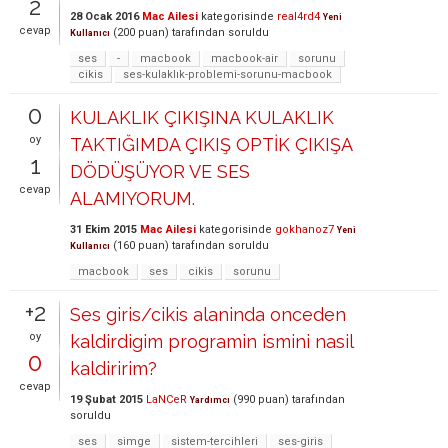
2
28 Ocak 2016
Mac Ailesi
kategorisinde
real4rd4
Yeni
cevap
(
200
puan)
tarafından
soruldu
Kullanıcı
ses
-
macbook
macbook-air
sorunu
cikis
ses-kulaklık-problemi-sorunu-macbook
0
KULAKLIK ÇIKIŞINA KULAKLIK
oy
TAKTIĞIMDA ÇIKIŞ OPTİK ÇIKIŞA
1
DÖDÜŞÜYOR VE SES
cevap
ALAMIYORUM.
31 Ekim 2015
Mac Ailesi
kategorisinde
gokhanoz7
Yeni
(
160
puan)
tarafından
soruldu
Kullanıcı
macbook
ses
cikis
sorunu
+2
Ses giris/cikis alaninda onceden
oy
kaldirdigim programin ismini nasil
0
kaldiririm?
cevap
19 Şubat 2015
LaNCeR
(
990
puan)
tarafından
Yardımcı
soruldu
ses
simge
sistem-tercihleri
ses-giris