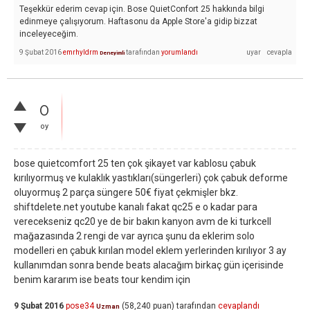
Teşekkür ederim cevap için. Bose QuietConfort 25 hakkında bilgi
edinmeye çalışıyorum. Haftasonu da Apple Store'a gidip bizzat
inceleyeceğim.
9 Şubat 2016
emrhyldrm
tarafından
yorumlandı
Deneyimli
0
oy
bose quietcomfort 25 ten çok şikayet var kablosu çabuk
kırılıyormuş ve kulaklık yastıkları(süngerleri) çok çabuk deforme
oluyormuş 2 parça süngere 50€ fiyat çekmişler bkz.
shiftdelete.net youtube kanalı fakat qc25 e o kadar para
verecekseniz qc20 ye de bir bakın kanyon avm de ki turkcell
mağazasında 2 rengi de var ayrıca şunu da eklerim solo
modelleri en çabuk kırılan model eklem yerlerinden kırılıyor 3 ay
kullanımdan sonra bende beats alacağım birkaç gün içerisinde
benim kararım ise beats tour kendim için
9 Şubat 2016
pose34
(
58,240
puan)
tarafından
cevaplandı
Uzman