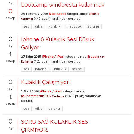
oy
bootcamp windowsta kullanmak
0
24 Temmuz 2016
Mac Ailesi
kategorisinde
StarCo
cevap
(
440
puan)
tarafından
soruldu
Yardımcı
ses
cikis
kulaklık
macbook
sorunu
0
Iphone 6 Kulaklık Sesi Düşük
oy
Geliyor
1
27 Ekim 2015
iPhone / iPad
kategorisinde
Erdoata
Yeni
cevap
(
120
puan)
tarafından
soruldu
Kullanıcı
ses
iphone6
kulaklık
seviye
0
Kulaklık Çalışmıyor !
oy
1 Mart 2016
iPhone / iPad
kategorisinde
1
muhammedfk1997
(
2,450
puan)
tarafından
Yardımcı
soruldu
cevap
ses
cikis
sorunu
0
SORU SAĞ KULAKLIK SES
oy
ÇIKMIYOR.