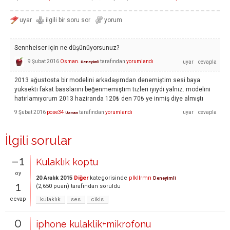
Sennheiser için ne düşünüyorsunuz?
9 Şubat 2016
Osman.
tarafından
yorumlandı
Deneyimli
2013 ağustosta bir modelini arkadaşımdan denemiştim sesi baya
yüksekti fakat basslarını beğenmemiştim tizleri iyiydi yalnız. modelini
hatırlamıyorum 2013 haziranda 120₺ den 70₺ ye inmiş diye almıştı
9 Şubat 2016
pose34
tarafından
yorumlandı
Uzman
İlgili sorular
–1
Kulaklık koptu
oy
20 Aralık 2015
Diğer
kategorisinde
plkllrmn
Deneyimli
1
(
2,650
puan)
tarafından
soruldu
cevap
kulaklık
ses
cikis
0
iphone kulaklik+mikrofonu