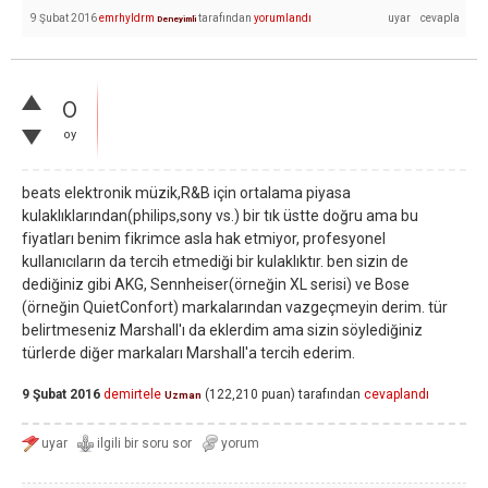
9 Şubat 2016
emrhyldrm
tarafından
yorumlandı
Deneyimli
0
oy
beats elektronik müzik,R&B için ortalama piyasa
kulaklıklarından(philips,sony vs.) bir tık üstte doğru ama bu
fiyatları benim fikrimce asla hak etmiyor, profesyonel
kullanıcıların da tercih etmediği bir kulaklıktır. ben sizin de
dediğiniz gibi AKG, Sennheiser(örneğin XL serisi) ve Bose
(örneğin QuietConfort) markalarından vazgeçmeyin derim. tür
belirtmeseniz Marshall'ı da eklerdim ama sizin söylediğiniz
türlerde diğer markaları Marshall'a tercih ederim.
9 Şubat 2016
demirtele
(
122,210
puan)
tarafından
cevaplandı
Uzman