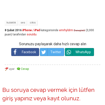
kulaklık
ses
cikis
8 Şubat 2016
iPhone / iPad
kategorisinde
emrhyldrm
(
3,000
Deneyimli
puan)
tarafından
soruldu
Sorunuzu paylaşarak daha hızlı cevap alın
Facebook
Twitter
WhatsApp
Bu soruya cevap vermek için lütfen
giriş yapınız
veya
kayıt olunuz
.