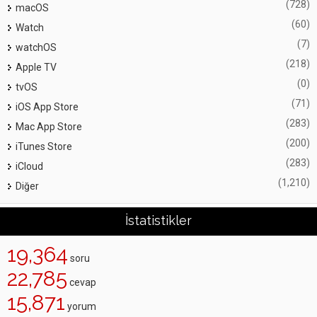
(728)
macOS
(60)
Watch
(7)
watchOS
(218)
Apple TV
(0)
tvOS
(71)
iOS App Store
(283)
Mac App Store
(200)
iTunes Store
(283)
iCloud
(1,210)
Diğer
İstatistikler
19,364
soru
22,785
cevap
15,871
yorum