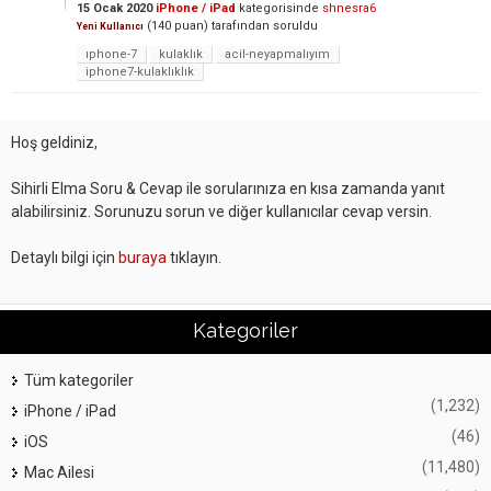
15 Ocak 2020
iPhone / iPad
kategorisinde
shnesra6
(
140
puan)
tarafından
soruldu
Yeni Kullanıcı
ıphone-7
kulaklık
acil-neyapmalıyım
iphone7-kulaklıklık
Hoş geldiniz,
Sihirli Elma Soru & Cevap ile sorularınıza en kısa zamanda yanıt
alabilirsiniz. Sorunuzu sorun ve diğer kullanıcılar cevap versin.
Detaylı bilgi için
buraya
tıklayın.
Kategoriler
Tüm kategoriler
(1,232)
iPhone / iPad
(46)
iOS
(11,480)
Mac Ailesi