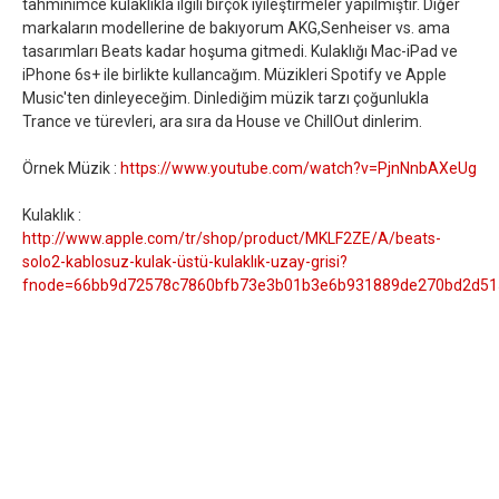
tahminimce kulaklıkla ilgili birçok iyileştirmeler yapılmıştır. Diğer
markaların modellerine de bakıyorum AKG,Senheiser vs. ama
tasarımları Beats kadar hoşuma gitmedi. Kulaklığı Mac-iPad ve
iPhone 6s+ ile birlikte kullancağım. Müzikleri Spotify ve Apple
Music'ten dinleyeceğim. Dinlediğim müzik tarzı çoğunlukla
Trance ve türevleri, ara sıra da House ve ChillOut dinlerim.
Örnek Müzik :
https://www.youtube.com/watch?v=PjnNnbAXeUg
Kulaklık :
http://www.apple.com/tr/shop/product/MKLF2ZE/A/beats-
solo2-kablosuz-kulak-üstü-kulaklık-uzay-grisi?
fnode=66bb9d72578c7860bfb73e3b01b3e6b931889de270bd2d51