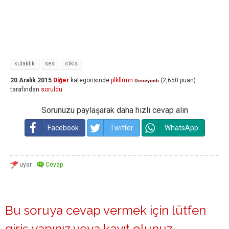
kulaklık
ses
cikis
20 Aralık 2015
Diğer
kategorisinde
plkllrmn
(
2,650
puan)
Deneyimli
tarafından
soruldu
Sorunuzu paylaşarak daha hızlı cevap alın
Facebook
Twitter
WhatsApp
Bu soruya cevap vermek için lütfen
giriş yapınız
veya
kayıt olunuz
.