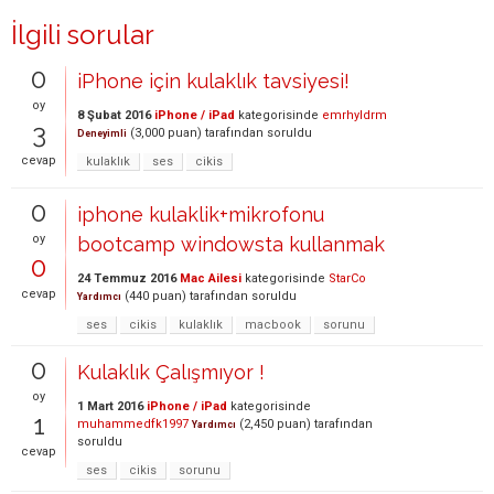
İlgili sorular
0
iPhone için kulaklık tavsiyesi!
oy
8 Şubat 2016
iPhone / iPad
kategorisinde
emrhyldrm
3
(
3,000
puan)
tarafından
soruldu
Deneyimli
cevap
kulaklık
ses
cikis
0
iphone kulaklik+mikrofonu
oy
bootcamp windowsta kullanmak
0
24 Temmuz 2016
Mac Ailesi
kategorisinde
StarCo
cevap
(
440
puan)
tarafından
soruldu
Yardımcı
ses
cikis
kulaklık
macbook
sorunu
0
Kulaklık Çalışmıyor !
oy
1 Mart 2016
iPhone / iPad
kategorisinde
1
muhammedfk1997
(
2,450
puan)
tarafından
Yardımcı
soruldu
cevap
ses
cikis
sorunu