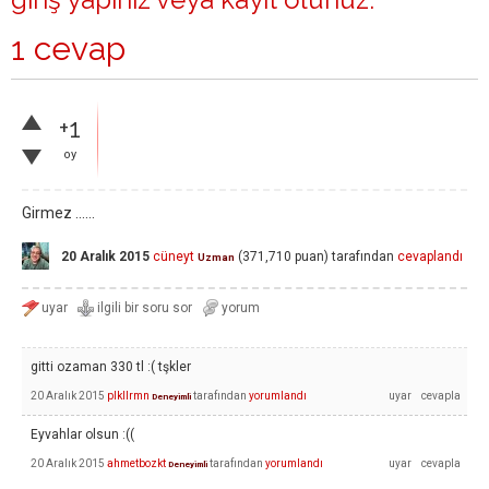
1 cevap
+1
oy
Girmez ......
20 Aralık 2015
cüneyt
(
371,710
puan)
tarafından
cevaplandı
Uzman
gitti ozaman 330 tl :( tşkler
20 Aralık 2015
plkllrmn
tarafından
yorumlandı
Deneyimli
Eyvahlar olsun :((
20 Aralık 2015
ahmetbozkt
tarafından
yorumlandı
Deneyimli