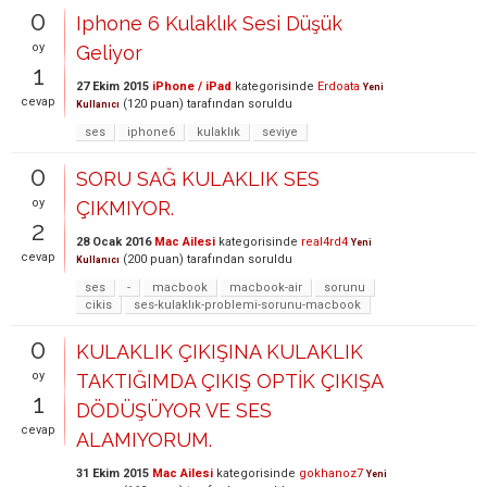
0
Iphone 6 Kulaklık Sesi Düşük
oy
Geliyor
1
27 Ekim 2015
iPhone / iPad
kategorisinde
Erdoata
Yeni
cevap
(
120
puan)
tarafından
soruldu
Kullanıcı
ses
iphone6
kulaklık
seviye
0
SORU SAĞ KULAKLIK SES
oy
ÇIKMIYOR.
2
28 Ocak 2016
Mac Ailesi
kategorisinde
real4rd4
Yeni
cevap
(
200
puan)
tarafından
soruldu
Kullanıcı
ses
-
macbook
macbook-air
sorunu
cikis
ses-kulaklık-problemi-sorunu-macbook
0
KULAKLIK ÇIKIŞINA KULAKLIK
oy
TAKTIĞIMDA ÇIKIŞ OPTİK ÇIKIŞA
1
DÖDÜŞÜYOR VE SES
cevap
ALAMIYORUM.
31 Ekim 2015
Mac Ailesi
kategorisinde
gokhanoz7
Yeni