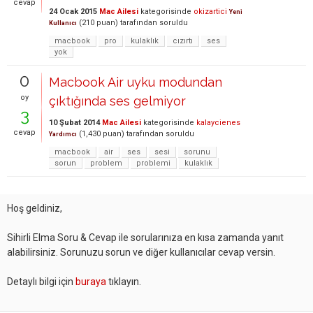
cevap
24 Ocak 2015
Mac Ailesi
kategorisinde
okizartici
Yeni
(
210
puan)
tarafından
soruldu
Kullanıcı
macbook
pro
kulaklık
cızırtı
ses
yok
0
Macbook Air uyku modundan
oy
çıktığında ses gelmiyor
3
10 Şubat 2014
Mac Ailesi
kategorisinde
kalaycienes
cevap
(
1,430
puan)
tarafından
soruldu
Yardımcı
macbook
air
ses
sesi
sorunu
sorun
problem
problemi
kulaklık
Hoş geldiniz,
Sihirli Elma Soru & Cevap ile sorularınıza en kısa zamanda yanıt
alabilirsiniz. Sorunuzu sorun ve diğer kullanıcılar cevap versin.
Detaylı bilgi için
buraya
tıklayın.