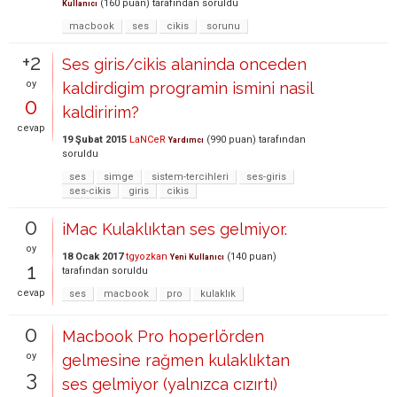
(
160
puan)
tarafından
soruldu
Kullanıcı
macbook
ses
cikis
sorunu
+2
Ses giris/cikis alaninda onceden
oy
kaldirdigim programin ismini nasil
0
kaldiririm?
cevap
19 Şubat 2015
LaNCeR
(
990
puan)
tarafından
Yardımcı
soruldu
ses
simge
sistem-tercihleri
ses-giris
ses-cikis
giris
cikis
0
iMac Kulaklıktan ses gelmiyor.
oy
18 Ocak 2017
tgyozkan
(
140
puan)
Yeni Kullanıcı
1
tarafından
soruldu
cevap
ses
macbook
pro
kulaklık
0
Macbook Pro hoperlörden
oy
gelmesine rağmen kulaklıktan
3
ses gelmiyor (yalnızca cızırtı)