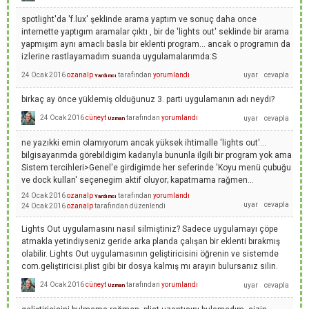
spotlight'da 'f.lux' şeklinde arama yaptım ve sonuç daha once
internette yaptıgım aramalar çıktı , bir de 'lights out' seklinde bir arama
yapmışım aynı amaclı basla bir eklenti program... ancak o programın da
izlerine rastlayamadım suanda uygulamalarımda:S
24 Ocak 2016
ozanalp
tarafından
yorumlandı
Yardımcı
birkaç ay önce yüklemiş olduğunuz 3. parti uygulamanın adı neydi?
24 Ocak 2016
cüneyt
tarafından
yorumlandı
Uzman
ne yazıkki emin olamıyorum ancak yüksek ihtimalle 'lights out'...
bilgisayarımda görebildigim kadarıyla bununla ilgili bir program yok ama
Sistem tercihleri>Genel'e girdigimde her seferinde 'Koyu menü çubuğu
ve dock kullan' seçenegim aktif oluyor; kapatmama rağmen...
24 Ocak 2016
ozanalp
tarafından
yorumlandı
Yardımcı
24 Ocak 2016
ozanalp
tarafından
düzenlendi
Lights Out uygulamasını nasıl silmiştiniz? Sadece uygulamayı çöpe
atmakla yetindiyseniz geride arka planda çalışan bir eklenti bırakmış
olabilir. Lights Out uygulamasının geliştiricisini öğrenin ve sistemde
com.geliştiricisi.plist gibi bir dosya kalmış mı arayın bulursanız silin.
24 Ocak 2016
cüneyt
tarafından
yorumlandı
Uzman