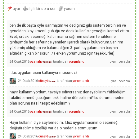
ben de ilk başta öyle sanmıştım ve dediğiniz gibi sistem tercihleri ve
genelden 'koyu menü çubuğu ve dock kullan' seçeneğini kontrol ettim.
Evet, ordaki seçeneği kaldırmama rağmen sistem tercihlerine
girdiğimde her seferinde yeniden işaretli olarak buluyorum.Sanırım
yüklemiş olduğum ve bulamadığım 3. parti uygulamanın başının
altından çıkan bir sorun :/ ( erken yorumunuz için teşekkürler)
24 Ocak 2016
ozanalp
tarafından
yorumlandı
Yardımcı
f.lux uygulamasını kullanıyor musunuz?
24 Ocak 2016
cüneyt
tarafından
yorumlandı
Uzman
hayır kullanmıyordum, tavsiye ediyorsanız deneyebilirim.Yüklediğim
takdirde menü çubuğum eski haline dönebilir mi? bu duruma neden
olan sorunu nasıl tespit edebilirim ?
24 Ocak 2016
ozanalp
tarafından
yorumlandı
Yardımcı
Hayır kullanın diye söylemedim. f.lux uygulamasının o seçeneği
değiştirebilme özelliği var da o nedenle sormuştum.
24 Ocak 2016
cüneyt
tarafından
yorumlandı
Uzman