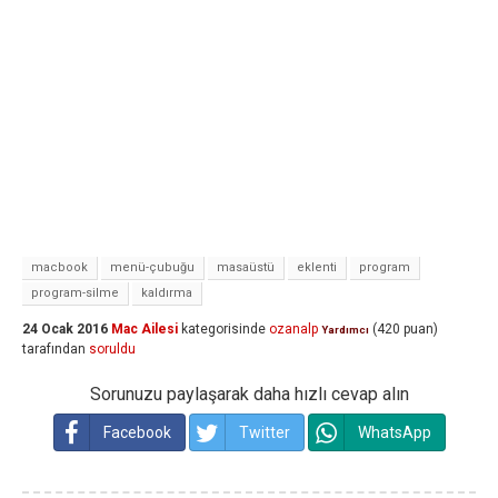
macbook
menü-çubuğu
masaüstü
eklenti
program
program-silme
kaldırma
24 Ocak 2016
Mac Ailesi
kategorisinde
ozanalp
(
420
puan)
Yardımcı
tarafından
soruldu
Sorunuzu paylaşarak daha hızlı cevap alın
Facebook
Twitter
WhatsApp