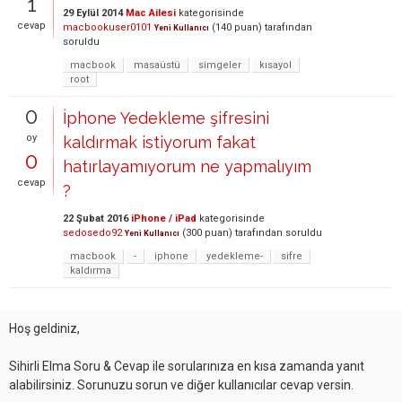
1
29 Eylül 2014
Mac Ailesi
kategorisinde
cevap
macbookuser0101
(
140
puan)
tarafından
Yeni Kullanıcı
soruldu
macbook
masaüstü
simgeler
kısayol
root
0
İphone Yedekleme şifresini
oy
kaldırmak istiyorum fakat
0
hatırlayamıyorum ne yapmalıyım
cevap
?
22 Şubat 2016
iPhone / iPad
kategorisinde
sedosedo92
(
300
puan)
tarafından
soruldu
Yeni Kullanıcı
macbook
-
iphone
yedekleme-
sifre
kaldırma
Hoş geldiniz,
Sihirli Elma Soru & Cevap ile sorularınıza en kısa zamanda yanıt
alabilirsiniz. Sorunuzu sorun ve diğer kullanıcılar cevap versin.