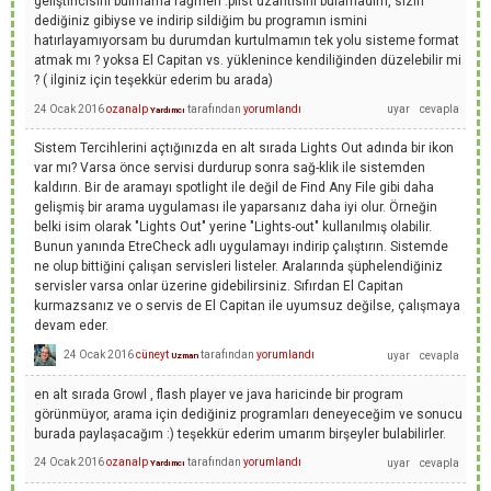
geliştiricisini bulmama rağmen .plist uzantısını bulamadım, sizin
dediğiniz gibiyse ve indirip sildiğim bu programın ismini
hatırlayamıyorsam bu durumdan kurtulmamın tek yolu sisteme format
atmak mı ? yoksa El Capitan vs. yüklenince kendiliğinden düzelebilir mi
? ( ilginiz için teşekkür ederim bu arada)
24 Ocak 2016
ozanalp
tarafından
yorumlandı
Yardımcı
Sistem Tercihlerini açtığınızda en alt sırada Lights Out adında bir ikon
var mı? Varsa önce servisi durdurup sonra sağ-klik ile sistemden
kaldırın. Bir de aramayı spotlight ile değil de Find Any File gibi daha
gelişmiş bir arama uygulaması ile yaparsanız daha iyi olur. Örneğin
belki isim olarak "Lights Out" yerine "Lights-out" kullanılmış olabilir.
Bunun yanında EtreCheck adlı uygulamayı indirip çalıştırın. Sistemde
ne olup bittiğini çalışan servisleri listeler. Aralarında şüphelendiğiniz
servisler varsa onlar üzerine gidebilirsiniz. Sıfırdan El Capitan
kurmazsanız ve o servis de El Capitan ile uyumsuz değilse, çalışmaya
devam eder.
24 Ocak 2016
cüneyt
tarafından
yorumlandı
Uzman
en alt sırada Growl , flash player ve java haricinde bir program
görünmüyor, arama için dediğiniz programları deneyeceğim ve sonucu
burada paylaşacağım :) teşekkür ederim umarım birşeyler bulabilirler.
24 Ocak 2016
ozanalp
tarafından
yorumlandı
Yardımcı