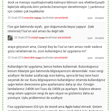
dock ve menüyü siyahlaştırmakla kalmıyor bilimum ses efektleri(çeşitli
bipler)de ekliyordu kimi yerlerde.Denemeyin denettirmeyin :) yardımınız
için cidden çok teşekkürler
25 Ocak 2016
ozanalp
tarafından
yorumlandı
Yardımcı
f.lux gün batımında siyah, gün doğumunda beyaz yapıyor. (tabi
istenirse) f.lux'un asıl amacı bu değil tabi
25 Ocak 2016
cüneyt
tarafından
yorumlandı
Uzman
araya giriyorum ama, Cüneyt Bey bu f.lux'un tam amacı nedir sadece
gözü rahatlatmak mı, sizin kullandığınız bir uygulama mı?
25 Ocak 2016
demirtele
tarafından
yorumlandı
Uzman
Kullandığım bir uygulama, bence herkes kullanmalı. Bulunduğunuz
konum itibariyle gün batımında bilgisayarınızın ekranındaki mavi rengi
azaltıyor. Ne kadar azaltacağı size kalmış, ayrıca bir kaç tane hazır
seçenek de var. Bunu bilgisayarınızı kullandığınız ortamda kullandığınız
ışığın kelvin derecesine göre ayarlarsanız daha iyi olur. Örneğin
lambalarınız 2400K ise f.luxu da 2400k ya ayarlayın. Böylece ekranın
rengi ortam ışığınızın rengi ile aynı oluyor ve gözleriniz daha az
yoruluyor. Uyku probleminizi de azaltıyor.
f.lux uygulamasını iOS için de önerdi ama Apple kabul etmedi. Sistem