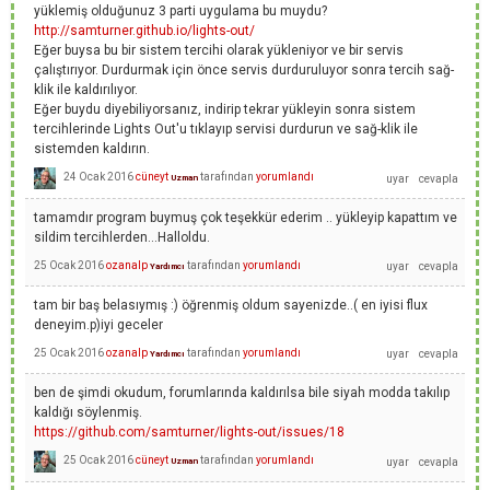
yüklemiş olduğunuz 3 parti uygulama bu muydu?
http://samturner.github.io/lights-out/
Eğer buysa bu bir sistem tercihi olarak yükleniyor ve bir servis
çalıştırıyor. Durdurmak için önce servis durduruluyor sonra tercih sağ-
klik ile kaldırılıyor.
Eğer buydu diyebiliyorsanız, indirip tekrar yükleyin sonra sistem
tercihlerinde Lights Out'u tıklayıp servisi durdurun ve sağ-klik ile
sistemden kaldırın.
24 Ocak 2016
cüneyt
tarafından
yorumlandı
Uzman
tamamdır program buymuş çok teşekkür ederim .. yükleyip kapattım ve
sildim tercihlerden...Halloldu.
25 Ocak 2016
ozanalp
tarafından
yorumlandı
Yardımcı
tam bir baş belasıymış :) öğrenmiş oldum sayenizde..( en iyisi flux
deneyim.p)iyi geceler
25 Ocak 2016
ozanalp
tarafından
yorumlandı
Yardımcı
ben de şimdi okudum, forumlarında kaldırılsa bile siyah modda takılıp
kaldığı söylenmiş.
https://github.com/samturner/lights-out/issues/18
25 Ocak 2016
cüneyt
tarafından
yorumlandı
Uzman