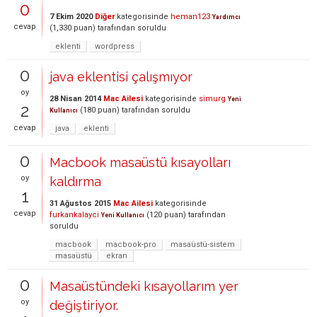
0
7 Ekim 2020
Diğer
kategorisinde
heman123
Yardımcı
cevap
(
1,330
puan)
tarafından
soruldu
eklenti
wordpress
0
java eklentisi çalışmıyor
oy
28 Nisan 2014
Mac Ailesi
kategorisinde
simurg
Yeni
2
(
180
puan)
tarafından
soruldu
Kullanıcı
cevap
java
eklenti
0
Macbook masaüstü kısayolları
oy
kaldırma
1
31 Ağustos 2015
Mac Ailesi
kategorisinde
cevap
furkankalayci
(
120
puan)
tarafından
Yeni Kullanıcı
soruldu
macbook
macbook-pro
masaüstü-sistem
masaüstü
ekran
0
Masaüstündeki kısayollarım yer
oy
değiştiriyor.