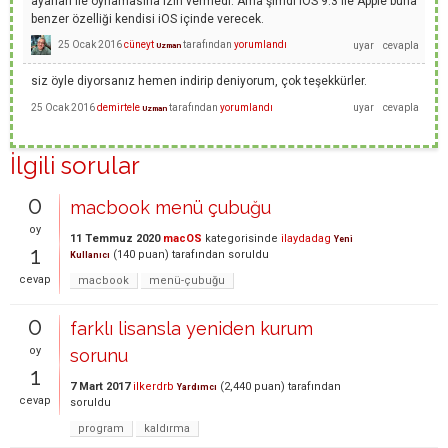
ayarları ile oynamasına izin vermedi. Ama şimdi iOS 9.3 ile Apple buna
benzer özelliği kendisi iOS içinde verecek.
25 Ocak 2016
cüneyt
tarafından
yorumlandı
Uzman
siz öyle diyorsanız hemen indirip deniyorum, çok teşekkürler.
25 Ocak 2016
demirtele
tarafından
yorumlandı
Uzman
İlgili sorular
0
macbook menü çubuğu
oy
11 Temmuz 2020
macOS
kategorisinde
ilaydadag
Yeni
1
(
140
puan)
tarafından
soruldu
Kullanıcı
cevap
macbook
menü-çubuğu
0
farklı lisansla yeniden kurum
oy
sorunu
1
7 Mart 2017
ilkerdrb
(
2,440
puan)
tarafından
Yardımcı
cevap
soruldu
program
kaldırma