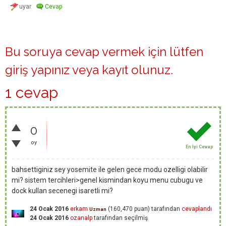
Bu soruya cevap vermek için lütfen
giriş yapınız
veya
kayıt olunuz
.
1 cevap
0
oy
En İyi Cevap
bahsettiginiz sey yosemite ile gelen gece modu ozelligi olabilir
mi? sistem tercihleri>genel kismindan koyu menu cubugu ve
dock kullan secenegi isaretli mi?
24 Ocak 2016
erkam
(
160,470
puan)
tarafından
cevaplandı
Uzman
24 Ocak 2016
ozanalp
tarafından
seçilmiş