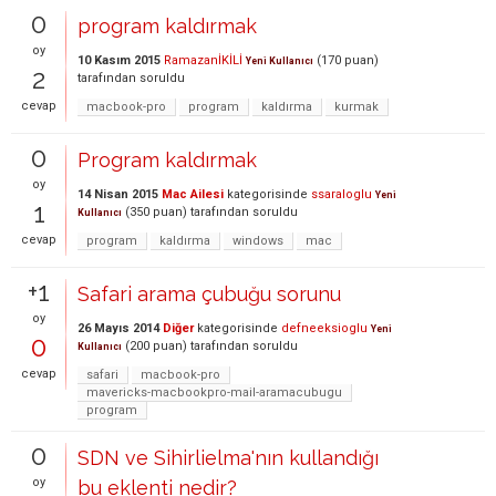
0
program kaldırmak
oy
10 Kasım 2015
RamazanİKİLİ
(
170
puan)
Yeni Kullanıcı
2
tarafından
soruldu
cevap
macbook-pro
program
kaldırma
kurmak
0
Program kaldırmak
oy
14 Nisan 2015
Mac Ailesi
kategorisinde
ssaraloglu
Yeni
1
(
350
puan)
tarafından
soruldu
Kullanıcı
cevap
program
kaldırma
windows
mac
+1
Safari arama çubuğu sorunu
oy
26 Mayıs 2014
Diğer
kategorisinde
defneeksioglu
Yeni
0
(
200
puan)
tarafından
soruldu
Kullanıcı
cevap
safari
macbook-pro
mavericks-macbookpro-mail-aramacubugu
program
0
SDN ve Sihirlielma'nın kullandığı
oy
bu eklenti nedir?