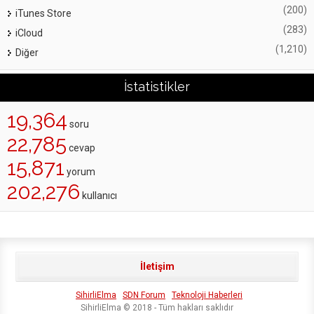
(200)
iTunes Store
(283)
iCloud
(1,210)
Diğer
İstatistikler
19,364
soru
22,785
cevap
15,871
yorum
202,276
kullanıcı
İletişim
SihirliElma
SDN Forum
Teknoloji Haberleri
SihirliElma © 2018 - Tüm hakları saklıdır