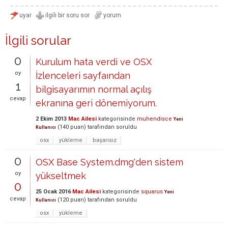
İlgili sorular
0
Kurulum hata verdi ve OSX
oy
İzlenceleri sayfaından
1
bilgisayarımın normal açılış
cevap
ekranına geri dönemiyorum.
2 Ekim 2013
Mac Ailesi
kategorisinde
muhendisce
Yeni
(
140
puan)
tarafından
soruldu
Kullanıcı
osx
yükleme
başarısız
0
OSX Base System.dmg'den sistem
oy
yükseltmek
0
25 Ocak 2016
Mac Ailesi
kategorisinde
squarus
Yeni
cevap
(
120
puan)
tarafından
soruldu
Kullanıcı
osx
yükleme