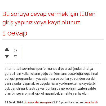
Bu soruya cevap vermek için lütfen
giriş yapınız
veya
kayıt olunuz
.
1 cevap
0
oy
internette hackintosh performance diye aradığında rahatça
görebilirsin kullanıcıların çoğu performans düşüklüğü,logic final
cut gibi programların yavaşlaması ve bunlar yüzünden sürekli
yeni ayarlar yapmak ve uygulamalar yüklemekten şikayetçi.bir
çok benchmark testi de var bunları da görebilirsin.zaten sahte
olan bir şeyin orjinali gibi olmasını beklemekte yanlış olur.
22 Ocak 2016
gizemonder
(
3,910
puan)
tarafından
cevaplandı
Deneyimli