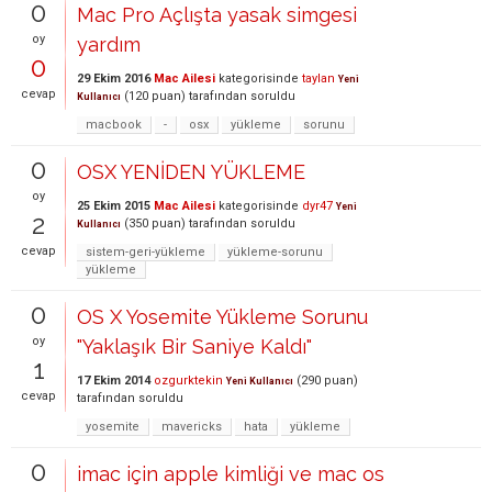
0
Mac Pro Açlışta yasak simgesi
oy
yardım
0
29 Ekim 2016
Mac Ailesi
kategorisinde
taylan
Yeni
cevap
(
120
puan)
tarafından
soruldu
Kullanıcı
macbook
-
osx
yükleme
sorunu
0
OSX YENİDEN YÜKLEME
oy
25 Ekim 2015
Mac Ailesi
kategorisinde
dyr47
Yeni
2
(
350
puan)
tarafından
soruldu
Kullanıcı
cevap
sistem-geri-yükleme
yükleme-sorunu
yükleme
0
OS X Yosemite Yükleme Sorunu
oy
"Yaklaşık Bir Saniye Kaldı"
1
17 Ekim 2014
ozgurktekin
(
290
puan)
Yeni Kullanıcı
cevap
tarafından
soruldu
yosemite
mavericks
hata
yükleme
0
imac için apple kimliği ve mac os