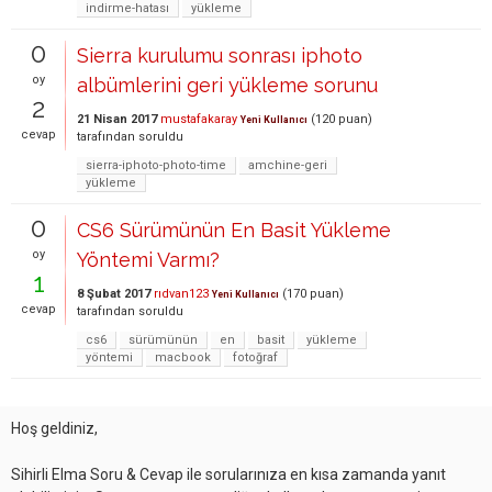
indirme-hatası
yükleme
0
Sierra kurulumu sonrası iphoto
oy
albümlerini geri yükleme sorunu
2
21 Nisan 2017
mustafakaray
(
120
puan)
Yeni Kullanıcı
cevap
tarafından
soruldu
sierra-iphoto-photo-time
amchine-geri
yükleme
0
CS6 Sürümünün En Basit Yükleme
oy
Yöntemi Varmı?
1
8 Şubat 2017
rıdvan123
(
170
puan)
Yeni Kullanıcı
cevap
tarafından
soruldu
cs6
sürümünün
en
basit
yükleme
yöntemi
macbook
fotoğraf
Hoş geldiniz,
Sihirli Elma Soru & Cevap ile sorularınıza en kısa zamanda yanıt