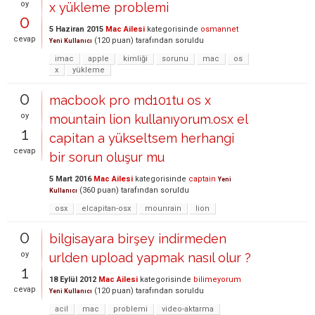
oy
x yükleme problemi
0
5 Haziran 2015
Mac Ailesi
kategorisinde
osmannet
cevap
(
120
puan)
tarafından
soruldu
Yeni Kullanıcı
imac
apple
kimliği
sorunu
mac
os
x
yükleme
0
macbook pro md101tu os x
oy
mountain lion kullanıyorum.osx el
1
capitan a yükseltsem herhangi
cevap
bir sorun oluşur mu
5 Mart 2016
Mac Ailesi
kategorisinde
captain
Yeni
(
360
puan)
tarafından
soruldu
Kullanıcı
osx
elcapitan-osx
mounrain
lion
0
bilgisayara birşey indirmeden
oy
urlden upload yapmak nasıl olur ?
1
18 Eylül 2012
Mac Ailesi
kategorisinde
bilimeyorum
cevap
(
120
puan)
tarafından
soruldu
Yeni Kullanıcı
acil
mac
problemi
video-aktarma