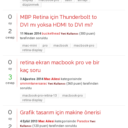
display
macbook-pro
satın
almayı
düşünmek
0
MBP Retina için Thunderbolt to
oy
DVI mı yoksa HDMI to DVI mı?
2
11 Nisan 2014
buckethead
(
300
puan)
Yeni Kullanıcı
cevap
tarafından
soruldu
mac-mini
pro
macbook
macbook-pro
retina-display
0
retina ekran macbook pro ve bir
oy
kaç soru
3
3 Ağustos 2014
Mac Ailesi
kategorisinde
cevap
smmmtanersarac
(
360
puan)
tarafından
Yeni Kullanıcı
soruldu
macbook-pro-retina-13
macbook-pro
retina-display
0
Grafik tasarım için makine önerisi
oy
4 Eylül 2013
Mac Ailesi
kategorisinde
Paradox
Yeni
2
(
120
puan)
tarafından
soruldu
Kullanıcı