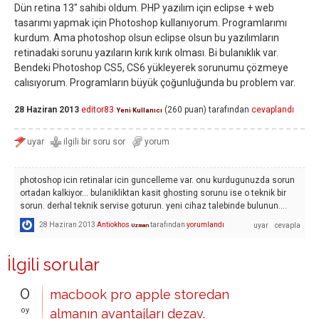
Dün retina 13" sahibi oldum. PHP yazılım için eclipse + web
tasarımı yapmak için Photoshop kullanıyorum. Programlarımı
kurdum. Ama photoshop olsun eclipse olsun bu yazılımların
retinadaki sorunu yazıların kırık kırık olması. Bi bulanıklık var.
Bendeki Photoshop CS5, CS6 yükleyerek sorunumu çözmeye
calısıyorum. Programların büyük çoğunluğunda bu problem var.
28 Haziran 2013
editor83
(
260
puan)
tarafından
cevaplandı
Yeni Kullanıcı
photoshop icin retinalar icin guncelleme var. onu kurdugunuzda sorun
ortadan kalkiyor... bulanikliktan kasit ghosting sorunu ise o teknik bir
sorun. derhal teknik servise goturun. yeni cihaz talebinde bulunun....
28 Haziran 2013
Antiokhos
tarafından
yorumlandı
Uzman
İlgili sorular
0
macbook pro apple storedan
oy
almanın avantajları dezav.