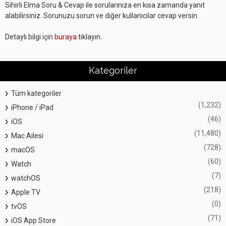
Sihirli Elma Soru & Cevap ile sorularınıza en kısa zamanda yanıt
alabilirsiniz. Sorunuzu sorun ve diğer kullanıcılar cevap versin.
Detaylı bilgi için
buraya
tıklayın.
Kategoriler
Tüm kategoriler
(1,232)
iPhone / iPad
(46)
iOS
(11,480)
Mac Ailesi
(728)
macOS
(60)
Watch
(7)
watchOS
(218)
Apple TV
(0)
tvOS
(71)
iOS App Store