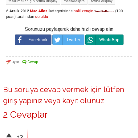
tasarımcılar-için-retina-display
macbookpro
retina-display
6 Aralık 2012
Mac Ailesi
kategorisinde
halilizengin
(
190
Yeni Kullanıcı
puan)
tarafından
soruldu
Sorunuzu paylaşarak daha hızlı cevap alın
Facebook
Twitter
WhatsApp
Bu soruya cevap vermek için lütfen
giriş yapınız
veya
kayıt olunuz
.
2 Cevaplar
+2