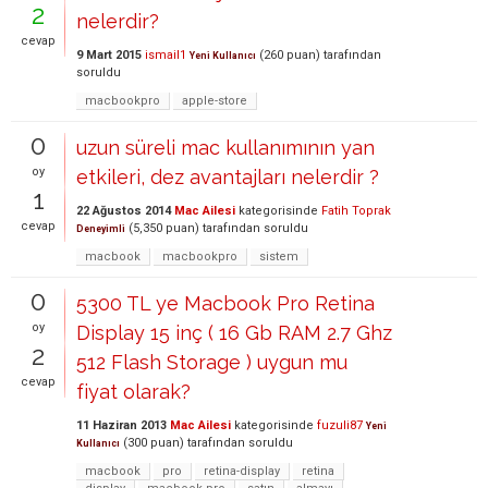
2
nelerdir?
cevap
9 Mart 2015
ismail1
(
260
puan)
tarafından
Yeni Kullanıcı
soruldu
macbookpro
apple-store
0
uzun süreli mac kullanımının yan
oy
etkileri, dez avantajları nelerdir ?
1
22 Ağustos 2014
Mac Ailesi
kategorisinde
Fatih Toprak
cevap
(
5,350
puan)
tarafından
soruldu
Deneyimli
macbook
macbookpro
sistem
0
5300 TL ye Macbook Pro Retina
oy
Display 15 inç ( 16 Gb RAM 2.7 Ghz
2
512 Flash Storage ) uygun mu
cevap
fiyat olarak?
11 Haziran 2013
Mac Ailesi
kategorisinde
fuzuli87
Yeni
(
300
puan)
tarafından
soruldu
Kullanıcı
macbook
pro
retina-display
retina