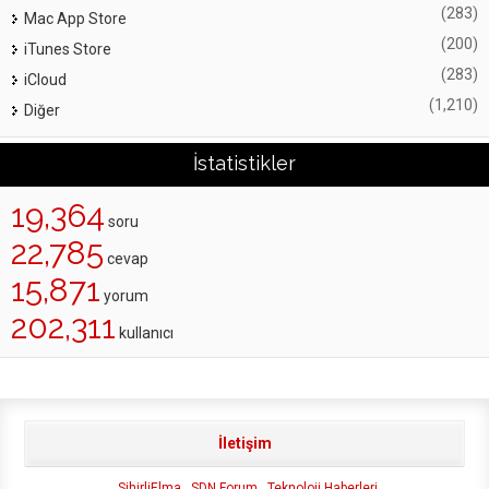
(283)
Mac App Store
(200)
iTunes Store
(283)
iCloud
(1,210)
Diğer
İstatistikler
19,364
soru
22,785
cevap
15,871
yorum
202,311
kullanıcı
İletişim
SihirliElma
SDN Forum
Teknoloji Haberleri