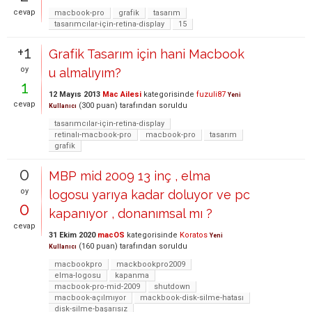
cevap
macbook-pro
grafik
tasarım
tasarımcılar-için-retina-display
15
+1
Grafik Tasarım için hani Macbook
oy
u almalıyım?
1
12 Mayıs 2013
Mac Ailesi
kategorisinde
fuzuli87
Yeni
cevap
(
300
puan)
tarafından
soruldu
Kullanıcı
tasarımcılar-için-retina-display
retinalı-macbook-pro
macbook-pro
tasarım
grafik
0
MBP mid 2009 13 inç , elma
oy
logosu yarıya kadar doluyor ve pc
0
kapanıyor , donanımsal mı ?
cevap
31 Ekim 2020
macOS
kategorisinde
Koratos
Yeni
(
160
puan)
tarafından
soruldu
Kullanıcı
macbookpro
mackbookpro2009
elma-logosu
kapanma
macbook-pro-mid-2009
shutdown
macbook-açılmıyor
mackbook-disk-silme-hatası
disk-silme-başarısız