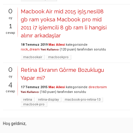
0
Macbook Air mid 2015 i5(5.nesil)8
oy
gb ram yoksa Macbook pro mid
1
2011 i7 işlemcili 8 gb ram li hangisi
cevap
alınır arkadaşlar
18 Temmuz 2019
Mac Ailesi
kategorisinde
rock_dream
(
120
puan)
tarafından
soruldu
Yeni Kullanıcı
macbookair
macbookpro
0
Retina Ekranın Görme Bozuklugu
oy
Yapar mi?
4
17 Temmuz 2015
Mac Ailesi
kategorisinde
directorsim
cevap
(
160
puan)
tarafından
soruldu
Yeni Kullanıcı
retina
retina-display
macbook-pro-retina-13
macbook-pro
Hoş geldiniz,