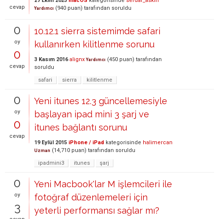
27 Ekim 2023
macOS
kategorisinde
serdar_askin
cevap
(
940
puan)
tarafından
soruldu
Yardımcı
0
10.12.1 sierra sistemimde safari
oy
kullanırken kilitlenme sorunu
0
3 Kasım 2016
alignx
(
450
puan)
tarafından
Yardımcı
cevap
soruldu
safari
sierra
kilitlenme
0
Yeni itunes 12.3 güncellemesiyle
oy
başlayan ipad mini 3 şarj ve
0
itunes bağlantı sorunu
cevap
19 Eylül 2015
iPhone / iPad
kategorisinde
halimercan
(
14,710
puan)
tarafından
soruldu
Uzman
ipadmini3
itunes
şarj
0
Yeni Macbook'lar M işlemcileri ile
oy
fotoğraf düzenlemeleri için
3
yeterli performansı sağlar mı?