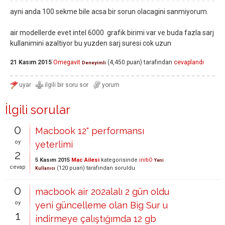
ayni anda 100 sekme bile acsa bir sorun olacagini sanmiyorum.
air modellerde evet intel 6000 grafik birimi var ve buda fazla sarj
kullanimini azaltiyor bu yuzden sarj suresi cok uzun
21 Kasım 2015
Omegavit
(
4,450
puan)
tarafından
cevaplandı
Deneyimli
İlgili sorular
0
Macbook 12" performansı
oy
yeterlimi
2
5 Kasım 2015
Mac Ailesi
kategorisinde
initiO
Yeni
cevap
(
120
puan)
tarafından
soruldu
Kullanıcı
0
macbook air 202alalı 2 gün oldu
oy
yeni güncelleme olan Big Sur u
1
indirmeye çalıştığımda 12 gb