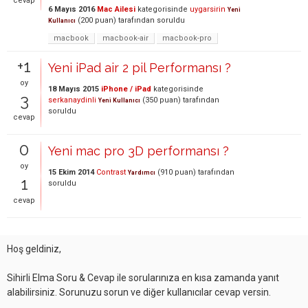
cevap
6 Mayıs 2016
Mac Ailesi
kategorisinde
uygarsirin
Yeni
(
200
puan)
tarafından
soruldu
Kullanıcı
macbook
macbook-air
macbook-pro
+1
Yeni iPad air 2 pil Performansı ?
oy
18 Mayıs 2015
iPhone / iPad
kategorisinde
3
serkanaydinli
(
350
puan)
tarafından
Yeni Kullanıcı
soruldu
cevap
0
Yeni mac pro 3D performansı ?
oy
15 Ekim 2014
Contrast
(
910
puan)
tarafından
Yardımcı
1
soruldu
cevap
Hoş geldiniz,
Sihirli Elma Soru & Cevap ile sorularınıza en kısa zamanda yanıt
alabilirsiniz. Sorunuzu sorun ve diğer kullanıcılar cevap versin.