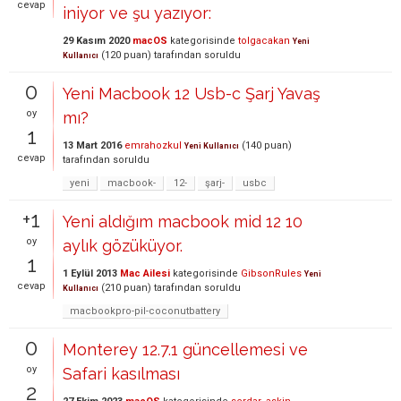
cevap
iniyor ve şu yazıyor:
29 Kasım 2020
macOS
kategorisinde
tolgacakan
Yeni
(
120
puan)
tarafından
soruldu
Kullanıcı
0
Yeni Macbook 12 Usb-c Şarj Yavaş
oy
mı?
1
13 Mart 2016
emrahozkul
(
140
puan)
Yeni Kullanıcı
cevap
tarafından
soruldu
yeni
macbook-
12-
şarj-
usbc
+1
Yeni aldığım macbook mid 12 10
oy
aylık gözüküyor.
1
1 Eylül 2013
Mac Ailesi
kategorisinde
GibsonRules
Yeni
cevap
(
210
puan)
tarafından
soruldu
Kullanıcı
macbookpro-pil-coconutbattery
0
Monterey 12.7.1 güncellemesi ve
oy
Safari kasılması
2