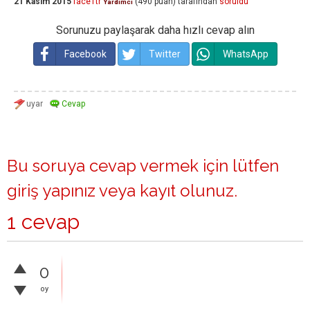
21 Kasım 2015
face1tr
(
490
puan)
tarafından
soruldu
Yardımcı
Sorunuzu paylaşarak daha hızlı cevap alın
Facebook
Twitter
WhatsApp
Bu soruya cevap vermek için lütfen
giriş yapınız
veya
kayıt olunuz
.
1 cevap
0
oy