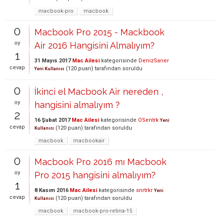
macbook-pro
macbook
0
Macbook Pro 2015 - Mackbook
oy
Air 2016 Hangisini Almalıyım?
1
31 Mayıs 2017
Mac Ailesi
kategorisinde
DenizSarıer
cevap
(
120
puan)
tarafından
soruldu
Yeni Kullanıcı
0
İkinci el Macbook Air nereden ,
oy
hangisini almalıyım ?
2
16 Şubat 2017
Mac Ailesi
kategorisinde
OSentrk
Yeni
cevap
(
120
puan)
tarafından
soruldu
Kullanıcı
macbook
macbookair
0
Macbook Pro 2016 mı Macbook
oy
Pro 2015 hangisini almalıyım?
1
8 Kasım 2016
Mac Ailesi
kategorisinde
snrtrkr
Yeni
cevap
(
120
puan)
tarafından
soruldu
Kullanıcı
macbook
macbook-pro-retina-15