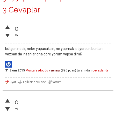
3 Cevaplar
0
oy
bütçen nedir, neler yapacaksın, ne yapmak istiyorsun bunları
yazsan da insanlar ona göre yorum yapsa dimi?
31 Ekim 2015
Mustafaydogdu
(
890
puan)
tarafından
cevaplandı
Yardımcı
0
oy