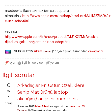
macbook'a flash takmak icin su adaptoru
almalisiniz.
http://www.apple.com/tr/shop/product/MJ1M2ZM/A/u
c-usb-adaptörü
veya su
http://www.apple.com/tr/shop/product/MJ1K2ZM/A/usb-c-
dijital-av-çoklu-bağlantı-noktası-adaptörü
31 Ekim 2015
erkam
(
160,470
puan)
tarafından
cevaplandı
Uzman
İlgili sorular
0
Arkadaşlar En Üstün Özelliklere
oy
Sahip Mac ürünü laptop
1
alıcağım,hangisini önerir siniz.
cevap
9 Kasım 2015
Mac Ailesi
kategorisinde
hasancan35
(
650
puan)
tarafından
soruldu
Yardımcı