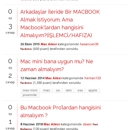
0
Arkadaşlar İleride Bir MACBOOK
oy
Almak İstiyorum. Ama
3
Macbook'lardan hangisini
cevap
Almalıyım?(İŞLEMCİ/HAFIZA)
26 Ekim 2015
Mac Ailesi
kategorisinde
hasancan35
(
650
puan)
tarafından
soruldu
Yardımcı
0
Mac mini bana uygun mu? Ne
oy
zaman almalıyım?
2
12 Haziran 2014
Mac Ailesi
kategorisinde
heman123
cevap
(
1,330
puan)
tarafından
soruldu
Yardımcı
mac-mini
mac
os
ram
osx
apple
yosemite
0
Bu Macbook Pro’lardan hangisini
oy
almalıyım ?
1
8 Haziran 2018
Mac Ailesi
kategorisinde
zkaan
Yeni
cevap
(
120
puan)
tarafından
soruldu
Kullanıcı