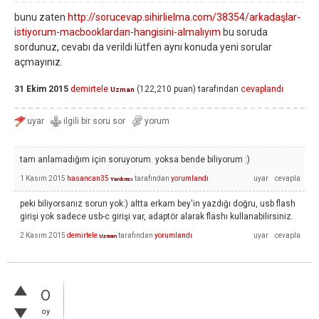
bunu zaten
http://sorucevap.sihirlielma.com/38354/arkadaşlar-
istiyorum-macbooklardan-hangisini-almalıyım
bu soruda
sordunuz, cevabı da verildi lütfen aynı konuda yeni sorular
açmayınız.
31 Ekim 2015
demirtele
(
122,210
puan)
tarafından
cevaplandı
Uzman
tam anlamadığım için soruyorum. yoksa bende biliyorum :)
1 Kasım 2015
hasancan35
tarafından
yorumlandı
Yardımcı
peki biliyorsanız sorun yok:) altta erkam bey'in yazdığı doğru, usb flash
girişi yok sadece usb-c girişi var, adaptör alarak flashı kullanabilirsiniz.
2 Kasım 2015
demirtele
tarafından
yorumlandı
Uzman
0
oy