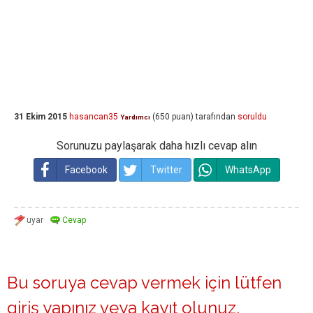
31 Ekim 2015
hasancan35
(
650
puan)
tarafından
soruldu
Yardımcı
Sorunuzu paylaşarak daha hızlı cevap alın
Facebook
Twitter
WhatsApp
Bu soruya cevap vermek için lütfen
giriş yapınız
veya
kayıt olunuz
.