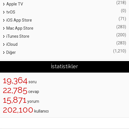
(218)
Apple TV
(0)
tvOS
(71)
iOS App Store
(283)
Mac App Store
(200)
iTunes Store
(283)
iCloud
(1,210)
Diğer
İstatistikler
19,364
soru
22,785
cevap
15,871
yorum
202,100
kullanıcı