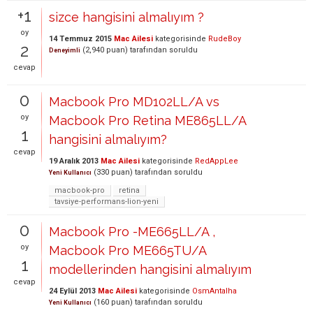
+1
sizce hangisini almalıyım ?
oy
14 Temmuz 2015
Mac Ailesi
kategorisinde
RudeBoy
2
(
2,940
puan)
tarafından
soruldu
Deneyimli
cevap
0
Macbook Pro MD102LL/A vs
oy
Macbook Pro Retina ME865LL/A
1
hangisini almalıyım?
cevap
19 Aralık 2013
Mac Ailesi
kategorisinde
RedAppLee
(
330
puan)
tarafından
soruldu
Yeni Kullanıcı
macbook-pro
retina
tavsiye-performans-lion-yeni
0
Macbook Pro -ME665LL/A ,
oy
Macbook Pro ME665TU/A
1
modellerinden hangisini almalıyım
cevap
24 Eylül 2013
Mac Ailesi
kategorisinde
OsmAntalha
(
160
puan)
tarafından
soruldu
Yeni Kullanıcı