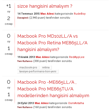
+1
sizce hangisini almalıyım ?
oy
14 Temmuz 2015
Mac Ailesi
kategorisinde
RudeBoy
2
(
2,940
puan)
tarafından
soruldu
Deneyimli
cevap
0
Macbook Pro MD102LL/A vs
oy
Macbook Pro Retina ME865LL/A
1
hangisini almalıyım?
cevap
19 Aralık 2013
Mac Ailesi
kategorisinde
RedAppLee
(
330
puan)
tarafından
soruldu
Yeni Kullanıcı
macbook-pro
retina
tavsiye-performans-lion-yeni
0
Macbook Pro -ME665LL/A ,
oy
Macbook Pro ME665TU/A
1
modellerinden hangisini almalıyım
cevap
24 Eylül 2013
Mac Ailesi
kategorisinde
OsmAntalha
(
160
puan)
tarafından
soruldu
Yeni Kullanıcı