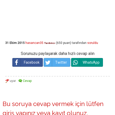
31 Ekim 2015
hasancan35
(
650
puan)
tarafından
soruldu
Yardımcı
Sorunuzu paylaşarak daha hızlı cevap alın
Facebook
Twitter
WhatsApp
Bu soruya cevap vermek için lütfen
giriş yapınız
veya
kayıt olunuz
.