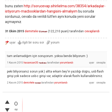
bunu zaten
http://sorucevap.sihirlielma.com/38354/arkadaşlar-
istiyorum-macbooklardan-hangisini-almalıyım
bu soruda
sordunuz, cevabı da verildi lütfen aynı konuda yeni sorular
açmayınız.
31 Ekim 2015
demirtele
(
122,210
puan)
tarafından
cevaplandı
Uzman
tam anlamadığım için soruyorum. yoksa bende biliyorum :)
1 Kasım 2015
hasancan35
tarafından
yorumlandı
Yardımcı
peki biliyorsanız sorun yok:) altta erkam bey'in yazdığı doğru, usb flash
girişi yok sadece usb-c girişi var, adaptör alarak flashı kullanabilirsiniz.
2 Kasım 2015
demirtele
tarafından
yorumlandı
Uzman
0
oy