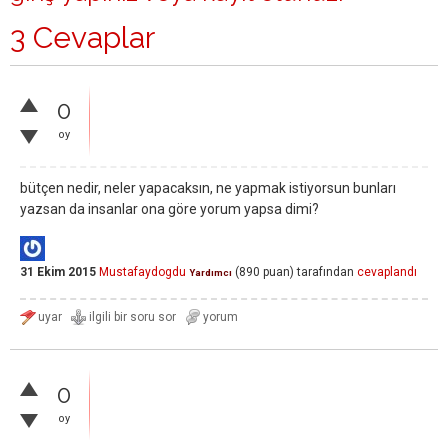
3 Cevaplar
0
oy
bütçen nedir, neler yapacaksın, ne yapmak istiyorsun bunları
yazsan da insanlar ona göre yorum yapsa dimi?
31 Ekim 2015
Mustafaydogdu
(
890
puan)
tarafından
cevaplandı
Yardımcı
0
oy