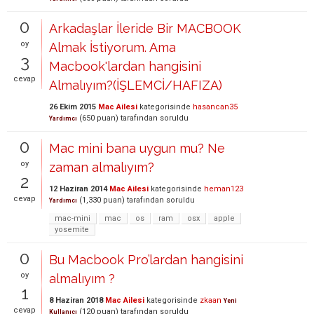
0
Arkadaşlar İleride Bir MACBOOK
oy
Almak İstiyorum. Ama
3
Macbook'lardan hangisini
cevap
Almalıyım?(İŞLEMCİ/HAFIZA)
26 Ekim 2015
Mac Ailesi
kategorisinde
hasancan35
(
650
puan)
tarafından
soruldu
Yardımcı
0
Mac mini bana uygun mu? Ne
oy
zaman almalıyım?
2
12 Haziran 2014
Mac Ailesi
kategorisinde
heman123
cevap
(
1,330
puan)
tarafından
soruldu
Yardımcı
mac-mini
mac
os
ram
osx
apple
yosemite
0
Bu Macbook Pro’lardan hangisini
oy
almalıyım ?
1
8 Haziran 2018
Mac Ailesi
kategorisinde
zkaan
Yeni
cevap
(
120
puan)
tarafından
soruldu
Kullanıcı