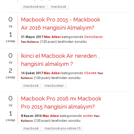
macbook-pro
macbook
0
Macbook Pro 2015 - Mackbook
oy
Air 2016 Hangisini Almalıyım?
1
31 Mayıs 2017
Mac Ailesi
kategorisinde
DenizSarıer
cevap
(
120
puan)
tarafından
soruldu
Yeni Kullanıcı
0
İkinci el Macbook Air nereden ,
oy
hangisini almalıyım ?
2
16 Şubat 2017
Mac Ailesi
kategorisinde
OSentrk
Yeni
cevap
(
120
puan)
tarafından
soruldu
Kullanıcı
macbook
macbookair
0
Macbook Pro 2016 mı Macbook
oy
Pro 2015 hangisini almalıyım?
1
8 Kasım 2016
Mac Ailesi
kategorisinde
snrtrkr
Yeni
cevap
(
120
puan)
tarafından
soruldu
Kullanıcı
macbook
macbook-pro-retina-15