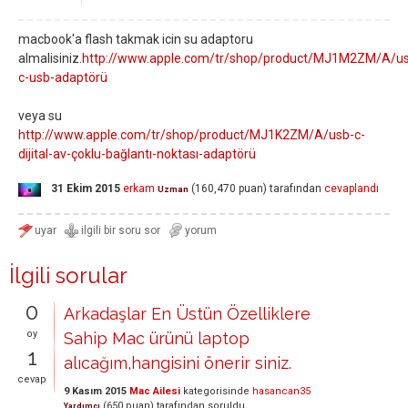
macbook'a flash takmak icin su adaptoru
almalisiniz.
http://www.apple.com/tr/shop/product/MJ1M2ZM/A/u
c-usb-adaptörü
veya su
http://www.apple.com/tr/shop/product/MJ1K2ZM/A/usb-c-
dijital-av-çoklu-bağlantı-noktası-adaptörü
31 Ekim 2015
erkam
(
160,470
puan)
tarafından
cevaplandı
Uzman
İlgili sorular
0
Arkadaşlar En Üstün Özelliklere
oy
Sahip Mac ürünü laptop
1
alıcağım,hangisini önerir siniz.
cevap
9 Kasım 2015
Mac Ailesi
kategorisinde
hasancan35
(
650
puan)
tarafından
soruldu
Yardımcı