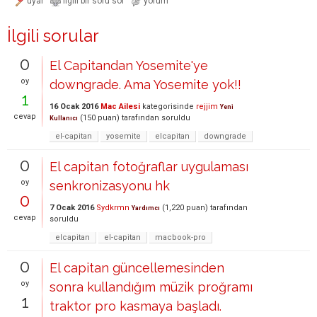
İlgili sorular
0
El Capitandan Yosemite'ye
oy
downgrade. Ama Yosemite yok!!
1
16 Ocak 2016
Mac Ailesi
kategorisinde
rejjim
Yeni
cevap
(
150
puan)
tarafından
soruldu
Kullanıcı
el-capitan
yosemite
elcapitan
downgrade
0
El capitan fotoğraflar uygulaması
oy
senkronizasyonu hk
0
7 Ocak 2016
Sydkrmn
(
1,220
puan)
tarafından
Yardımcı
cevap
soruldu
elcapitan
el-capitan
macbook-pro
0
El capitan güncellemesinden
oy
sonra kullandığım müzik proğramı
1
traktor pro kasmaya başladı.