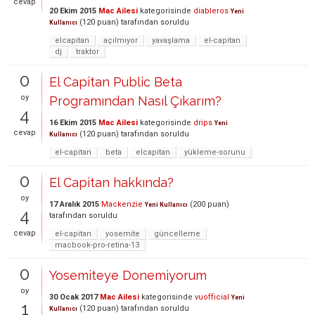
cevap
20 Ekim 2015
Mac Ailesi
kategorisinde
diableros
Yeni
(
120
puan)
tarafından
soruldu
Kullanıcı
elcapitan
açılmıyor
yavaşlama
el-capitan
dj
traktor
0
El Capitan Public Beta
oy
Programından Nasıl Çıkarım?
4
16 Ekim 2015
Mac Ailesi
kategorisinde
drips
Yeni
cevap
(
120
puan)
tarafından
soruldu
Kullanıcı
el-capitan
beta
elcapitan
yükleme-sorunu
0
El Capitan hakkında?
oy
17 Aralık 2015
Mackenzie
(
200
puan)
Yeni Kullanıcı
4
tarafından
soruldu
cevap
el-capitan
yosemite
güncelleme
macbook-pro-retina-13
0
Yosemiteye Donemiyorum
oy
30 Ocak 2017
Mac Ailesi
kategorisinde
vuofficial
Yeni
1
(
120
puan)
tarafından
soruldu
Kullanıcı