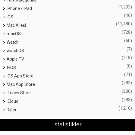
Tüm kategoriler
(1,232)
iPhone / iPad
(46)
iOS
(11,480)
Mac Ailesi
(728)
macOS
(60)
Watch
(7)
watchOS
(218)
Apple TV
(0)
tvOS
(71)
iOS App Store
(283)
Mac App Store
(200)
iTunes Store
(283)
iCloud
(1,210)
Diğer
İstatistikler