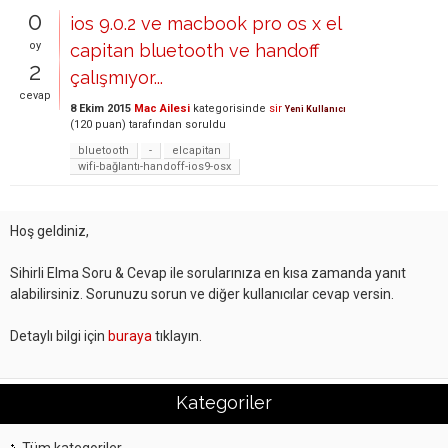
0
ios 9.0.2 ve macbook pro os x el
oy
capitan bluetooth ve handoff
2
çalışmıyor...
cevap
8 Ekim 2015
Mac Ailesi
kategorisinde
sir
Yeni Kullanıcı
(
120
puan)
tarafından
soruldu
bluetooth
-
elcapitan
wifi-bağlantı-handoff-ios9-osx
Hoş geldiniz,
Sihirli Elma Soru & Cevap ile sorularınıza en kısa zamanda yanıt
alabilirsiniz. Sorunuzu sorun ve diğer kullanıcılar cevap versin.
Detaylı bilgi için
buraya
tıklayın.
Kategoriler