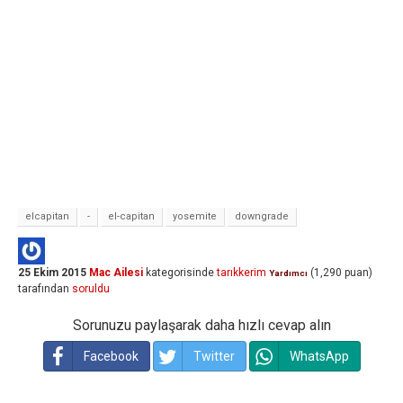
elcapitan
-
el-capitan
yosemite
downgrade
25 Ekim 2015
Mac Ailesi
kategorisinde
tarıkkerim
(
1,290
puan)
Yardımcı
tarafından
soruldu
Sorunuzu paylaşarak daha hızlı cevap alın
Facebook
Twitter
WhatsApp