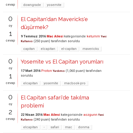
cevap
downgrade
yosemite
0
El Capitan'dan Mavericks'e
oy
düşürmek?
1
9 Temmuz 2016
Mac Ailesi
kategorisinde
ketumm
Yeni
cevap
(
250
puan)
tarafından
soruldu
Kullanıcı
capitan
elcapitan
el-capitan
mavericks
0
Yosemite vs El Capitan yorumları
oy
17 Mart 2016
Proton
(
1,060
puan)
tarafından
Yardımcı
1
soruldu
cevap
elcapitan
yosemite
macbook-pro
0
El Capitan safari'de takılma
oy
problemi
2
22 Nisan 2016
Mac Ailesi
kategorisinde
aozgunn
Yeni
cevap
(
240
puan)
tarafından
soruldu
Kullanıcı
elcapitan
-
safari
mac
donma