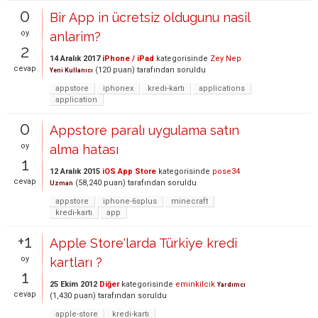
0
Bir App in ücretsiz oldugunu nasil
oy
anlarim?
2
14 Aralık 2017
iPhone / iPad
kategorisinde
Zey Nep
cevap
(
120
puan)
tarafından
soruldu
Yeni Kullanıcı
appstore
iphonex
kredi-kartı
applications
application
0
Appstore paralı uygulama satın
oy
alma hatası
1
12 Aralık 2015
iOS App Store
kategorisinde
pose34
cevap
(
58,240
puan)
tarafından
soruldu
Uzman
appstore
iphone-6splus
minecraft
kredi-kartı
app
+1
Apple Store'larda Türkiye kredi
oy
kartları ?
1
25 Ekim 2012
Diğer
kategorisinde
eminkilcik
Yardımcı
cevap
(
1,430
puan)
tarafından
soruldu
apple-store
kredi-kartı