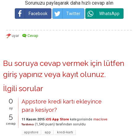
Sorunuzu paylaşarak daha hızlı cevap alın
Facebook
Twitter
WhatsApp
Bu soruya cevap vermek için lütfen
giriş yapınız
veya
kayıt olunuz
.
İlgili sorular
0
Appstore kredi kartı ekleyince
oy
para kesiyor?
5
11 Kasım 2015
iOS App Store
kategorisinde
maclove
cevap
(
1,540
puan)
tarafından
soruldu
Yardımcı
appstore
app
kredi-kartı