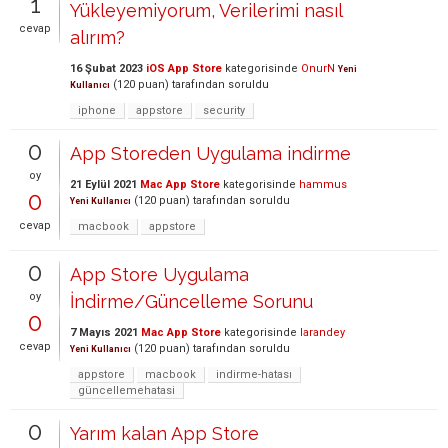
1
Yükleyemiyorum, Verilerimi nasıl
cevap
alırım?
16 Şubat 2023
iOS App Store
kategorisinde
OnurN
Yeni
(
120
puan)
tarafından
soruldu
Kullanıcı
iphone
appstore
security
0
App Storeden Uygulama indirme
oy
21 Eylül 2021
Mac App Store
kategorisinde
hammus
0
(
120
puan)
tarafından
soruldu
Yeni Kullanıcı
cevap
macbook
appstore
0
App Store Uygulama
oy
İndirme/Güncelleme Sorunu
0
7 Mayıs 2021
Mac App Store
kategorisinde
larandey
cevap
(
120
puan)
tarafından
soruldu
Yeni Kullanıcı
appstore
macbook
indirme-hatası
güncellemehatasi
0
Yarım kalan App Store