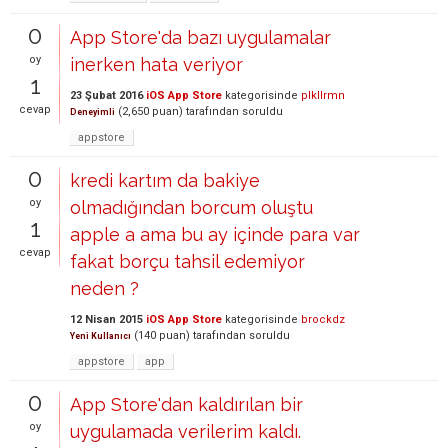
0
App Store'da bazı uygulamalar
oy
inerken hata veriyor
1
23 Şubat 2016
iOS App Store
kategorisinde
plkllrmn
cevap
(
2,650
puan)
tarafından
soruldu
Deneyimli
appstore
0
kredi kartım da bakiye
oy
olmadığından borcum oluştu
1
apple a ama bu ay içinde para var
cevap
fakat borçu tahsil edemiyor
neden ?
12 Nisan 2015
iOS App Store
kategorisinde
brockdz
(
140
puan)
tarafından
soruldu
Yeni Kullanıcı
appstore
app
0
App Store'dan kaldırılan bir
oy
uygulamada verilerim kaldı.