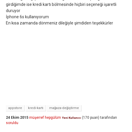
girdiğimde ise kredi kartı bölmesinde hiçbiri seçeneği işaretli
duruyor
İphone 6s kullanıyorum
En kısa zamanda dönmeniz dileğiyle şimdiden teşekkürler
appstore
kredi-kartı
mağaza-değiştirme
24 Ekim 2015
müşerref hepgülüm
(
170
puan)
tarafından
Yeni Kullanıcı
soruldu