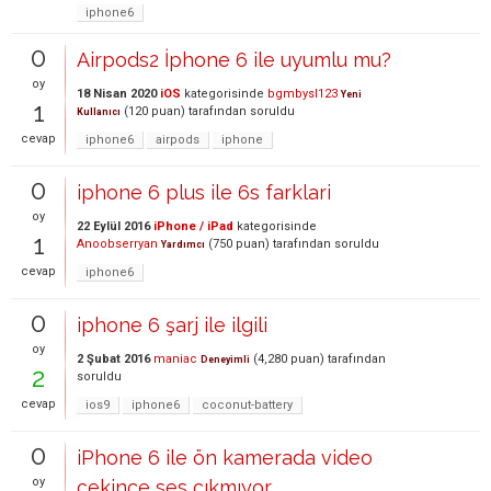
iphone6
0
Airpods2 İphone 6 ile uyumlu mu?
oy
18 Nisan 2020
iOS
kategorisinde
bgmbysl123
Yeni
1
(
120
puan)
tarafından
soruldu
Kullanıcı
cevap
iphone6
airpods
iphone
0
iphone 6 plus ile 6s farklari
oy
22 Eylül 2016
iPhone / iPad
kategorisinde
1
Anoobserryan
(
750
puan)
tarafından
soruldu
Yardımcı
cevap
iphone6
0
iphone 6 şarj ile ilgili
oy
2 Şubat 2016
maniac
(
4,280
puan)
tarafından
Deneyimli
2
soruldu
cevap
ios9
iphone6
coconut-battery
0
iPhone 6 ile ön kamerada video
oy
çekince ses çıkmıyor