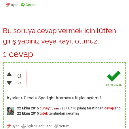
Bu soruya cevap vermek için lütfen
giriş yapınız
veya
kayıt olunuz
.
1 cevap
0
oy
En İyi Cevap
Ayarlar > Genel > Spotlight Araması > Kişiler açık mı?
22 Ekim 2015
cüneyt
(
371,710
puan)
tarafından
cevaplandı
Uzman
22 Ekim 2015
totek
tarafından
seçilmiş