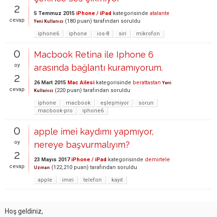
2
5 Temmuz 2015
iPhone / iPad
kategorisinde
atalante
cevap
(
180
puan)
tarafından
soruldu
Yeni Kullanıcı
iphone6
iphone
ios-8
siri
mikrofon
0
Macbook Retina ile Iphone 6
oy
arasında bağlantı kuramıyorum.
2
26 Mart 2015
Mac Ailesi
kategorisinde
berattastan
Yeni
cevap
(
220
puan)
tarafından
soruldu
Kullanıcı
iphone
macbook
eşleşmiyor
sorun
macbook-pro
iphone6
0
apple imei kaydımı yapmıyor,
oy
nereye başvurmalıyım?
2
23 Mayıs 2017
iPhone / iPad
kategorisinde
demirtele
cevap
(
122,210
puan)
tarafından
soruldu
Uzman
apple
imei
telefon
kayıt
Hoş geldiniz,