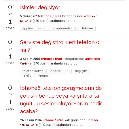
0
İsimler değişiyor
oy
5 Şubat 2016
iPhone / iPad
kategorisinde
özer
Yeni
1
(
160
puan)
tarafından
soruldu
Kullanıcı
cevap
apple-store-tr-iphone6-iphone6plus
telefon
0
Serviste değiştirdikleri telefon 0
oy
mı ?
1
3 Kasım 2015
iPhone / iPad
kategorisinde
yigitcmen
cevap
(
540
puan)
tarafından
soruldu
Yardımcı
telefon-servis-
iphone
6-
değişim
telefon
-pupa
0
İphone6 telefon görüşmelerimde
oy
çok sık bende veya karşı tarafta
1
uğultulu sesler oluyor.Sorun nedir
cevap
acaba?
26 Kasım 2016
iPhone / iPad
kategorisinde
Herenn
(
140
puan)
tarafından
soruldu
Yeni Kullanıcı