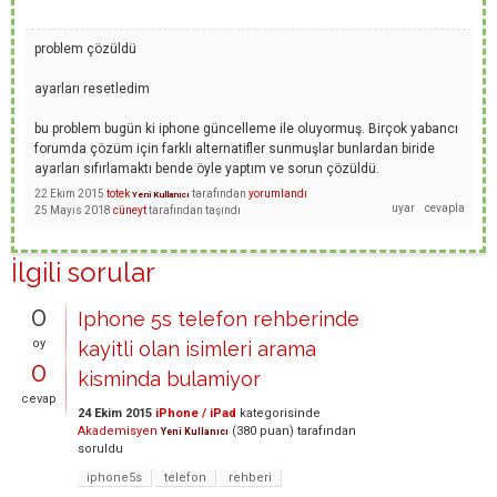
problem çözüldü
ayarları resetledim
bu problem bugün ki iphone güncelleme ile oluyormuş. Birçok yabancı
forumda çözüm için farklı alternatifler sunmuşlar bunlardan biride
ayarları sıfırlamaktı bende öyle yaptım ve sorun çözüldü.
22 Ekim 2015
totek
tarafından
yorumlandı
Yeni Kullanıcı
25 Mayıs 2018
cüneyt
tarafından
taşındı
İlgili sorular
0
Iphone 5s telefon rehberinde
oy
kayitli olan isimleri arama
0
kisminda bulamiyor
cevap
24 Ekim 2015
iPhone / iPad
kategorisinde
Akademisyen
(
380
puan)
tarafından
Yeni Kullanıcı
soruldu
iphone5s
telefon
rehberi