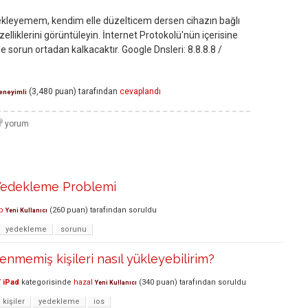
kleyemem, kendim elle düzelticem dersen cihazın bağlı
elliklerini görüntüleyin. İnternet Protokolü'nün içerisine
kle sorun ortadan kalkacaktır. Google Dnsleri: 8.8.8.8 /
(
3,480
puan)
tarafından
cevaplandı
eneyimli
 Yedekleme Problemi
p
(
260
puan)
tarafından
soruldu
Yeni Kullanıcı
yedekleme
sorunu
enmemiş kişileri nasıl yükleyebilirim?
 iPad
kategorisinde
hazal
(
340
puan)
tarafından
soruldu
Yeni Kullanıcı
kişiler
yedekleme
ios