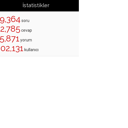
İstatistikler
19,364
soru
22,785
cevap
5,871
yorum
02,131
kullanıcı