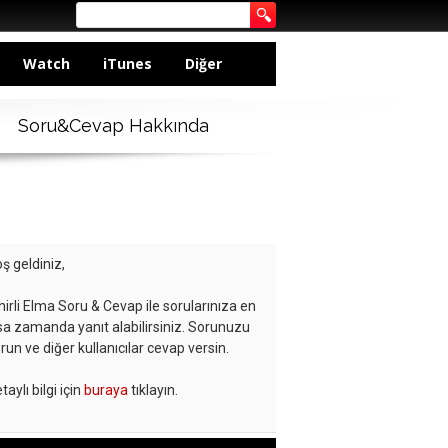
Watch
iTunes
Diğer
Soru&Cevap Hakkında
ş geldiniz,
hirli Elma Soru & Cevap ile sorularınıza en
sa zamanda yanıt alabilirsiniz. Sorunuzu
run ve diğer kullanıcılar cevap versin.
taylı bilgi için
buraya
tıklayın.