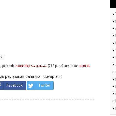
ud
egorisinde
hasanakp
(
260
puan)
tarafından
soruldu
Yeni Kullanıcı
u paylaşarak daha hızlı cevap alın
Facebook
Twitter