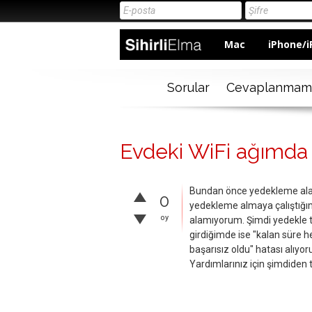
Mac
iPhone/i
Sorular
Cevaplanmam
Evdeki WiFi ağımd
Bundan önce yedekleme alam
0
yedekleme almaya çalıştığı
oy
alamıyorum. Şimdi yedekle t
girdiğimde ise "kalan süre 
başarısız oldu" hatası alıyor
Yardımlarınız için şimdiden 