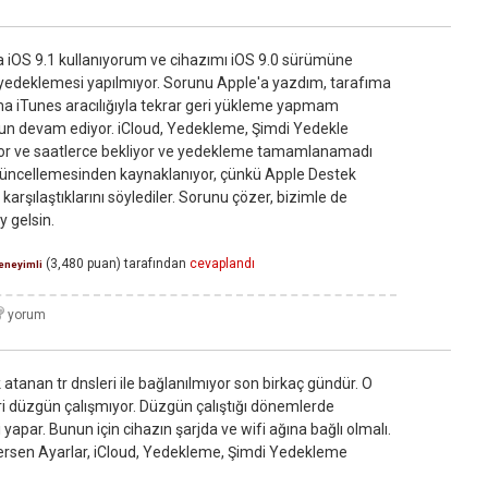
 iOS 9.1 kullanıyorum ve cihazımı iOS 9.0 sürümüne
 yedeklemesi yapılmıyor. Sorunu Apple'a yazdım, tarafıma
ıma iTunes aracılığıyla tekrar geri yükleme yapmam
orun devam ediyor. iCloud, Yedekleme, Şimdi Yedekle
or ve saatlerce bekliyor ve yedekleme tamamlanamadı
 güncellemesinden kaynaklanıyor, çünkü Apple Destek
 karşılaştıklarını söylediler. Sorunu çözer, bizimle de
y gelsin.
(
3,480
puan)
tarafından
cevaplandı
eneyimli
 atanan tr dnsleri ile bağlanılmıyor son birkaç gündür. O
i düzgün çalışmıyor. Düzgün çalıştığı dönemlerde
apar. Bunun için cihazın şarjda ve wifi ağına bağlı olmalı.
tersen Ayarlar, iCloud, Yedekleme, Şimdi Yedekleme