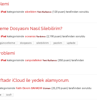
blemi
 iPad
kategorisinde
sibelbkrn
(
120
puan)
tarafından
soruldu
Yeni Kullanıcı
eme Dosyasını Nasıl Silebilirim?
 iPad
kategorisinde
oceanss
(
2,190
puan)
tarafından
soruldu
Yardımcı
güncelleme
dosyasını
silebilirim
yazılım
uptade
problemi
 iPad
kategorisinde
canpolatteker
(
350
puan)
tarafından
Yeni Kullanıcı
ftadır iCloud ile yedek alamıyorum.
ategorisinde
Fatih Ekrem BAHADIR
(
25,270
puan)
tarafından
soruldu
Uzman
e
ios9