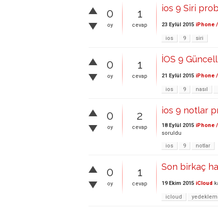
ios 9 Siri pro
0
1
23 Eylül 2015
iPhone /
oy
cevap
ios
9
siri
İOS 9 Güncell
0
1
21 Eylül 2015
iPhone /
oy
cevap
ios
9
nasıl
ios 9 notlar 
0
2
18 Eylül 2015
iPhone /
oy
cevap
soruldu
ios
9
notlar
Son birkaç ha
0
1
19 Ekim 2015
iCloud
k
oy
cevap
icloud
yedeklem