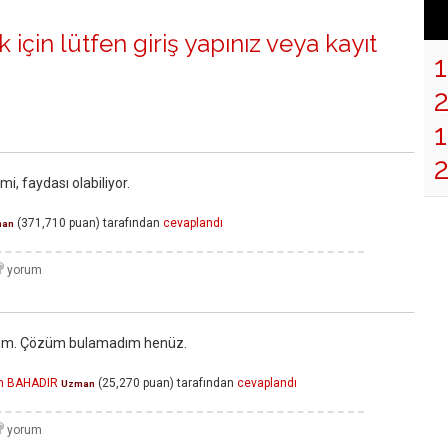
 için lütfen
giriş yapınız
veya
kayıt
1
2
i, faydası olabiliyor.
(
371,710
puan)
tarafından
cevaplandı
man
rum. Çözüm bulamadım henüz.
em BAHADIR
(
25,270
puan)
tarafından
cevaplandı
Uzman