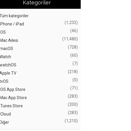
Kategoriler
Tüm kategoriler
(1,232)
iPhone / iPad
(46)
iOS
(11,480)
Mac Ailesi
(728)
macOS
(60)
Watch
(7)
watchOS
(218)
Apple TV
(0)
tvOS
(71)
iOS App Store
(283)
Mac App Store
(200)
iTunes Store
(283)
iCloud
(1,210)
Diğer