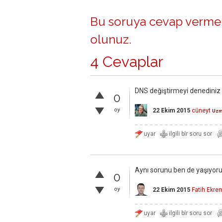
Bu soruya cevap vermek
olunuz
.
4 Cevaplar
DNS değiştirmeyi denediniz m
0
oy
22 Ekim 2015
cüneyt
Uz
Aynı sorunu ben de yaşıyo
0
oy
22 Ekim 2015
Fatih Ekr