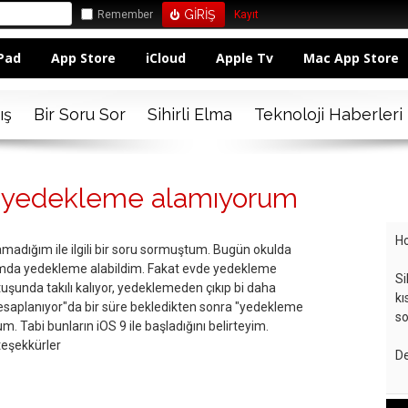
Remember
Kayıt
Pad
App Store
iCloud
Apple Tv
Mac App Store
ış
Bir Soru Sor
Sihirli Elma
Teknoloji Haberleri
a yedekleme alamıyorum
Ho
adığım ile ilgili bir soru sormuştum. Bugün okulda
mda yedekleme alabildim. Fakat evde yedekleme
Si
uşunda takılı kalıyor, yedeklemeden çıkıp bi daha
kı
hesaplanıyor"da bir süre bekledikten sonra "yedekleme
so
um. Tabi bunların iOS 9 ile başladığını belirteyim.
teşekkürler
De