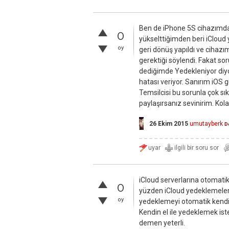
Ben de iPhone 5S cihazımda
0
yükselttiğimden beri iCloud
oy
geri dönüş yapıldı ve cihaz
gerektiği söylendi. Fakat s
dediğimde Yedekleniyor diy
hatası veriyor. Sanırım iOS
Temsilcisi bu sorunla çok sık
paylaşırsanız sevinirim. Kola
26 Ekim 2015
umutayberk
D
iCloud serverlarına otomatik
0
yüzden iCloud yedeklemeler
oy
yedeklemeyi otomatik kendi y
Kendin el ile yedeklemek is
demen yeterli.