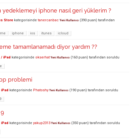
m yedeklemeyi iphone nasıl geri yüklerim ?
es Store
kategorisinde
tanercanbac
(
390
puan)
tarafından
Yeni Kullanıcı
eme
iphone
ios
itunes
icloud
leme tamamlanamadı diyor yardım ??
 / iPad
kategorisinde
okserhat
(
160
puan)
tarafından
soruldu
Yeni Kullanıcı
e
pp problemi
 iPad
kategorisinde
Phatoshy
(
190
puan)
tarafından
soruldu
Yeni Kullanıcı
9
 9
 iPad
kategorisinde
yakup2313
(
350
puan)
tarafından
soruldu
Yeni Kullanıcı