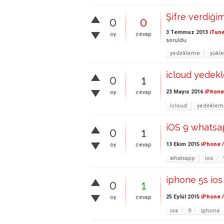
Şifre verdiği
0
0
3 Temmuz 2013
iTun
oy
cevap
soruldu
yedekleme
yükl
icloud yedek
0
1
23 Mayıs 2016
iPhone
oy
cevap
icloud
yedeklem
iOS 9 whatsa
0
1
13 Ekim 2015
iPhone /
oy
cevap
whatsapp
ios
iphone 5s ios
0
1
25 Eylül 2015
iPhone /
oy
cevap
ios
9
iphone