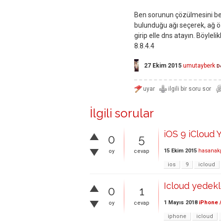
Ben sorunun çözülmesini be
bulunduğu ağı seçerek, ağ öz
girip elle dns atayın. Böyleli
8.8.4.4
27 Ekim 2015
umutayberk
D
İlgili sorular
iOS 9 iCloud
0
5
15 Ekim 2015
hasanak
oy
cevap
ios
9
icloud
Icloud yedekl
0
1
1 Mayıs 2018
iPhone /
oy
cevap
iphone
icloud