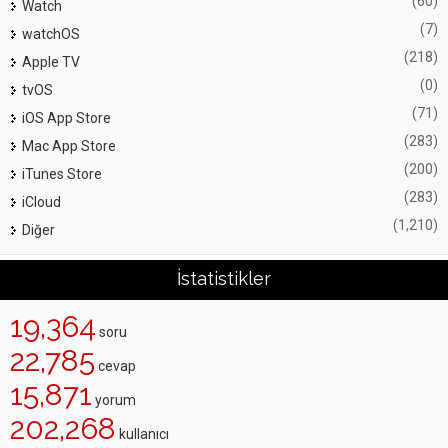
(60)
Watch
(7)
watchOS
(218)
Apple TV
(0)
tvOS
(71)
iOS App Store
(283)
Mac App Store
(200)
iTunes Store
(283)
iCloud
(1,210)
Diğer
İstatistikler
19,364
soru
22,785
cevap
15,871
yorum
202,268
kullanıcı