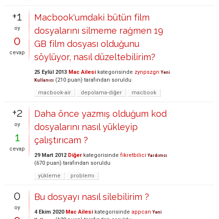
+1
Macbook'umdaki bütün film
oy
dosyalarını silmeme rağmen 19
0
GB film dosyası olduğunu
cevap
söylüyor, nasıl düzeltebilirim?
25 Eylül 2013
Mac Ailesi
kategorisinde
zynpszgn
Yeni
(
210
puan)
tarafından
soruldu
Kullanıcı
macbook-air
depolama-diğer
macbook
+2
Daha önce yazmış olduğum kod
oy
dosyalarını nasıl yükleyip
1
çalıştırıcam ?
cevap
29 Mart 2012
Diğer
kategorisinde
fikretbilici
Yardımcı
(
670
puan)
tarafından
soruldu
yükleme
problemı
0
Bu dosyayı nasıl silebilirim ?
oy
4 Ekim 2020
Mac Ailesi
kategorisinde
appcan
Yeni