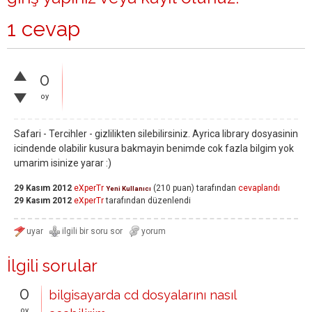
1 cevap
0
oy
Safari - Tercihler - gizlilikten silebilirsiniz. Ayrica library dosyasinin
icindende olabilir kusura bakmayin benimde cok fazla bilgim yok
umarim isinize yarar :)
29 Kasım 2012
eXperTr
(
210
puan)
tarafından
cevaplandı
Yeni Kullanıcı
29 Kasım 2012
eXperTr
tarafından
düzenlendi
İlgili sorular
0
bilgisayarda cd dosyalarını nasıl
oy