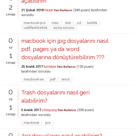
açabilirim
2
21 Şubat 2018
hazal
(
340
puan)
tarafından
Yeni Kullanıcı
cevap
soruldu
macbook-pro
mac
dvd
cd
bellek
usbflashbellek
açılış-sorunu
0
macbook için jpg dosyalarını nasıl
oy
pdf, pages ya da word
1
dosyalarına dönüştürebilirim ???
cevap
25 Aralık 2017
turistiye
(
120
puan)
Yeni Kullanıcı
tarafından
soruldu
macbook-air
pdf
word
0
Trash dosyalarını nasıl geri
oy
alabilirim?
1
5 Aralık 2017
celepsoy
(
330
puan)
Yeni Kullanıcı
cevap
tarafından
soruldu
macbook
pro
0
.tgz dosyalarını nasıl açabilirim?