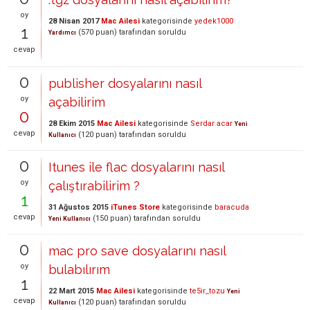
oy
28 Nisan 2017
Mac Ailesi
kategorisinde
yedek1000
1
(
570
puan)
tarafından
soruldu
Yardımcı
cevap
0
publisher dosyalarını nasıl
oy
açabilirim
0
28 Ekim 2015
Mac Ailesi
kategorisinde
Serdar acar
Yeni
cevap
(
120
puan)
tarafından
soruldu
Kullanıcı
0
Itunes ile flac dosyalarını nasıl
oy
çalıştırabilirim ?
1
31 Ağustos 2015
iTunes Store
kategorisinde
baracuda
cevap
(
150
puan)
tarafından
soruldu
Yeni Kullanıcı
0
mac pro save dosyalarını nasıl
oy
bulabılırım
1
22 Mart 2015
Mac Ailesi
kategorisinde
te5ir_tozu
Yeni
cevap
(
120
puan)
tarafından
soruldu
Kullanıcı