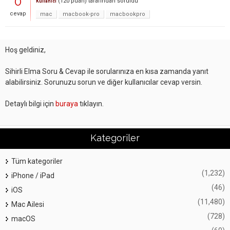
0
(
120
puan)
tarafından
soruldu
Kullanıcı
cevap
mac
macbook-pro
macbookpro
Hoş geldiniz,
Sihirli Elma Soru & Cevap ile sorularınıza en kısa zamanda yanıt
alabilirsiniz. Sorunuzu sorun ve diğer kullanıcılar cevap versin.
Detaylı bilgi için
buraya
tıklayın.
Kategoriler
Tüm kategoriler
(1,232)
iPhone / iPad
(46)
iOS
(11,480)
Mac Ailesi
(728)
macOS