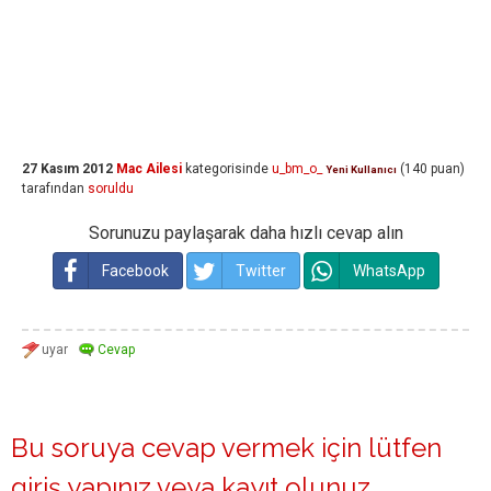
27 Kasım 2012
Mac Ailesi
kategorisinde
u_bm_o_
(
140
puan)
Yeni Kullanıcı
tarafından
soruldu
Sorunuzu paylaşarak daha hızlı cevap alın
Facebook
Twitter
WhatsApp
Bu soruya cevap vermek için lütfen
giriş yapınız
veya
kayıt olunuz
.