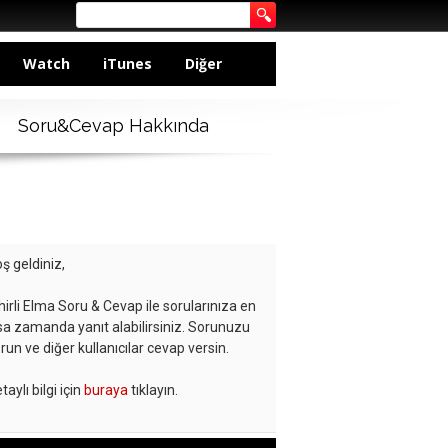
Watch
iTunes
Diğer
Soru&Cevap Hakkında
ş geldiniz,
hirli Elma Soru & Cevap ile sorularınıza en
sa zamanda yanıt alabilirsiniz. Sorunuzu
run ve diğer kullanıcılar cevap versin.
taylı bilgi için
buraya
tıklayın.