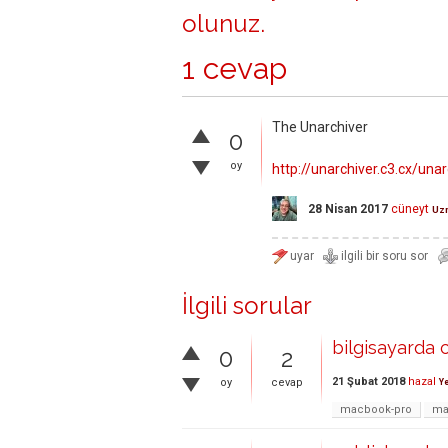
olunuz
.
1 cevap
The Unarchiver
0
oy
http://unarchiver.c3.cx/unar
28 Nisan 2017
cüneyt
Uz
İlgili sorular
bilgisayarda c
0
2
21 Şubat 2018
hazal
oy
cevap
Ye
macbook-pro
ma