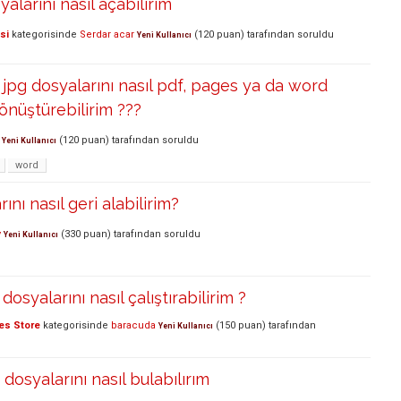
alarını nasıl açabilirim
si
kategorisinde
Serdar acar
(
120
puan)
tarafından
soruldu
Yeni Kullanıcı
jpg dosyalarını nasıl pdf, pages ya da word
önüştürebilirim ???
(
120
puan)
tarafından
soruldu
Yeni Kullanıcı
word
ını nasıl geri alabilirim?
y
(
330
puan)
tarafından
soruldu
Yeni Kullanıcı
 dosyalarını nasıl çalıştırabilirim ?
es Store
kategorisinde
baracuda
(
150
puan)
tarafından
Yeni Kullanıcı
dosyalarını nasıl bulabılırım