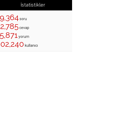
İstatistikler
19,364
soru
22,785
cevap
5,871
yorum
202,240
kullanıcı