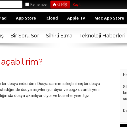
Remember
Kayıt
Pad
App Store
iCloud
Apple Tv
Mac App Store
ış
Bir Soru Sor
Sihirli Elma
Teknoloji Haberleri
 açabilirim?
Ho
 bir dosya indidrdim. Dosya sanırım sıkıştırılmış bir dosya
Si
istediğimde dsoya arşivleniyor diyor ve cpgz uzantılı yeni
kı
tığımda dosya çıkarılıyor diyor ve bu sefer yine .tgz
so
De