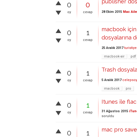
publisher dosy
0
0
28 Ekim 2015
Mac Aile
oy
cevap
macbook için 
0
1
dosyalarına d
oy
cevap
25 Aralık 2017
turistiye
macbook-air
pdf
Trash dosyalar
0
1
5 Aralık 2017
celepso
oy
cevap
macbook
pro
Itunes ile flac
0
1
31 Ağustos 2015
iTun
oy
cevap
soruldu
mac pro save 
0
1