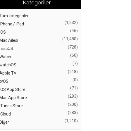
Kategoriler
Tüm kategoriler
(1,232)
iPhone / iPad
(46)
iOS
(11,480)
Mac Ailesi
(728)
macOS
(60)
Watch
(7)
watchOS
(218)
Apple TV
(0)
tvOS
(71)
iOS App Store
(283)
Mac App Store
(200)
iTunes Store
(283)
iCloud
(1,210)
Diğer