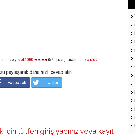
orisinde
yedek1000
(
570
puan)
tarafından
soruldu
Yardımcı
u paylaşarak daha hızlı cevap alın
Facebook
Twitter
 için lütfen
giriş yapınız
veya
kayıt