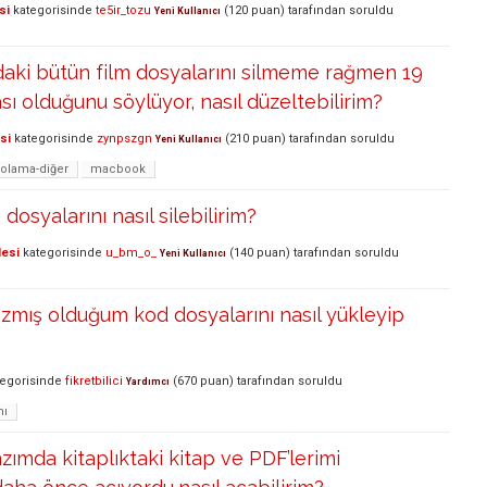
si
kategorisinde
te5ir_tozu
(
120
puan)
tarafından
soruldu
Yeni Kullanıcı
ki bütün film dosyalarını silmeme rağmen 19
sı olduğunu söylüyor, nasıl düzeltebilirim?
si
kategorisinde
zynpszgn
(
210
puan)
tarafından
soruldu
Yeni Kullanıcı
olama-diğer
macbook
osyalarını nasıl silebilirim?
lesi
kategorisinde
u_bm_o_
(
140
puan)
tarafından
soruldu
Yeni Kullanıcı
mış olduğum kod dosyalarını nasıl yükleyip
egorisinde
fikretbilici
(
670
puan)
tarafından
soruldu
Yardımcı
mı
azımda kitaplıktaki kitap ve PDF’lerimi