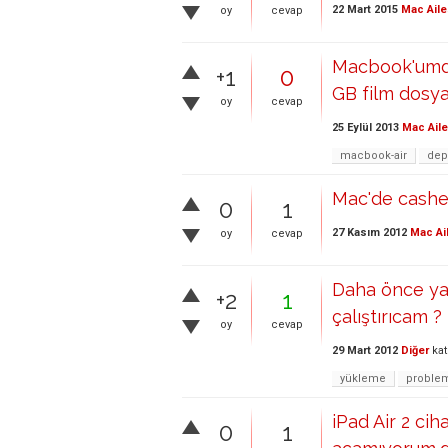
22 Mart 2015
Mac Aile
oy
cevap
Macbook'umda
+1
0
GB film dosya
oy
cevap
25 Eylül 2013
Mac Aile
macbook-air
dep
Mac'de cashe d
0
1
27 Kasım 2012
Mac Ai
oy
cevap
Daha önce yaz
+2
1
çalıştırıcam ?
oy
cevap
29 Mart 2012
Diğer
kat
yükleme
proble
iPad Air 2 cih
0
1