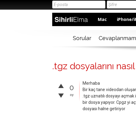
Mac
iPhone/i
Sorular
Cevaplanmam
.tgz dosyalarını nasıl
Merhaba
0
Bir kaç tane videodan oluşan
oy
.tgz uznatılı dosyayı açmak 
bir dosya yapıyor. Cpgz yi aç
dosyası halne getiriyor