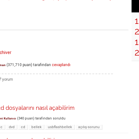
1
chiver
(
371,710
puan)
tarafından
cevaplandı
man
d dosyalarını nasıl açabilirim
(
340
puan)
tarafından
soruldu
ni Kullanıcı
c
dvd
cd
bellek
usbflashbellek
açılış-sorunu