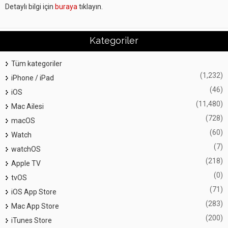
Detaylı bilgi için
buraya
tıklayın.
Kategoriler
Tüm kategoriler
(1,232)
iPhone / iPad
(46)
iOS
(11,480)
Mac Ailesi
(728)
macOS
(60)
Watch
(7)
watchOS
(218)
Apple TV
(0)
tvOS
(71)
iOS App Store
(283)
Mac App Store
(200)
iTunes Store