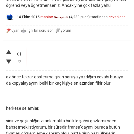
öğrenci veya öğretmenseniz. Ancak yine çok fazla yahu.
14 Ekim 2015
maniac
(
4,280
puan)
tarafından
cevaplandı
Deneyimli
0
oy
az önce tekrar gösterime giren soruya yazdığım cevabı buraya
da kopyalayayım, belki bir kaç kişiye en azından fikir olur:
herkese selamlar,
sinir ve şaşkınlığınızı anlamakta birlikte şahsi gözlemimden
bahsetmek istiyorum, bir süredir fransa'dayım. burada bütün
fiyatları gözlemleme şansım oldu, hatta girip bazı ülkelerin