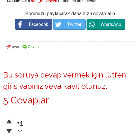
14 Ekim 2015
sefil_muzisyen
tarafından
düzenlendi
Sorunuzu paylaşarak daha hızlı cevap alın
Facebook
Twitter
WhatsApp
Bu soruya cevap vermek için lütfen
giriş yapınız
veya
kayıt olunuz
.
5 Cevaplar
+1
oy