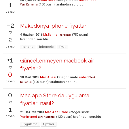
1
(
130
puan)
tarafından
soruldu
Yeni Kullanıcı
cevap
–2
Makedonya iphone fiyatları
oy
9 Haziran 2016
Mr.Banner
(
750
puan)
Yardımcı
2
tarafından
soruldu
cevap
iphone
iphone6s
fiyat
+1
Güncellenmeyen macbook air
oy
fiyatları?
0
10 Mart 2015
Mac Ailesi
kategorisinde
enbad
Yeni
cevap
(
190
puan)
tarafından
soruldu
Kullanıcı
0
Mac app Store da uygulama
oy
fiyatları nasıl?
1
21 Haziran 2013
Mac App Store
kategorisinde
cevap
Yenimacci
(
120
puan)
tarafından
soruldu
Yeni Kullanıcı
uygulama
fiyatları