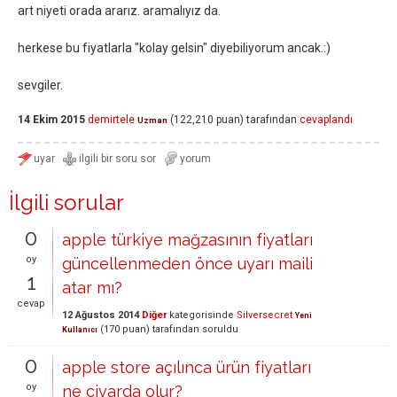
art niyeti orada ararız. aramalıyız da.
herkese bu fiyatlarla "kolay gelsin" diyebiliyorum ancak.:)
sevgiler.
14 Ekim 2015
demirtele
(
122,210
puan)
tarafından
cevaplandı
Uzman
İlgili sorular
0
apple türkiye mağzasının fiyatları
oy
güncellenmeden önce uyarı maili
1
atar mı?
cevap
12 Ağustos 2014
Diğer
kategorisinde
Silversecret
Yeni
(
170
puan)
tarafından
soruldu
Kullanıcı
0
apple store açılınca ürün fiyatları
oy
ne civarda olur?