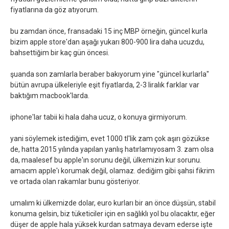
fiyatlarına da göz atıyorum.
bu zamdan önce, fransadaki 15 inç MBP örneğin, güncel kurla
bizim apple store'dan aşağı yukarı 800-900 lira daha ucuzdu,
bahsettiğim bir kaç gün öncesi.
şuanda son zamlarla beraber bakıyorum yine "güncel kurlarla"
bütün avrupa ülkeleriyle eşit fiyatlarda, 2-3 liralık farklar var
baktığım macbook'larda.
iphone'lar tabii ki hala daha ucuz, o konuya girmiyorum.
yani söylemek istediğim, evet 1000 tl'lik zam çok aşırı gözükse
de, hatta 2015 yılında yapılan yanlış hatırlamıyosam 3. zam olsa
da, maalesef bu apple'ın sorunu değil, ülkemizin kur sorunu.
amacım apple'ı korumak değil, olamaz. dediğim gibi şahsi fikrim
ve ortada olan rakamlar bunu gösteriyor.
umalım ki ülkemizde dolar, euro kurları bir an önce düşsün, stabil
konuma gelsin, biz tüketiciler için en sağlıklı yol bu olacaktır, eğer
düşer de apple hala yüksek kurdan satmaya devam ederse işte