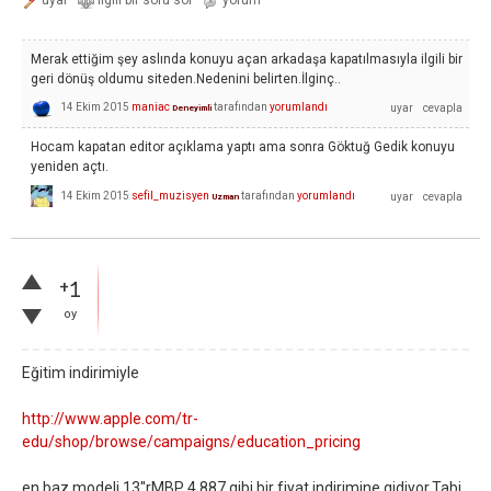
Merak ettiğim şey aslında konuyu açan arkadaşa kapatılmasıyla ilgili bir
geri dönüş oldumu siteden.Nedenini belirten.İlginç..
14 Ekim 2015
maniac
tarafından
yorumlandı
Deneyimli
Hocam kapatan editor açıklama yaptı ama sonra Göktuğ Gedik konuyu
yeniden açtı.
14 Ekim 2015
sefil_muzisyen
tarafından
yorumlandı
Uzman
+1
oy
Eğitim indirimiyle
http://www.apple.com/tr-
edu/shop/browse/campaigns/education_pricing
en baz modeli 13''rMBP 4.887 gibi bir fiyat indirimine gidiyor.Tabi