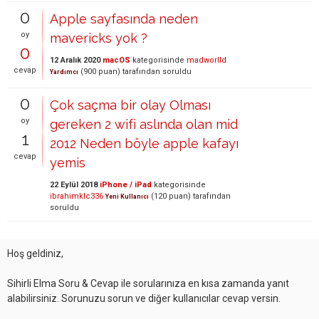
0
Apple sayfasında neden
oy
mavericks yok ?
0
12 Aralık 2020
macOS
kategorisinde
madworlld
cevap
(
900
puan)
tarafından
soruldu
Yardımcı
0
Çok saçma bir olay Olması
oy
gereken 2 wifi aslında olan mid
1
2012 Neden böyle apple kafayı
cevap
yemis
22 Eylül 2018
iPhone / iPad
kategorisinde
ibrahimklc336
(
120
puan)
tarafından
Yeni Kullanıcı
soruldu
Hoş geldiniz,
Sihirli Elma Soru & Cevap ile sorularınıza en kısa zamanda yanıt
alabilirsiniz. Sorunuzu sorun ve diğer kullanıcılar cevap versin.