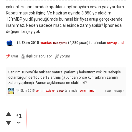
çok enteresan tamda kapatılan sayfadaydım cevap yazıyordum.
Kapatılması çok ilginç. Ve haziran ayında 3.850 ye aldığım
13''rMBP yu düşündüğümde bu nasıl bir fiyat artışı gerçektende
inanılmaz. Neden sadece mac ailesinde zam yapıldı? İphoneda
değişen birşey yok
14 Ekim 2015
maniac
(
4,280
puan)
tarafından
cevaplandı
Deneyimli
Sanırım Türkiye'de nükleer santral patlamış haberimiz yok, bu sebeple
dolar birgün de 100'de 18 artmış (!) bundan önce kur farkının zammı
zaten yapılmıştı. Bunun açıklaması ne olabilir ki?
14 Ekim 2015
sefil_muzisyen
tarafından
yorumlandı
Uzman
+1
oy