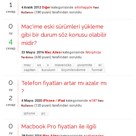
1
4 Aralık 2012
Diğer
kategorisinde
sihirliapple
Yeni
cevap
(
180
puan)
tarafından
soruldu
Kullanıcı
0
Mac'ime eski sürümleri yükleme
oy
gibi bir durum söz konusu olabilir
4
midir?
cevap
23 Mayıs 2016
Mac Ailesi
kategorisinde
Morphiza
(
630
puan)
tarafından
soruldu
Yardımcı
mac
os
x
mavericks
yosemite
el
capitan
kurulum
biçimlendirme
format
0
Telefon fiyatları artar mı azalır mı
oy
?
2
4 Mayıs 2020
iPhone / iPad
kategorisinde
w187
Yeni
cevap
(
120
puan)
tarafından
soruldu
Kullanıcı
iphone
pc
0
Macbook Pro fiyatları ile ilgili
oy
28 Eylül 2016
Mac Ailesi
kategorisinde
acabaneden