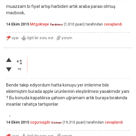
muazzam bi fiyat artışı harbiden artık araba parası olmuş
macbook,
14 Ekim 2015
Mrtgoktepe
(
1,010
puan)
tarafından
cevaplandı
Yardımcı
+1
oy
Bende takip ediyordum hatta konuyu yer imlerime bile
eklemiştim burada apple ürünlerinin eleştirilmesi yasakmıdır yani
? Bu konuda kapatılırsa şahsen uğramam artık buraya bırakında
insanlar rahatça tartışsınlar.
14 Ekim 2015
ozgursagdir
(
19,310
puan)
tarafından
cevaplandı
Uzman