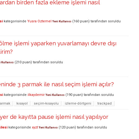
ardan birden fazla ekleme işlemi nasıl
si
kategorisinde
Yusra Oztemel
(
160
puan)
tarafından
soruldu
Yeni Kullanıcı
lme işlemi yaparken yuvarlamayı devre dışı
lirim?
(
210
puan)
tarafından
soruldu
i Kullanıcı
ninde 3 parmak ile nasıl seçim işlemi açılır?
si
kategorisinde
ilkaydemir
(
190
puan)
tarafından
soruldu
Yeni Kullanıcı
parmak
kısayol
seçim-kısayolu
izleme-dörtgeni
trackpad
yer de kayıtta pause işlemi nasıl yapılıyor
ilesi
kategorisinde
xyzt
(
120
puan)
tarafından
soruldu
Yeni Kullanıcı