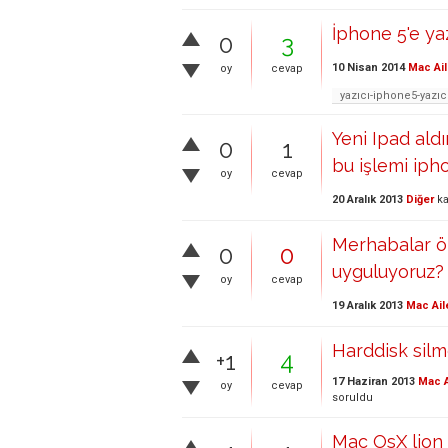
İphone 5'e yaz
0
3
10 Nisan 2014
Mac Ail
oy
cevap
yazıcı-iphone5-yazı
Yeni Ipad aldı
0
1
bu işlemi iph
oy
cevap
20 Aralık 2013
Diğer
ka
Merhabalar ön
0
0
uyguluyoruz?
oy
cevap
19 Aralık 2013
Mac Ail
Harddisk sil
+1
4
17 Haziran 2013
Mac A
oy
cevap
soruldu
Mac OsX lion 