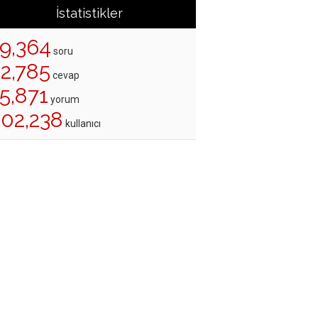
İstatistikler
19,364
soru
22,785
cevap
5,871
yorum
202,238
kullanıcı