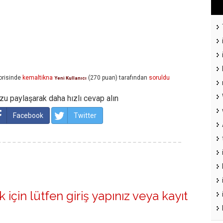
risinde
kemaltikna
(
270
puan)
tarafından
soruldu
Yeni Kullanıcı
u paylaşarak daha hızlı cevap alın
Facebook
Twitter
 için lütfen
giriş yapınız
veya
kayıt