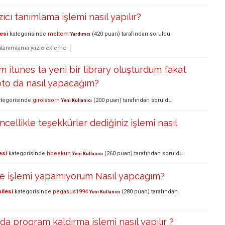
ıcı tanımlama işlemi nasıl yapılır?
esi
kategorisinde
meltem
(
420
puan)
tarafından
soruldu
Yardımcı
cıtanımlama-yazıcıekleme
m itunes ta yeni bir library oluşturdum fakat
oto da nasıl yapacağım?
tegorisinde
girolasorn
(
200
puan)
tarafından
soruldu
Yeni Kullanıcı
cellikle teşekkürler dediğiniz işlemi nasıl
esi
kategorisinde
hbeekun
(
260
puan)
tarafından
soruldu
Yeni Kullanıcı
me işlemi yapamıyorum Nasıl yapcagım?
ilesi
kategorisinde
pegasus1994
(
280
puan)
tarafından
Yeni Kullanıcı
da program kaldırma işlemi nasıl yapılır ?