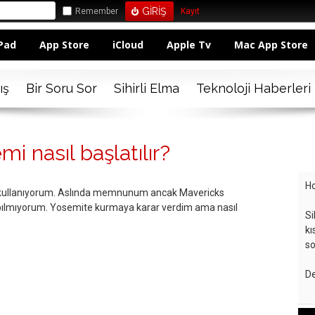
Remember
Kayıt
Pad
App Store
iCloud
Apple Tv
Mac App Store
ış
Bir Soru Sor
Sihirli Elma
Teknoloji Haberleri
i nasıl başlatılır?
Ho
 kullanıyorum. Aslında memnunum ancak Mavericks
 bılmıyorum. Yosemite kurmaya karar verdim ama nasıl
Si
kı
so
De