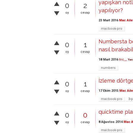
yapışkan notl
0
2
yapılıyor?
oy
cevap
23 Mart 2016
Mac Aile
macbook-pro
Numbersta bö
0
1
nasıl bırakabi
oy
cevap
18 Mart 2016
tnc__
Yen
numbers
İzleme dörtge
0
1
17 Ekim 2015
Mac Aile
oy
cevap
macbook-pro
3-
quicktime pla
0
0
8 Ağustos 2014
Mac A
oy
cevap
macbook-pro