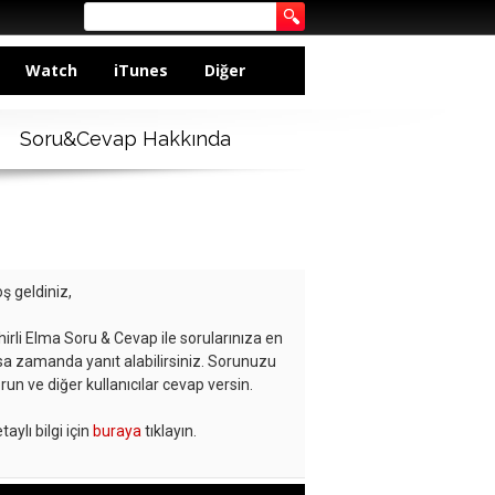
Watch
iTunes
Diğer
Soru&Cevap Hakkında
ş geldiniz,
hirli Elma Soru & Cevap ile sorularınıza en
sa zamanda yanıt alabilirsiniz. Sorunuzu
run ve diğer kullanıcılar cevap versin.
taylı bilgi için
buraya
tıklayın.