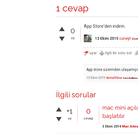
1 cevap
App Store'den indirin.
0
oy
13 Ekim 2015
cüneyt
Uz
App store üzerinden ulaşamıy
13 Ekim 2015
kemaltikna
Yeni Kullanıc
İlgili sorular
mac mini açıl
+1
0
başlatılır
oy
cevap
3 Ekim 2014
Mac Ailes