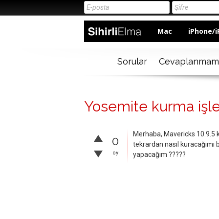
Mac
iPhone/i
Sorular
Cevaplanmam
Yosemite kurma işlem
Merhaba, Mavericks 10.9.5
0
tekrardan nasıl kuracağımı
oy
yapacağım ?????