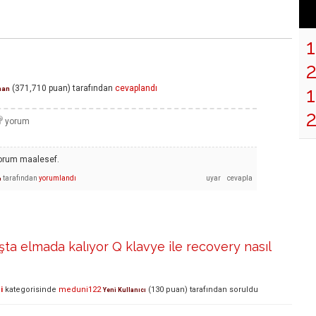
1
(
371,710
puan)
tarafından
cevaplandı
man
orum maalesef.
tarafından
yorumlandı
ı
ışta elmada kalıyor Q klavye ile recovery nasıl
i
kategorisinde
meduni122
(
130
puan)
tarafından
soruldu
Yeni Kullanıcı