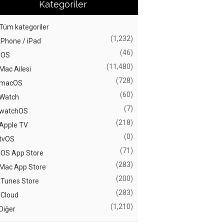
Kategoriler
Tüm kategoriler
(1,232)
iPhone / iPad
(46)
iOS
(11,480)
Mac Ailesi
(728)
macOS
(60)
Watch
(7)
watchOS
(218)
Apple TV
(0)
tvOS
(71)
iOS App Store
(283)
Mac App Store
(200)
iTunes Store
(283)
iCloud
(1,210)
Diğer