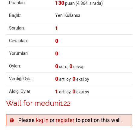
130
Puanları:
puan (
4,864
. sırada)
Başlık:
Yeni Kullanıcı
1
Soruları:
0
Cevapları:
0
Yorumları:
0
0
Oyları:
soru,
cevap
0
0
Verdiği Oylar:
artı oy,
eksi oy
1
0
Aldığı Oylar:
artı oy,
eksi oy
Wall for meduni122
Please
log in
or
register
to post on this wall.