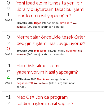
0
Yeni Ipad aldım itunes ta yeni bir
oy
library oluşturdum fakat bu işlemi
1
iphoto da nasıl yapacağım?
cevap
20 Aralık 2013
Diğer
kategorisinde
girolasorn
Yeni
(
200
puan)
tarafından
soruldu
Kullanıcı
0
Merhabalar öncellikle teşekkürler
oy
dediğiniz işlemi nasıl uyguluyoruz?
0
19 Aralık 2013
Mac Ailesi
kategorisinde
hbeekun
Yeni
cevap
(
260
puan)
tarafından
soruldu
Kullanıcı
+1
Harddisk silme işlemi
oy
yapamıyorum Nasıl yapcagım?
4
17 Haziran 2013
Mac Ailesi
kategorisinde
cevap
pegasus1994
(
280
puan)
tarafından
Yeni Kullanıcı
soruldu
+1
Mac OsX lion da program
oy
kaldırma işlemi nasıl yapılır ?