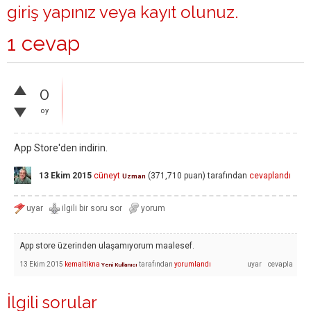
giriş yapınız
veya
kayıt olunuz
.
1 cevap
0
oy
App Store'den indirin.
13 Ekim 2015
cüneyt
(
371,710
puan)
tarafından
cevaplandı
Uzman
App store üzerinden ulaşamıyorum maalesef.
13 Ekim 2015
kemaltikna
tarafından
yorumlandı
Yeni Kullanıcı
İlgili sorular