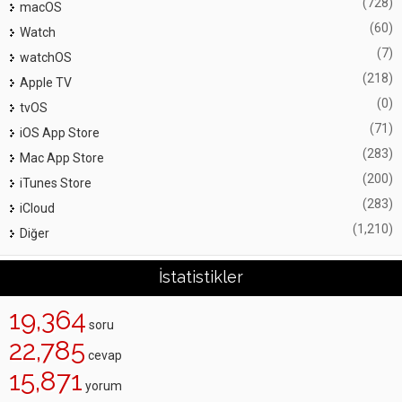
(728)
macOS
(60)
Watch
(7)
watchOS
(218)
Apple TV
(0)
tvOS
(71)
iOS App Store
(283)
Mac App Store
(200)
iTunes Store
(283)
iCloud
(1,210)
Diğer
İstatistikler
19,364
soru
22,785
cevap
15,871
yorum