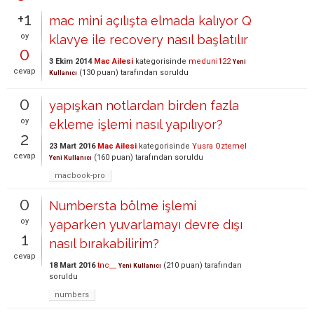
+1
mac mini açılışta elmada kalıyor Q
oy
klavye ile recovery nasıl başlatılır
0
3 Ekim 2014
Mac Ailesi
kategorisinde
meduni122
Yeni
cevap
(
130
puan)
tarafından
soruldu
Kullanıcı
0
yapışkan notlardan birden fazla
oy
ekleme işlemi nasıl yapılıyor?
2
23 Mart 2016
Mac Ailesi
kategorisinde
Yusra Oztemel
cevap
(
160
puan)
tarafından
soruldu
Yeni Kullanıcı
macbook-pro
0
Numbersta bölme işlemi
oy
yaparken yuvarlamayı devre dışı
1
nasıl bırakabilirim?
cevap
18 Mart 2016
tnc__
(
210
puan)
tarafından
Yeni Kullanıcı
soruldu
numbers