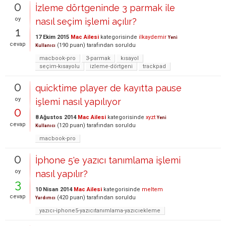
0
İzleme dörtgeninde 3 parmak ile
oy
nasıl seçim işlemi açılır?
1
17 Ekim 2015
Mac Ailesi
kategorisinde
ilkaydemir
Yeni
cevap
(
190
puan)
tarafından
soruldu
Kullanıcı
macbook-pro
3-parmak
kısayol
seçim-kısayolu
izleme-dörtgeni
trackpad
0
quicktime player de kayıtta pause
oy
işlemi nasıl yapılıyor
0
8 Ağustos 2014
Mac Ailesi
kategorisinde
xyzt
Yeni
cevap
(
120
puan)
tarafından
soruldu
Kullanıcı
macbook-pro
0
İphone 5'e yazıcı tanımlama işlemi
oy
nasıl yapılır?
3
10 Nisan 2014
Mac Ailesi
kategorisinde
meltem
cevap
(
420
puan)
tarafından
soruldu
Yardımcı
yazıcı-iphone5-yazıcıtanımlama-yazıcıekleme